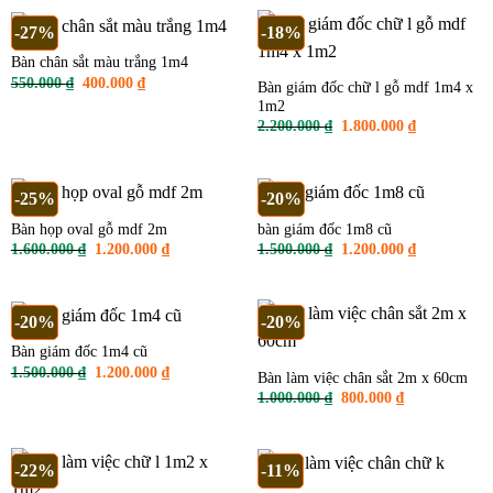
1.200.000 ₫.
là:
400.000 ₫.
là:
900.000 ₫.
380.000 ₫.
-27%
-18%
Bàn chân sắt màu trắng 1m4
Giá
Giá
550.000
₫
400.000
₫
Bàn giám đốc chữ l gỗ mdf 1m4 x
gốc
hiện
1m2
là:
tại
550.000 ₫.
là:
Giá
Giá
2.200.000
₫
1.800.000
₫
400.000 ₫.
gốc
hiện
là:
tại
2.200.000 ₫.
là:
1.800.000 ₫
-25%
-20%
Bàn họp oval gỗ mdf 2m
bàn giám đốc 1m8 cũ
Giá
Giá
Giá
Giá
1.600.000
₫
1.200.000
₫
1.500.000
₫
1.200.000
₫
gốc
hiện
gốc
hiện
là:
tại
là:
tại
1.600.000 ₫.
là:
1.500.000 ₫.
là:
1.200.000 ₫.
1.200.000 ₫
-20%
-20%
Bàn giám đốc 1m4 cũ
Giá
Giá
1.500.000
₫
1.200.000
₫
Bàn làm việc chân sắt 2m x 60cm
gốc
hiện
Giá
Giá
1.000.000
₫
800.000
₫
là:
tại
gốc
hiện
1.500.000 ₫.
là:
là:
tại
1.200.000 ₫.
1.000.000 ₫.
là:
800.000 ₫.
-22%
-11%