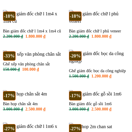
gốc
hiện
350.000 ₫.
là:
là:
tại
300.000 ₫.
2.500.000 ₫.
là:
1.800.000 ₫.
-18%
-18%
Bàn giám đốc chữ l 1m4 x 1m4 cũ
Bàn giám đốc chữ l phủ veneer
Giá
Giá
Giá
Giá
2.200.000
₫
1.800.000
₫
2.200.000
₫
1.800.000
₫
gốc
hiện
gốc
hiện
là:
tại
là:
tại
2.200.000 ₫.
là:
2.200.000 ₫.
là:
1.800.000 ₫.
1.800.000 ₫
-33%
-20%
Ghế xếp văn phòng chân sắt
Giá
Giá
150.000
₫
100.000
₫
Ghế giám đốc bọc da công nghiệp
gốc
hiện
Giá
Giá
1.500.000
₫
1.200.000
₫
là:
tại
gốc
hiện
150.000 ₫.
là:
là:
tại
100.000 ₫.
1.500.000 ₫.
là:
1.200.000 ₫
-17%
-17%
Bàn họp chân sắt 4m
Bàn giám đốc gỗ sồi 1m6
Giá
Giá
Giá
Giá
3.000.000
₫
2.500.000
₫
3.000.000
₫
2.500.000
₫
gốc
hiện
gốc
hiện
là:
tại
là:
tại
3.000.000 ₫.
là:
3.000.000 ₫.
là:
2.500.000 ₫.
2.500.000 ₫
-27%
-27%