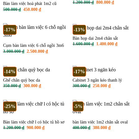
Giá
Giá
1.200.000
₫
800.000
₫
Bàn làm việc hoà phát 1m2 cũ
gốc
hiện
Giá
Giá
500.000
₫
450.000
₫
là:
tại
gốc
hiện
1.200.000 ₫.
là:
là:
tại
800.000 ₫.
500.000 ₫.
là:
450.000 ₫.
-17%
-13%
Bàn họp dai 2m4 chân sắt
Giá
Giá
1.600.000
₫
1.400.000
₫
Cụm bàn làm việc 6 chỗ ngồi 3m6
gốc
hiện
Giá
Giá
3.000.000
₫
2.500.000
₫
là:
tại
gốc
hiện
1.600.000 ₫.
là:
là:
tại
1.400.000 ₫
3.000.000 ₫.
là:
2.500.000 ₫.
-14%
-17%
Ghế chân quỳ bọc da
Cabinet 3 ngăn kéo thanh lý
Giá
Giá
Giá
Giá
350.000
₫
300.000
₫
300.000
₫
250.000
₫
gốc
hiện
gốc
hiện
là:
tại
là:
tại
350.000 ₫.
là:
300.000 ₫.
là:
300.000 ₫.
250.000 ₫.
-25%
-5%
Bàn làm việc chữ l có hộc tủ hồ sơ
bàn làm việc 1m2 chân sắt oval
Giá
Giá
Giá
Giá
1.200.000
₫
900.000
₫
400.000
₫
380.000
₫
gốc
hiện
gốc
hiện
là:
tại
là:
tại