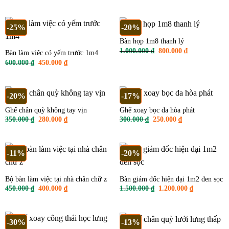
là:
tại
là:
tại
3.200.000 ₫.
là:
1.500.000 ₫.
là:
2.500.000 ₫.
1.200.000 ₫
-25%
-20%
Bàn họp 1m8 thanh lý
Giá
Giá
1.000.000
₫
800.000
₫
Bàn làm việc có yếm trước 1m4
gốc
hiện
Giá
Giá
600.000
₫
450.000
₫
là:
tại
gốc
hiện
1.000.000 ₫.
là:
là:
tại
800.000 ₫.
600.000 ₫.
là:
450.000 ₫.
-20%
-17%
Ghế chân quỳ không tay vịn
Ghế xoay bọc da hòa phát
Giá
Giá
Giá
Giá
350.000
₫
280.000
₫
300.000
₫
250.000
₫
gốc
hiện
gốc
hiện
là:
tại
là:
tại
350.000 ₫.
là:
300.000 ₫.
là:
280.000 ₫.
250.000 ₫.
-11%
-20%
Bộ bàn làm việc tại nhà chân chữ z
Bàn giám đốc hiện đại 1m2 đen sọc
Giá
Giá
Giá
Giá
450.000
₫
400.000
₫
1.500.000
₫
1.200.000
₫
gốc
hiện
gốc
hiện
là:
tại
là:
tại
450.000 ₫.
là:
1.500.000 ₫.
là:
400.000 ₫.
1.200.000 ₫
-30%
-13%