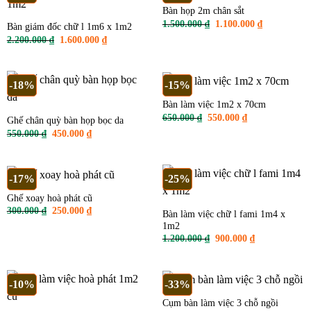
Bàn họp 2m chân sắt
Giá
Giá
1.500.000
₫
1.100.000
₫
Bàn giám đốc chữ l 1m6 x 1m2
gốc
hiện
Giá
Giá
2.200.000
₫
1.600.000
₫
là:
tại
gốc
hiện
1.500.000 ₫.
là:
là:
tại
1.100.000 ₫
2.200.000 ₫.
là:
1.600.000 ₫.
-18%
-15%
Bàn làm việc 1m2 x 70cm
Giá
Giá
650.000
₫
550.000
₫
Ghế chân quỳ bàn họp bọc da
gốc
hiện
Giá
Giá
550.000
₫
450.000
₫
là:
tại
gốc
hiện
650.000 ₫.
là:
là:
tại
550.000 ₫.
550.000 ₫.
là:
450.000 ₫.
-17%
-25%
Ghế xoay hoà phát cũ
Giá
Giá
300.000
₫
250.000
₫
Bàn làm việc chữ l fami 1m4 x
gốc
hiện
1m2
là:
tại
300.000 ₫.
là:
Giá
Giá
1.200.000
₫
900.000
₫
250.000 ₫.
gốc
hiện
là:
tại
1.200.000 ₫.
là:
900.000 ₫.
-10%
-33%
Cụm bàn làm việc 3 chỗ ngồi