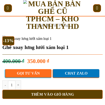
Bỏ
qua
nội
dung
Bàn Ghế Văn Phòng
-13%
Ghế xoay lưng lưới xám loại 1
Giá
Giá
400.000
₫
350.000
₫
gốc
hiện
là:
tại
GỌI TƯ VẤN
CHAT ZALO
400.000 ₫.
là:
350.000 ₫.
Ghế xoay lưng lưới xám loại 1 số lượng
THÊM VÀO GIỎ HÀNG