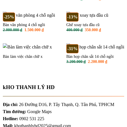
gốc
hiện
2.000.000 ₫.
là:
là:
tại
1.600.000 ₫.
400.000 ₫.
là:
350.000 ₫.
-25%
-13%
Bàn văn phòng 4 chỗ ngồi
Ghế xoay tựa đầu cũ
Giá
Giá
Giá
Giá
2.000.000
₫
1.500.000
₫
400.000
₫
350.000
₫
gốc
hiện
gốc
hiện
là:
tại
là:
tại
2.000.000 ₫.
là:
400.000 ₫.
là:
1.500.000 ₫.
350.000 ₫.
-31%
Bàn làm việc chân chữ x
Bàn họp chân sắt 14 chỗ ngồi
Giá
Giá
3.200.000
₫
2.200.000
₫
gốc
hiện
là:
tại
3.200.000 ₫.
là:
2.200.000 ₫
kHO THANH LÝ HD
Địa chỉ:
26 Đường D16, P. Tây Thạnh, Q. Tân Phú, TPHCM
Tìm đường:
Google Maps
Hotline:
0902 531 225
Mail:
khothanhlyhd2025@gmail.com