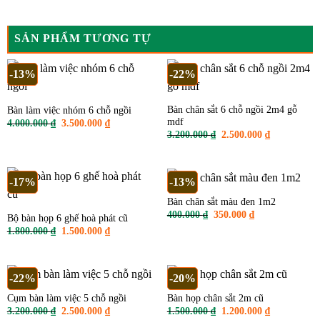
SẢN PHẨM TƯƠNG TỰ
-13%
-22%
Bàn chân sắt 6 chỗ ngồi 2m4 gỗ
Bàn làm việc nhóm 6 chỗ ngồi
mdf
Giá
Giá
4.000.000
₫
3.500.000
₫
gốc
hiện
Giá
Giá
3.200.000
₫
2.500.000
₫
là:
tại
gốc
hiện
4.000.000 ₫.
là:
là:
tại
3.500.000 ₫.
3.200.000 ₫.
là:
2.500.000 ₫
-17%
-13%
Bàn chân sắt màu đen 1m2
Giá
Giá
400.000
₫
350.000
₫
Bộ bàn họp 6 ghế hoà phát cũ
gốc
hiện
Giá
Giá
1.800.000
₫
1.500.000
₫
là:
tại
gốc
hiện
400.000 ₫.
là:
là:
tại
350.000 ₫.
1.800.000 ₫.
là:
1.500.000 ₫.
-22%
-20%
Cụm bàn làm việc 5 chỗ ngồi
Bàn họp chân sắt 2m cũ
Giá
Giá
Giá
Giá
3.200.000
₫
2.500.000
₫
1.500.000
₫
1.200.000
₫
gốc
hiện
gốc
hiện