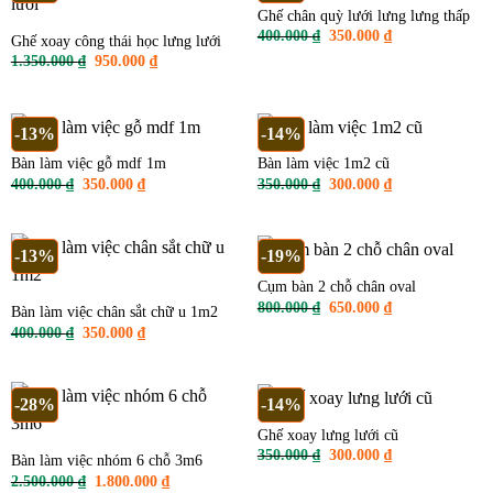
Ghế chân quỳ lưới lưng lưng thấp
Giá
Giá
400.000
₫
350.000
₫
Ghế xoay công thái học lưng lưới
gốc
hiện
Giá
Giá
1.350.000
₫
950.000
₫
là:
tại
gốc
hiện
400.000 ₫.
là:
là:
tại
350.000 ₫.
1.350.000 ₫.
là:
950.000 ₫.
-13%
-14%
Bàn làm việc gỗ mdf 1m
Bàn làm việc 1m2 cũ
Giá
Giá
Giá
Giá
400.000
₫
350.000
₫
350.000
₫
300.000
₫
gốc
hiện
gốc
hiện
là:
tại
là:
tại
400.000 ₫.
là:
350.000 ₫.
là:
350.000 ₫.
300.000 ₫.
-13%
-19%
Cụm bàn 2 chỗ chân oval
Giá
Giá
800.000
₫
650.000
₫
Bàn làm việc chân sắt chữ u 1m2
gốc
hiện
Giá
Giá
400.000
₫
350.000
₫
là:
tại
gốc
hiện
800.000 ₫.
là:
là:
tại
650.000 ₫.
400.000 ₫.
là:
350.000 ₫.
-28%
-14%
Ghế xoay lưng lưới cũ
Giá
Giá
350.000
₫
300.000
₫
Bàn làm việc nhóm 6 chỗ 3m6
gốc
hiện
Giá
Giá
2.500.000
₫
1.800.000
₫
là:
tại