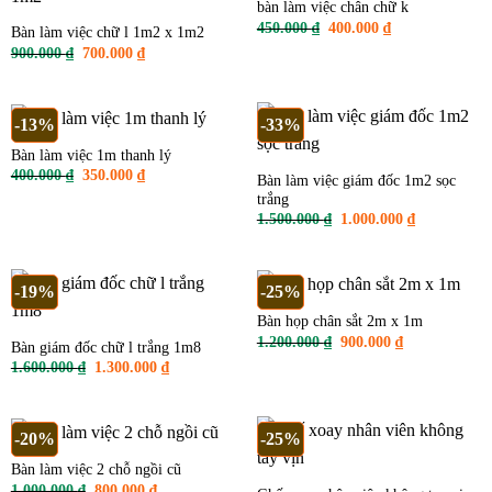
bàn làm việc chân chữ k
Giá
Giá
450.000
₫
400.000
₫
Bàn làm việc chữ l 1m2 x 1m2
gốc
hiện
Giá
Giá
900.000
₫
700.000
₫
là:
tại
gốc
hiện
450.000 ₫.
là:
là:
tại
400.000 ₫.
900.000 ₫.
là:
700.000 ₫.
-13%
-33%
Bàn làm việc 1m thanh lý
Giá
Giá
400.000
₫
350.000
₫
Bàn làm việc giám đốc 1m2 sọc
gốc
hiện
trắng
là:
tại
400.000 ₫.
là:
Giá
Giá
1.500.000
₫
1.000.000
₫
350.000 ₫.
gốc
hiện
là:
tại
1.500.000 ₫.
là:
1.000.000 ₫
-19%
-25%
Bàn họp chân sắt 2m x 1m
Giá
Giá
1.200.000
₫
900.000
₫
Bàn giám đốc chữ l trắng 1m8
gốc
hiện
Giá
Giá
1.600.000
₫
1.300.000
₫
là:
tại
gốc
hiện
1.200.000 ₫.
là:
là:
tại
900.000 ₫.
1.600.000 ₫.
là:
1.300.000 ₫.
-20%
-25%
Bàn làm việc 2 chỗ ngồi cũ
Giá
Giá
1.000.000
₫
800.000
₫