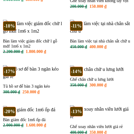
Ghế xoay nhân viên không tay vịn
gốc
hiện
Giá
Giá
200.000
₫
150.000
₫
là:
tại
gốc
hiện
1.000.000 ₫.
là:
là:
tại
800.000 ₫.
200.000 ₫.
là:
150.000 ₫.
-18%
-11%
Bàn làm việc giám đốc chữ l gỗ
Bàn làm việc tại nhà chân sắt chữ u
mdf 1m6 x 1m2
Giá
Giá
450.000
₫
400.000
₫
gốc
hiện
Giá
Giá
2.200.000
₫
1.800.000
₫
là:
tại
gốc
hiện
450.000 ₫.
là:
là:
tại
400.000 ₫.
2.200.000 ₫.
là:
1.800.000 ₫.
-17%
-14%
Ghế chân chữ u lưng lưới
Giá
Giá
350.000
₫
300.000
₫
Tủ hồ sơ để bàn 3 ngăn kéo
gốc
hiện
Giá
Giá
300.000
₫
250.000
₫
là:
tại
gốc
hiện
350.000 ₫.
là:
là:
tại
300.000 ₫.
300.000 ₫.
là:
250.000 ₫.
-20%
-13%
Bàn giám đốc 1m6 ốp đá
Giá
Giá
2.000.000
₫
1.600.000
₫
Ghế xoay nhân viên lưới giá rẻ
gốc
hiện
Giá
Giá
400.000
₫
350.000
₫
là:
tại