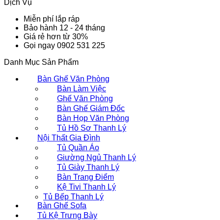
Dịch Vụ
Miễn phí lắp ráp
Bảo hành 12 - 24 tháng
Giá rẻ hơn từ 30%
Gọi ngay 0902 531 225
Danh Mục Sản Phẩm
Bàn Ghế Văn Phòng
Bàn Làm Việc
Ghế Văn Phòng
Bàn Ghế Giám Đốc
Bàn Họp Văn Phòng
Tủ Hồ Sơ Thanh Lý
Nội Thất Gia Đình
Tủ Quần Áo
Giường Ngủ Thanh Lý
Tủ Giày Thanh Lý
Bàn Trang Điểm
Kệ Tivi Thanh Lý
Tủ Bếp Thanh Lý
Bàn Ghế Sofa
Tủ Kệ Trưng Bày