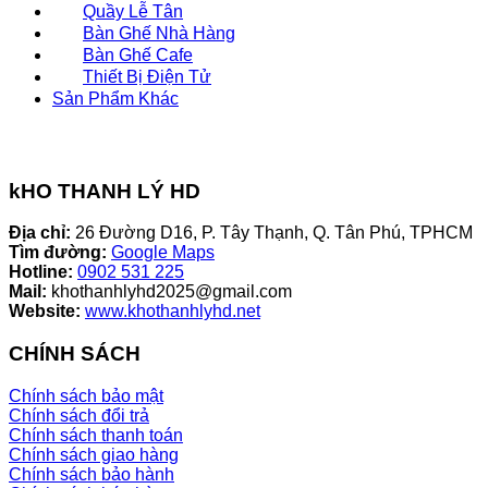
Quầy Lễ Tân
Bàn Ghế Nhà Hàng
Bàn Ghế Cafe
Thiết Bị Điện Tử
Sản Phẩm Khác
kHO THANH LÝ HD
Địa chỉ:
26 Đường D16, P. Tây Thạnh, Q. Tân Phú, TPHCM
Tìm đường:
Google Maps
Hotline:
0902 531 225
Mail:
khothanhlyhd2025@gmail.com
Website:
www.khothanhlyhd.net
CHÍNH SÁCH
Chính sách bảo mật
Chính sách đổi trả
Chính sách thanh toán
Chính sách giao hàng
Chính sách bảo hành