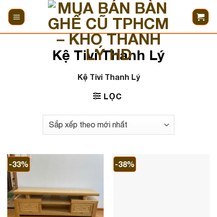
Bỏ
qua
nội
dung
Kệ Tivi Thanh Lý
Kệ Tivi Thanh Lý
LỌC
-33%
-38%