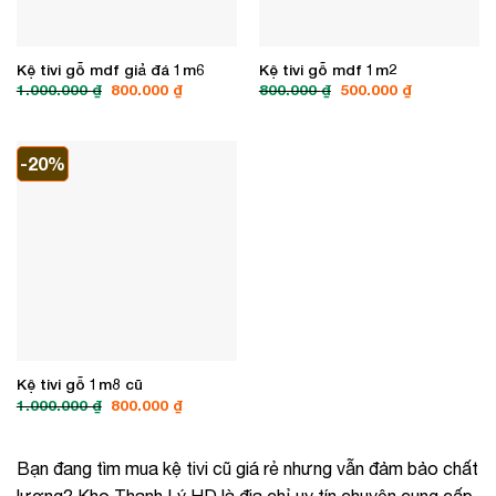
Kệ tivi gỗ mdf giả đá 1m6
Kệ tivi gỗ mdf 1m2
Giá
Giá
Giá
Giá
1.000.000
₫
800.000
₫
800.000
₫
500.000
₫
gốc
hiện
gốc
hiện
là:
tại
là:
tại
1.000.000 ₫.
là:
800.000 ₫.
là:
800.000 ₫.
500.000 ₫.
-20%
Kệ tivi gỗ 1m8 cũ
Giá
Giá
1.000.000
₫
800.000
₫
gốc
hiện
là:
tại
1.000.000 ₫.
là:
800.000 ₫.
Bạn đang tìm mua kệ tivi cũ giá rẻ nhưng vẫn đảm bảo chất