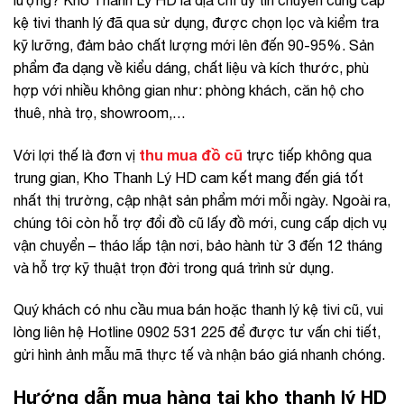
lượng? Kho Thanh Lý HD là địa chỉ uy tín chuyên cung cấp
kệ tivi thanh lý đã qua sử dụng, được chọn lọc và kiểm tra
kỹ lưỡng, đảm bảo chất lượng mới lên đến 90-95%. Sản
phẩm đa dạng về kiểu dáng, chất liệu và kích thước, phù
hợp với nhiều không gian như: phòng khách, căn hộ cho
thuê, nhà trọ, showroom,…
thu mua đồ cũ
Với lợi thế là đơn vị
trực tiếp không qua
trung gian, Kho Thanh Lý HD cam kết mang đến giá tốt
nhất thị trường, cập nhật sản phẩm mới mỗi ngày. Ngoài ra,
chúng tôi còn hỗ trợ đổi đồ cũ lấy đồ mới, cung cấp dịch vụ
vận chuyển – tháo lắp tận nơi, bảo hành từ 3 đến 12 tháng
và hỗ trợ kỹ thuật trọn đời trong quá trình sử dụng.
Quý khách có nhu cầu mua bán hoặc thanh lý kệ tivi cũ, vui
lòng liên hệ Hotline 0902 531 225 để được tư vấn chi tiết,
gửi hình ảnh mẫu mã thực tế và nhận báo giá nhanh chóng.
Hướng dẫn mua hàng tại kho thanh lý HD