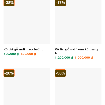
-38%
-17%
Kệ tivi gỗ mdf kèm kệ trang
Kệ tivi gỗ mdf treo tường
trí
Giá
Giá
800.000
₫
500.000
₫
gốc
hiện
Giá
Giá
1.200.000
₫
1.000.000
₫
là:
tại
gốc
hiện
800.000 ₫.
là:
là:
tại
500.000 ₫.
1.200.000 ₫.
là:
1.000.00
-20%
-38%