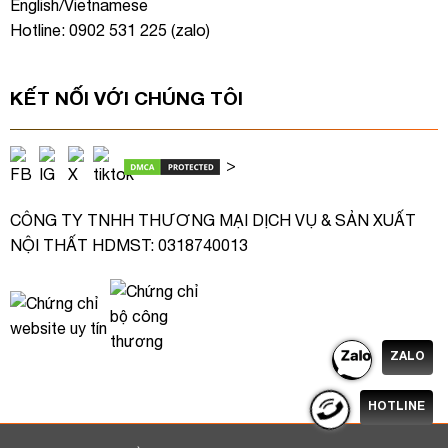
English/Vietnamese
Hotline: 0902 531 225 (
zalo
)
KẾT NỐI VỚI CHÚNG TÔI
>
CÔNG TY TNHH THƯƠNG MẠI DỊCH VỤ & SẢN XUẤT
NỘI THẤT HDMST: 0318740013
ZALO
HOTLINE