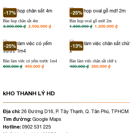
là:
tại
1.800.000 ₫.
1.200.000 ₫.
là:
900.000 ₫
-17%
-25%
Bàn họp chân sắt 4m
Bàn họp oval gỗ mdf 2m
Giá
Giá
Giá
Giá
3.000.000
₫
2.500.000
₫
1.600.000
₫
1.200.000
₫
gốc
hiện
gốc
hiện
là:
tại
là:
tại
3.000.000 ₫.
là:
1.600.000 ₫.
là:
2.500.000 ₫.
1.200.00
-25%
-13%
Bàn làm việc có yếm trước 1m4
Bàn làm việc chân sắt chữ x
Giá
Giá
Giá
Giá
600.000
₫
450.000
₫
400.000
₫
350.000
₫
gốc
hiện
gốc
hiện
là:
tại
là:
tại
600.000 ₫.
là:
400.000 ₫.
là:
450.000 ₫.
350.000 ₫.
kHO THANH LÝ HD
Địa chỉ:
26 Đường D16, P. Tây Thạnh, Q. Tân Phú, TPHCM
Tìm đường:
Google Maps
Hotline:
0902 531 225