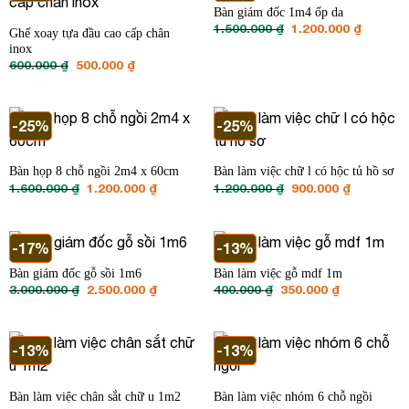
Bàn giám đốc 1m4 ốp da
Giá
Giá
1.500.000
₫
1.200.000
₫
Ghế xoay tựa đầu cao cấp chân
gốc
hiện
inox
là:
tại
1.500.000 ₫.
là:
Giá
Giá
600.000
₫
500.000
₫
1.200.00
gốc
hiện
là:
tại
600.000 ₫.
là:
500.000 ₫.
-25%
-25%
Bàn họp 8 chỗ ngồi 2m4 x 60cm
Bàn làm việc chữ l có hộc tủ hồ sơ
Giá
Giá
Giá
Giá
1.600.000
₫
1.200.000
₫
1.200.000
₫
900.000
₫
gốc
hiện
gốc
hiện
là:
tại
là:
tại
1.600.000 ₫.
là:
1.200.000 ₫.
là:
1.200.000 ₫.
900.000 ₫
-17%
-13%
Bàn giám đốc gỗ sồi 1m6
Bàn làm việc gỗ mdf 1m
Giá
Giá
Giá
Giá
3.000.000
₫
2.500.000
₫
400.000
₫
350.000
₫
gốc
hiện
gốc
hiện
là:
tại
là:
tại
3.000.000 ₫.
là:
400.000 ₫.
là:
2.500.000 ₫.
350.000 ₫.
-13%
-13%
Bàn làm việc chân sắt chữ u 1m2
Bàn làm việc nhóm 6 chỗ ngồi