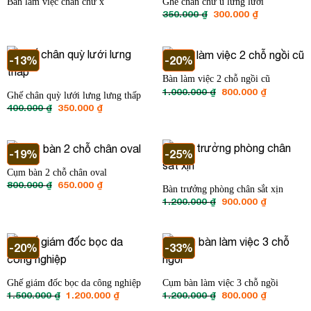
Bàn làm việc chân chữ x
Ghế chân chữ u lưng lưới
Giá
Giá
350.000
₫
300.000
₫
gốc
hiện
là:
tại
350.000 ₫.
là:
300.000 ₫.
-13%
-20%
Bàn làm việc 2 chỗ ngồi cũ
Giá
Giá
1.000.000
₫
800.000
₫
Ghế chân quỳ lưới lưng lưng thấp
gốc
hiện
Giá
Giá
400.000
₫
350.000
₫
là:
tại
gốc
hiện
1.000.000 ₫.
là:
là:
tại
800.000 ₫
400.000 ₫.
là:
350.000 ₫.
-19%
-25%
Cụm bàn 2 chỗ chân oval
Giá
Giá
800.000
₫
650.000
₫
Bàn trưởng phòng chân sắt xịn
gốc
hiện
Giá
Giá
1.200.000
₫
900.000
₫
là:
tại
gốc
hiện
800.000 ₫.
là:
là:
tại
650.000 ₫.
1.200.000 ₫.
là:
900.000 ₫
-20%
-33%
Ghế giám đốc bọc da công nghiệp
Cụm bàn làm việc 3 chỗ ngồi
Giá
Giá
Giá
Giá
1.500.000
₫
1.200.000
₫
1.200.000
₫
800.000
₫
gốc
hiện
gốc
hiện