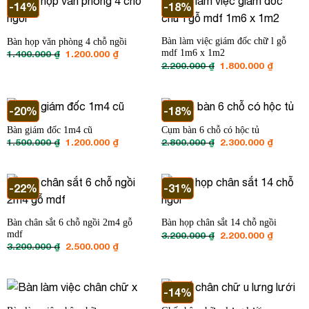
-14%
-18%
Bàn làm việc giám đốc chữ l gỗ
Bàn họp văn phòng 4 chỗ ngồi
Giá
Giá
mdf 1m6 x 1m2
1.400.000
₫
1.200.000
₫
gốc
hiện
Giá
Giá
2.200.000
₫
1.800.000
₫
là:
tại
gốc
hiện
1.400.000 ₫.
là:
là:
tại
1.200.000 ₫.
2.200.000 ₫.
là:
1.800.00
-20%
-18%
Bàn giám đốc 1m4 cũ
Cụm bàn 6 chỗ có hộc tủ
Giá
Giá
Giá
Giá
1.500.000
₫
1.200.000
₫
2.800.000
₫
2.300.000
₫
gốc
hiện
gốc
hiện
là:
tại
là:
tại
1.500.000 ₫.
là:
2.800.000 ₫.
là:
1.200.000 ₫.
2.300.00
-22%
-31%
Bàn chân sắt 6 chỗ ngồi 2m4 gỗ
Bàn họp chân sắt 14 chỗ ngồi
mdf
Giá
Giá
3.200.000
₫
2.200.000
₫
gốc
hiện
Giá
Giá
3.200.000
₫
2.500.000
₫
là:
tại
gốc
hiện
3.200.000 ₫.
là:
là:
tại
2.200.00
3.200.000 ₫.
là:
2.500.000 ₫.
-14%