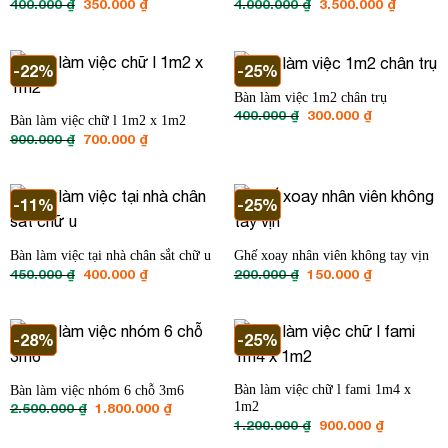
Giá
Giá
Giá
Giá
400.000
₫
350.000
₫
4.000.000
₫
3.500.000
₫
gốc
hiện
gốc
hiện
là:
tại
là:
tại
400.000 ₫.
là:
4.000.000 ₫.
là:
350.000 ₫.
3.500.00
-22%
-25%
Bàn làm việc 1m2 chân trụ
Giá
Giá
400.000
₫
300.000
₫
Bàn làm việc chữ l 1m2 x 1m2
gốc
hiện
Giá
Giá
900.000
₫
700.000
₫
là:
tại
gốc
hiện
400.000 ₫.
là:
là:
tại
300.000 ₫.
900.000 ₫.
là:
700.000 ₫.
-11%
-25%
Bàn làm việc tại nhà chân sắt chữ u
Ghế xoay nhân viên không tay vịn
Giá
Giá
Giá
Giá
450.000
₫
400.000
₫
200.000
₫
150.000
₫
gốc
hiện
gốc
hiện
là:
tại
là:
tại
450.000 ₫.
là:
200.000 ₫.
là:
400.000 ₫.
150.000 ₫.
-28%
-25%
Bàn làm việc chữ l fami 1m4 x
Bàn làm việc nhóm 6 chỗ 3m6
Giá
Giá
1m2
2.500.000
₫
1.800.000
₫
gốc
hiện
Giá
Giá
1.200.000
₫
900.000
₫
là:
tại
gốc
hiện
2.500.000 ₫.
là: