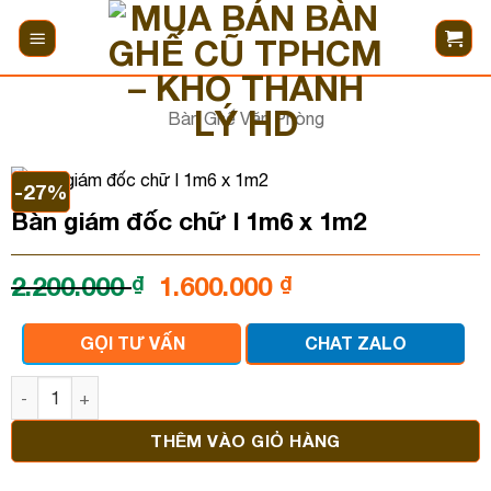
Bỏ
qua
nội
dung
Bàn Ghế Văn Phòng
-27%
Bàn giám đốc chữ l 1m6 x 1m2
Giá
Giá
2.200.000
₫
1.600.000
₫
gốc
hiện
là:
tại
GỌI TƯ VẤN
CHAT ZALO
2.200.000 ₫.
là:
1.600.000 ₫.
Bàn giám đốc chữ l 1m6 x 1m2 số lượng
THÊM VÀO GIỎ HÀNG