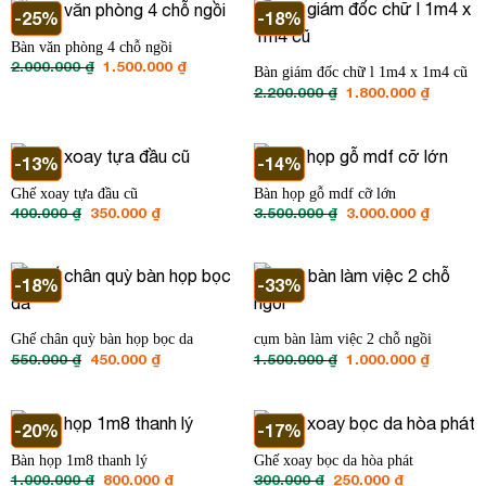
1.800.000 ₫.
-25%
-18%
Bàn văn phòng 4 chỗ ngồi
Giá
Giá
2.000.000
₫
1.500.000
₫
Bàn giám đốc chữ l 1m4 x 1m4 cũ
gốc
hiện
Giá
Giá
2.200.000
₫
1.800.000
₫
là:
tại
gốc
hiện
2.000.000 ₫.
là:
là:
tại
1.500.000 ₫.
2.200.000 ₫.
là:
1.800.00
-13%
-14%
Ghế xoay tựa đầu cũ
Bàn họp gỗ mdf cỡ lớn
Giá
Giá
Giá
Giá
400.000
₫
350.000
₫
3.500.000
₫
3.000.000
₫
gốc
hiện
gốc
hiện
là:
tại
là:
tại
400.000 ₫.
là:
3.500.000 ₫.
là:
350.000 ₫.
3.000.00
-18%
-33%
Ghế chân quỳ bàn họp bọc da
cụm bàn làm việc 2 chỗ ngồi
Giá
Giá
Giá
Giá
550.000
₫
450.000
₫
1.500.000
₫
1.000.000
₫
gốc
hiện
gốc
hiện
là:
tại
là:
tại
550.000 ₫.
là:
1.500.000 ₫.
là:
450.000 ₫.
1.000.00
-20%
-17%
Bàn họp 1m8 thanh lý
Ghế xoay bọc da hòa phát
Giá
Giá
Giá
Giá
1.000.000
₫
800.000
₫
300.000
₫
250.000
₫