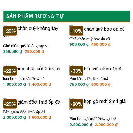
SẢN PHẨM TƯƠNG TỰ
-20%
-10%
Ghế chân quỳ bọc da cũ
Giá
Giá
500.000
₫
450.000
₫
Ghế chân quỳ không tay vịn
gốc
hiện
Giá
Giá
350.000
₫
280.000
₫
là:
tại
gốc
hiện
500.000 ₫.
là:
là:
tại
450.000 ₫.
350.000 ₫.
là:
280.000 ₫.
-22%
-33%
bàn họp chân sắt 2m4 cũ
Bàn làm việc ikea 1m4
Giá
Giá
Giá
Giá
1.800.000
₫
1.400.000
₫
750.000
₫
500.000
₫
gốc
hiện
gốc
hiện
là:
tại
là:
tại
1.800.000 ₫.
là:
750.000 ₫.
là:
1.400.000 ₫.
500.000 ₫.
-20%
-20%
Bàn giám đốc 1m6 ốp đá
Giá
Giá
2.000.000
₫
1.600.000
₫
Bàn họp gỗ mdf 2m4 giá rẻ
gốc
hiện
Giá
Giá
2.500.000
₫
2.000.000
₫
là:
tại
gốc
hiện
2.000.000 ₫.
là:
là:
tại
1.600.000 ₫.