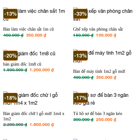
là:
tại
là:
tại
1.500.000 ₫.
là:
1.200.000 ₫.
là:
1.200.000 ₫.
800.000 ₫
-13%
-33%
Bàn làm việc chân sắt 1m cũ
Ghế xếp văn phòng chân sắt
Giá
Giá
Giá
Giá
400.000
₫
350.000
₫
150.000
₫
100.000
₫
gốc
hiện
gốc
hiện
là:
tại
là:
tại
400.000 ₫.
là:
150.000 ₫.
là:
350.000 ₫.
100.000 ₫.
-20%
-13%
bàn giám đốc 1m8 cũ
Giá
Giá
1.500.000
₫
1.200.000
₫
Bàn để máy tính 1m2 gỗ mdf
gốc
hiện
Giá
Giá
400.000
₫
350.000
₫
là:
tại
gốc
hiện
1.500.000 ₫.
là:
là:
tại
1.200.000 ₫.
400.000 ₫.
là:
350.000 ₫.
-18%
-17%
Bàn giám đốc chữ l gỗ mdf 1m4 x
Tủ hồ sơ để bàn 3 ngăn kéo
1m2
Giá
Giá
300.000
₫
250.000
₫
gốc
hiện
Giá
Giá
2.200.000
₫
1.800.000
₫
là:
tại
gốc
hiện
300.000 ₫.
là:
là:
tại
250.000 ₫.
2.200.000 ₫.
là: