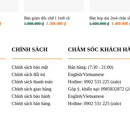
Bàn giám đốc chữ l 1m8 cũ
Giá
Giá
1.800.000
₫
1.500.000
₫
gốc
hiện
là:
tại
1.800.000 ₫.
là:
1.500.000 ₫.
CHÍNH SÁCH
CHĂM SÓC KHÁCH H
Chính sách bảo mật
Bán hàng: (7:30 - 21:00)
Chính sách đổi trả
English/Vietnamese
Chính sách thanh toán
Hotline: 0902 531 225 (
zalo
)
Chính sách giao hàng
Góp ý, khiếu nại: 0985832872 (2
Chính sách bảo hành
English/Vietnamese
Chính sách bán hàng
Hotline: 0902 531 225 (
zalo
)