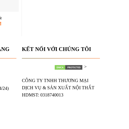
ÀNG
KẾT NỐI VỚI CHÚNG TÔI
>
CÔNG TY TNHH THƯƠNG MẠI
4/24)
DỊCH VỤ & SẢN XUẤT NỘI THẤT
HDMST: 0318740013