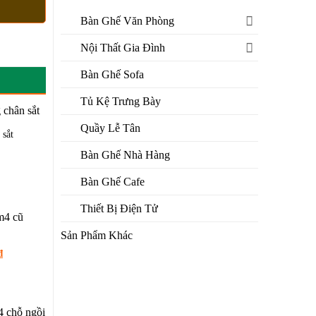
Bàn Ghế Văn Phòng
Nội Thất Gia Đình
Bàn Ghế Sofa
Tủ Kệ Trưng Bày
Quầy Lễ Tân
 sắt
á
Bàn Ghế Nhà Hàng
n
Bàn Ghế Cafe
.000 ₫.
Thiết Bị Điện Tử
Sản Phẩm Khác
ũ
Giá
₫
hiện
tại
₫.
là:
1.400.000 ₫.