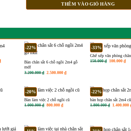
THÊM VÀO GIỎ HÀNG
-22%
-33%
Ghế xếp văn phòng chân
Giá
Giá
Gi
₫
150.000
₫
100.000
₫
Bàn chân sắt 6 chỗ ngồi 2m4 gỗ
hiện
gốc
hiệ
mdf
tại
là:
tại
.
là:
150.000 ₫.
là:
Giá
Giá
3.200.000
₫
2.500.000
₫
1.100.000 ₫.
100
gốc
hiện
là:
tại
3.200.000 ₫.
là:
2.500.000 ₫.
-20%
-22%
Bàn làm việc 2 chỗ ngồi cũ
bàn họp chân sắt 2m4 c
Giá
Giá
Giá
1.000.000
₫
800.000
₫
1.800.000
₫
1.400.000
n
gốc
hiện
gốc
là:
tại
là:
1.000.000 ₫.
là:
1.800.000 
.000 ₫.
800.000 ₫.