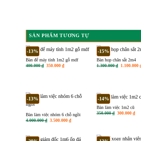
SẢN PHẨM TƯƠNG TỰ
-13%
-15%
Bàn để máy tính 1m2 gỗ mdf
Bàn họp chân sắt 2m4
Giá
Giá
Giá
400.000
₫
350.000
₫
1.300.000
₫
1.100.000
gốc
hiện
gốc
là:
tại
là:
400.000 ₫.
là:
1.300.000 ₫
350.000 ₫.
-13%
-14%
Bàn làm việc 1m2 cũ
Giá
Giá
350.000
₫
300.000
₫
Bàn làm việc nhóm 6 chỗ ngồi
gốc
hiệ
Giá
Giá
4.000.000
₫
3.500.000
₫
là:
tại
gốc
hiện
350.000 ₫.
là:
là:
tại
300
4.000.000 ₫.
là:
3.500.000 ₫.