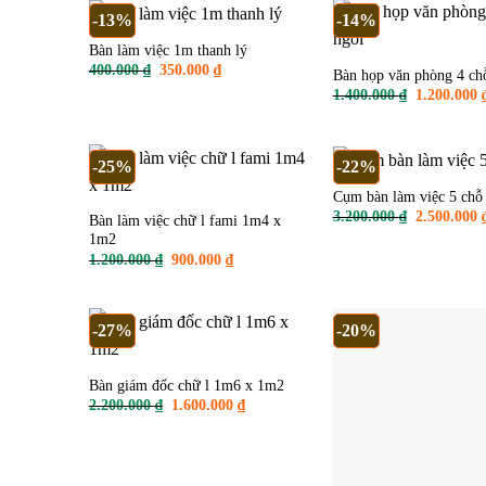
1.800.000 ₫.
450
-13%
-14%
Bàn làm việc 1m thanh lý
Giá
Giá
400.000
₫
350.000
₫
Bàn họp văn phòng 4 ch
gốc
hiện
Giá
1.400.000
₫
1.200.000
là:
tại
gốc
400.000 ₫.
là:
là:
350.000 ₫.
1.400.000 ₫
-25%
-22%
Cụm bàn làm việc 5 chỗ
Giá
3.200.000
₫
2.500.000
Bàn làm việc chữ l fami 1m4 x
gốc
1m2
là:
3.200.000 ₫
Giá
Giá
1.200.000
₫
900.000
₫
gốc
hiện
là:
tại
1.200.000 ₫.
là:
900.000 ₫.
-27%
-20%
Bàn họp chân sắt 2m cũ
Giá
1.500.000
₫
1.200.000
Bàn giám đốc chữ l 1m6 x 1m2
gốc
Giá
Giá
2.200.000
₫
1.600.000
₫
là:
gốc
hiện
1.500.000 ₫
là:
tại
2.200.000 ₫.
là:
1.600.000 ₫.