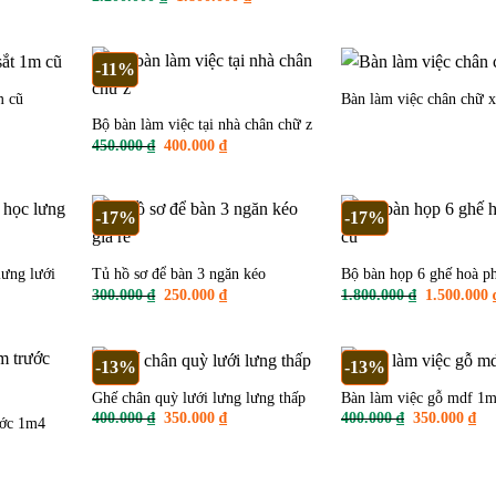
là:
tại
.000 ₫.
gốc
hiện
900.000 ₫.
là:
là:
tại
700
2.200.000 ₫.
là:
1.800.000 ₫.
-11%
m cũ
Bàn làm việc chân chữ 
Bộ bàn làm việc tại nhà chân chữ z
n
Giá
Giá
450.000
₫
400.000
₫
gốc
hiện
là:
tại
.000 ₫.
450.000 ₫.
là:
400.000 ₫.
-17%
-17%
lưng lưới
Tủ hồ sơ để bàn 3 ngăn kéo
Bộ bàn họp 6 ghế hoà ph
iá
Giá
Giá
Giá
300.000
₫
250.000
₫
1.800.000
₫
1.500.000
iện
gốc
hiện
gốc
i
là:
tại
là:
.
:
300.000 ₫.
là:
1.800.000 
50.000 ₫.
250.000 ₫.
-13%
-13%
Ghế chân quỳ lưới lưng lưng thấp
Bàn làm việc gỗ mdf 1
Giá
Giá
Giá
Gi
400.000
₫
350.000
₫
400.000
₫
350.000
₫
ước 1m4
gốc
hiện
gốc
hiệ
là:
tại
là:
tại
n
400.000 ₫.
là:
400.000 ₫.
là:
350.000 ₫.
350