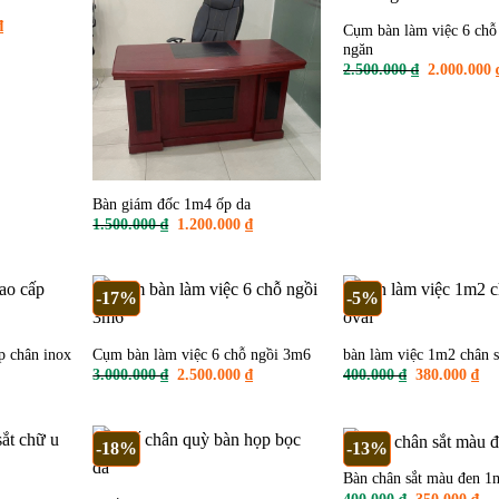
Giá
₫
Cụm bàn làm việc 6 chỗ
hiện
ngăn
tại
.
là:
Giá
2.500.000
₫
2.000.000
1.200.000 ₫.
gốc
là:
2.500.000 
Bàn giám đốc 1m4 ốp da
Giá
Giá
1.500.000
₫
1.200.000
₫
gốc
hiện
là:
tại
1.500.000 ₫.
là:
1.200.000 ₫.
-17%
-5%
p chân inox
Cụm bàn làm việc 6 chỗ ngồi 3m6
bàn làm việc 1m2 chân s
Giá
Giá
Giá
Gi
3.000.000
₫
2.500.000
₫
400.000
₫
380.000
₫
n
gốc
hiện
gốc
hiệ
là:
tại
là:
tại
3.000.000 ₫.
là:
400.000 ₫.
là:
.000 ₫.
2.500.000 ₫.
380
-18%
-13%
Bàn chân sắt màu đen 1
Giá
Gi