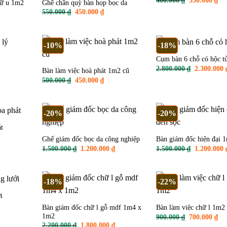
400.000
₫
350.000
₫
hữ u 1m2
Ghế chân quỳ bàn họp bọc da
gốc
hiệ
Giá
Giá
550.000
₫
450.000
₫
là:
tại
n
gốc
hiện
400.000 ₫.
là:
là:
tại
350
550.000 ₫.
là:
.000 ₫.
450.000 ₫.
-10%
-18%
Cụm bàn 6 chỗ có hộc t
iá
Giá
2.800.000
₫
2.300.000
Bàn làm việc hoà phát 1m2 cũ
iện
gốc
Giá
Giá
500.000
₫
450.000
₫
i
là:
gốc
hiện
.
:
2.800.000 
là:
tại
00.000 ₫.
500.000 ₫.
là:
450.000 ₫.
-20%
-20%
t
Ghế giám đốc bọc da công nghiệp
Bàn giám đốc hiện đại 
n
Giá
Giá
Giá
1.500.000
₫
1.200.000
₫
1.500.000
₫
1.200.000
gốc
hiện
gốc
là:
tại
là:
.000 ₫.
1.500.000 ₫.
là:
1.500.000 
1.200.000 ₫.
-18%
-22%
i
Bàn giám đốc chữ l gỗ mdf 1m4 x
Bàn làm việc chữ l 1m2
n
1m2
Giá
Gi
900.000
₫
700.000
₫
gốc
hiệ
Giá
Giá
2.200.000
₫
1.800.000
₫