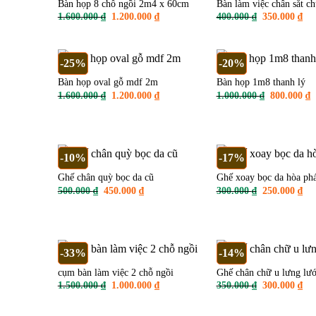
Bàn họp 8 chỗ ngồi 2m4 x 60cm
Bàn làm việc chân sắt c
Giá
Giá
Giá
Giá
1.600.000
₫
1.200.000
₫
400.000
₫
350.000
₫
gốc
hiện
gốc
hiệ
là:
tại
là:
tại
1.600.000 ₫.
là:
400.000 ₫.
là:
1.200.000 ₫.
350
-25%
-20%
Bàn họp oval gỗ mdf 2m
Bàn họp 1m8 thanh lý
Giá
Giá
Giá
G
1.600.000
₫
1.200.000
₫
1.000.000
₫
800.000
₫
gốc
hiện
gốc
h
là:
tại
là:
tạ
1.600.000 ₫.
là:
1.000.000 ₫
là
1.200.000 ₫.
8
-10%
-17%
Ghế chân quỳ bọc da cũ
Ghế xoay bọc da hòa phá
Giá
Giá
Giá
Giá
500.000
₫
450.000
₫
300.000
₫
250.000
₫
gốc
hiện
gốc
hiệ
là:
tại
là:
tại
500.000 ₫.
là:
300.000 ₫.
là:
450.000 ₫.
250
-33%
-14%
cụm bàn làm việc 2 chỗ ngồi
Ghế chân chữ u lưng lướ
Giá
Giá
Giá
Giá
1.500.000
₫
1.000.000
₫
350.000
₫
300.000
₫
gốc
hiện
gốc
hiệ
là:
tại
là:
tại
1.500.000 ₫.
là:
350.000 ₫.
là: