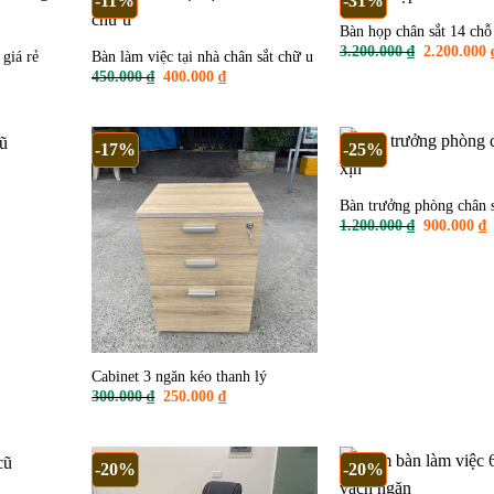
-11%
-31%
Bàn họp chân sắt 14 chỗ
Giá
3.200.000
₫
2.200.000
giá rẻ
Bàn làm việc tại nhà chân sắt chữ u
gốc
Giá
Giá
450.000
₫
400.000
₫
là:
n
gốc
hiện
3.200.000 
là:
tại
450.000 ₫.
là:
.000 ₫.
400.000 ₫.
-17%
-25%
Bàn trưởng phòng chân s
n
Giá
G
1.200.000
₫
900.000
₫
gốc
h
là:
t
.000 ₫.
1.200.000 
l
9
Cabinet 3 ngăn kéo thanh lý
Giá
Giá
300.000
₫
250.000
₫
gốc
hiện
là:
tại
300.000 ₫.
là:
250.000 ₫.
-20%
-20%