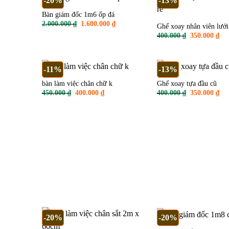
-20%
-13%
Bàn giám đốc 1m6 ốp đá
Giá
Giá
2.000.000
₫
1.600.000
₫
Ghế xoay nhân viên lưới 
gốc
hiện
Giá
Giá
400.000
₫
350.000
₫
là:
tại
gốc
hiệ
2.000.000 ₫.
là:
là:
tại
1.600.000 ₫.
400.000 ₫.
là:
350
-11%
-13%
bàn làm việc chân chữ k
Ghế xoay tựa đầu cũ
Giá
Giá
Giá
Giá
450.000
₫
400.000
₫
400.000
₫
350.000
₫
gốc
hiện
gốc
hiệ
là:
tại
là:
tại
450.000 ₫.
là:
400.000 ₫.
là:
400.000 ₫.
350
-20%
-20%