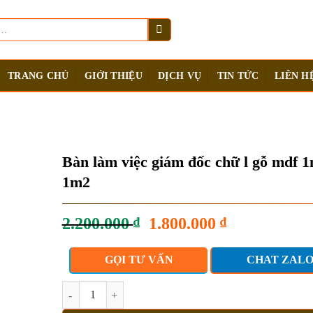
TRANG CHỦ
GIỚI THIỆU
DỊCH VỤ
TIN TỨC
LIÊN H
Bàn làm việc giám đốc chữ l gỗ mdf 
1m2
Giá
Giá
2.200.000
₫
1.800.000
₫
gốc
hiện
là:
tại
GỌI TƯ VẤN
CHAT ZAL
2.200.000 ₫.
là:
1.800.000 ₫.
Bàn làm việc giám đốc chữ l gỗ mdf 1m6 x 1m2 số lượng