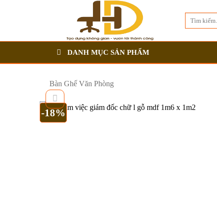
Bỏ
Tìm
qua
kiếm:
nội
dung
DANH MỤC SẢN PHẨM
Bàn Ghế Văn Phòng
-18%