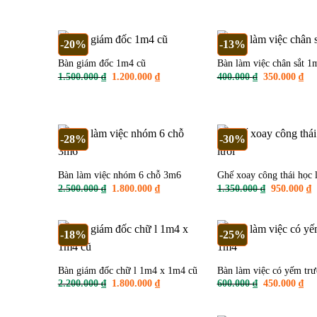
1.000.000 ₫.
300
-20%
-13%
Bàn giám đốc 1m4 cũ
Bàn làm việc chân sắt 1
Giá
Giá
Giá
Giá
1.500.000
₫
1.200.000
₫
400.000
₫
350.000
₫
gốc
hiện
gốc
hiệ
là:
tại
là:
tại
1.500.000 ₫.
là:
400.000 ₫.
là:
1.200.000 ₫.
350
-28%
-30%
Bàn làm việc nhóm 6 chỗ 3m6
Ghế xoay công thái học 
Giá
Giá
Giá
G
2.500.000
₫
1.800.000
₫
1.350.000
₫
950.000
₫
gốc
hiện
gốc
h
là:
tại
là:
tạ
2.500.000 ₫.
là:
1.350.000 ₫
là
1.800.000 ₫.
9
-18%
-25%
Bàn giám đốc chữ l 1m4 x 1m4 cũ
Bàn làm việc có yếm tr
Giá
Giá
Giá
Giá
2.200.000
₫
1.800.000
₫
600.000
₫
450.000
₫
gốc
hiện
gốc
hiệ
là:
tại
là:
tại
2.200.000 ₫.
là:
600.000 ₫.
là: