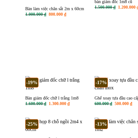
bàn giám đốc 1m8 cũ
Giá
1.500.000
₫
1.200.000
Bàn làm việc chân sắt 2m x 60cm
gốc
Giá
Giá
1.000.000
₫
800.000
₫
là:
gốc
hiện
1.500.000 ₫
là:
tại
1.000.000 ₫.
là:
800.000 ₫.
-19%
-17%
Bàn giám đốc chữ l trắng 1m8
Ghế xoay tựa đầu cao cấ
Giá
Giá
Giá
Giá
1.600.000
₫
1.300.000
₫
600.000
₫
500.000
₫
gốc
hiện
gốc
hiệ
là:
tại
là:
tại
1.600.000 ₫.
là:
600.000 ₫.
là:
1.300.000 ₫.
500
-25%
-13%