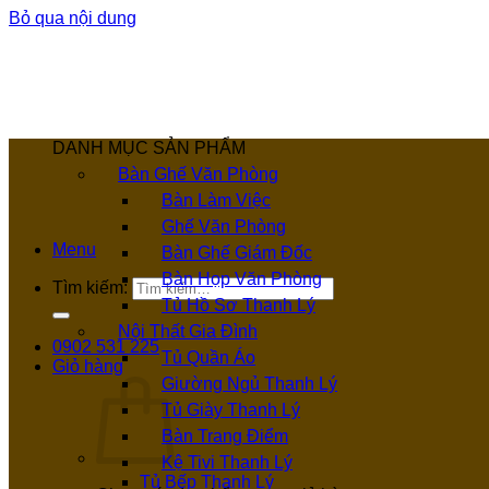
Bỏ qua nội dung
DANH MỤC SẢN PHẨM
Bàn Ghế Văn Phòng
Bàn Làm Việc
Ghế Văn Phòng
Menu
Bàn Ghế Giám Đốc
Bàn Họp Văn Phòng
Tìm kiếm:
Tủ Hồ Sơ Thanh Lý
Nội Thất Gia Đình
0902 531 225
Tủ Quần Áo
Giỏ hàng
Giường Ngủ Thanh Lý
Tủ Giày Thanh Lý
Bàn Trang Điểm
Kệ Tivi Thanh Lý
Tủ Bếp Thanh Lý