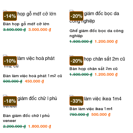
là:
tại
400.000 ₫.
là:
380.000 ₫.
-14%
-20%
Bàn họp gỗ mdf cỡ lớn
Giá
Giá
3.500.000
₫
3.000.000
₫
Ghế giám đốc bọc da công
gốc
hiện
nghiệp
là:
tại
3.500.000 ₫.
là:
Giá
Giá
1.500.000
₫
1.200.000
₫
3.000.000 ₫.
gốc
hiện
là:
tại
1.500.000 ₫.
là:
1.200.00
-10%
-20%
Bàn họp chân sắt 2m cũ
Giá
Giá
1.500.000
₫
1.200.000
₫
Bàn làm việc hoà phát 1m2 cũ
gốc
hiện
Giá
Giá
500.000
₫
450.000
₫
là:
tại
gốc
hiện
1.500.000 ₫.
là:
là:
tại
1.200.00
500.000 ₫.
là:
450.000 ₫.
-18%
-33%
Bàn làm việc ikea 1m4
Giá
Giá
750.000
₫
500.000
₫
Bàn giám đốc chữ l phủ
gốc
hiện
veneer
là:
tại
750.000 ₫.
là:
Giá
Giá
2.200.000
₫
1.800.000
₫
500.000 ₫.
gốc
hiện