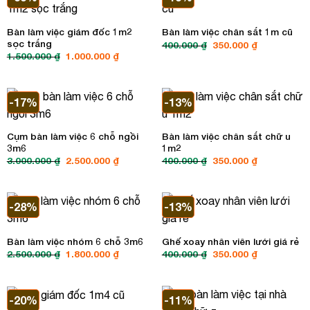
Bàn làm việc giám đốc 1m2
Bàn làm việc chân sắt 1m cũ
sọc trắng
Giá
Giá
400.000
₫
350.000
₫
gốc
hiện
Giá
Giá
1.500.000
₫
1.000.000
₫
là:
tại
gốc
hiện
400.000 ₫.
là:
là:
tại
350.000 ₫.
1.500.000 ₫.
là:
1.000.000 ₫.
-17%
-13%
Cụm bàn làm việc 6 chỗ ngồi
Bàn làm việc chân sắt chữ u
3m6
1m2
Giá
Giá
Giá
Giá
3.000.000
₫
2.500.000
₫
400.000
₫
350.000
₫
gốc
hiện
gốc
hiện
là:
tại
là:
tại
3.000.000 ₫.
là:
400.000 ₫.
là:
2.500.000 ₫.
350.000 ₫.
-28%
-13%
Bàn làm việc nhóm 6 chỗ 3m6
Ghế xoay nhân viên lưới giá rẻ
Giá
Giá
Giá
Giá
2.500.000
₫
1.800.000
₫
400.000
₫
350.000
₫
gốc
hiện
gốc
hiện
là:
tại
là:
tại
2.500.000 ₫.
là:
400.000 ₫.
là:
1.800.000 ₫.
350.000 ₫.
-20%
-11%