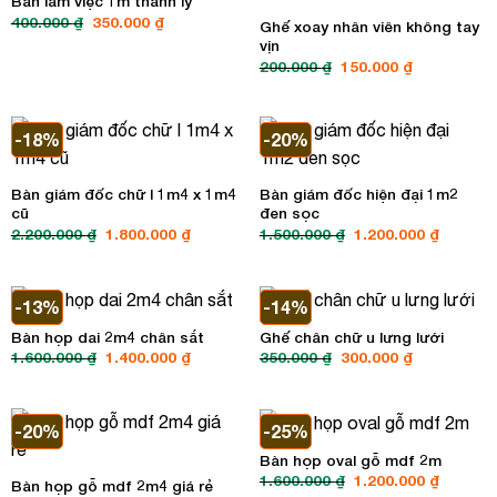
Bàn làm việc 1m thanh lý
Giá
Giá
400.000
₫
350.000
₫
Ghế xoay nhân viên không tay
gốc
hiện
vịn
là:
tại
400.000 ₫.
là:
Giá
Giá
200.000
₫
150.000
₫
350.000 ₫.
gốc
hiện
là:
tại
200.000 ₫.
là:
150.000 ₫.
-18%
-20%
Bàn giám đốc chữ l 1m4 x 1m4
Bàn giám đốc hiện đại 1m2
cũ
đen sọc
Giá
Giá
Giá
Giá
2.200.000
₫
1.800.000
₫
1.500.000
₫
1.200.000
₫
gốc
hiện
gốc
hiện
là:
tại
là:
tại
2.200.000 ₫.
là:
1.500.000 ₫.
là:
1.800.000 ₫.
1.200.00
-13%
-14%
Bàn họp dai 2m4 chân sắt
Ghế chân chữ u lưng lưới
Giá
Giá
Giá
Giá
1.600.000
₫
1.400.000
₫
350.000
₫
300.000
₫
gốc
hiện
gốc
hiện
là:
tại
là:
tại
1.600.000 ₫.
là:
350.000 ₫.
là:
1.400.000 ₫.
300.000 ₫.
-20%
-25%
Bàn họp oval gỗ mdf 2m
Giá
Giá
1.600.000
₫
1.200.000
₫
Bàn họp gỗ mdf 2m4 giá rẻ
gốc
hiện