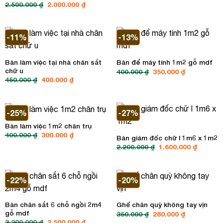
Giá
Giá
2.500.000
₫
2.000.000
₫
là:
tại
gốc
hiện
1.600.000 ₫.
là:
là:
tại
1.200.00
2.500.000 ₫.
là:
2.000.000 ₫.
-11%
-13%
Bàn làm việc tại nhà chân sắt
Bàn để máy tính 1m2 gỗ mdf
chữ u
Giá
Giá
400.000
₫
350.000
₫
gốc
hiện
Giá
Giá
450.000
₫
400.000
₫
là:
tại
gốc
hiện
400.000 ₫.
là:
là:
tại
350.000 ₫.
450.000 ₫.
là:
400.000 ₫.
-25%
-27%
Bàn làm việc 1m2 chân trụ
Giá
Giá
400.000
₫
300.000
₫
Bàn giám đốc chữ l 1m6 x 1m2
gốc
hiện
Giá
Giá
2.200.000
₫
1.600.000
₫
là:
tại
gốc
hiện
400.000 ₫.
là:
là:
tại
300.000 ₫.
2.200.000 ₫.
là:
1.600.00
-22%
-20%
Bàn chân sắt 6 chỗ ngồi 2m4
Ghế chân quỳ không tay vịn
gỗ mdf
Giá
Giá
350.000
₫
280.000
₫
gốc
hiện
Giá
Giá
3.200.000
₫
2.500.000
₫