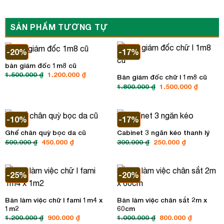
SẢN PHẨM TƯƠNG TỰ
-20%
-17%
bàn giám đốc 1m8 cũ
Giá
Giá
1.500.000
₫
1.200.000
₫
Bàn giám đốc chữ l 1m8 cũ
gốc
hiện
Giá
Giá
1.800.000
₫
1.500.000
₫
là:
tại
gốc
hiện
1.500.000 ₫.
là:
là:
tại
1.200.000 ₫.
1.800.000 ₫.
là:
1.500.00
-10%
-17%
Ghế chân quỳ bọc da cũ
Cabinet 3 ngăn kéo thanh lý
Giá
Giá
Giá
Giá
500.000
₫
450.000
₫
300.000
₫
250.000
₫
gốc
hiện
gốc
hiện
là:
tại
là:
tại
500.000 ₫.
là:
300.000 ₫.
là:
450.000 ₫.
250.000 ₫.
-25%
-20%
Bàn làm việc chữ l fami 1m4 x
Bàn làm việc chân sắt 2m x
1m2
60cm
Giá
Giá
Giá
Giá
1.200.000
₫
900.000
₫
1.000.000
₫
800.000
₫
gốc
hiện
gốc
hiện