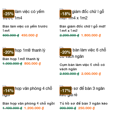
là:
tại
là:
tại
1.200.000 ₫.
là:
1.000.000 ₫.
là:
900.000 ₫.
800.000 ₫
-25%
-18%
Bàn làm việc có yếm trước
Bàn giám đốc chữ l gỗ mdf
1m4
1m4 x 1m2
Giá
Giá
Giá
Giá
600.000
₫
450.000
₫
2.200.000
₫
1.800.000
₫
gốc
hiện
gốc
hiện
là:
tại
là:
tại
600.000 ₫.
là:
2.200.000 ₫.
là:
450.000 ₫.
1.800.00
-20%
-20%
Bàn họp 1m8 thanh lý
Giá
Giá
1.000.000
₫
800.000
₫
Cụm bàn làm việc 6 chỗ có
gốc
hiện
vách ngăn
là:
tại
1.000.000 ₫.
là:
Giá
Giá
2.500.000
₫
2.000.000
₫
800.000 ₫.
gốc
hiện
là:
tại
2.500.000 ₫.
là:
2.000.00
-14%
-17%
Bàn họp văn phòng 4 chỗ ngồi
Tủ hồ sơ để bàn 3 ngăn kéo
Giá
Giá
Giá
Giá
1.400.000
₫
1.200.000
₫
300.000
₫
250.000
₫
gốc
hiện
gốc
hiện