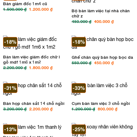
Bàn giám đốc 1m4 cũ
Giá
Giá
1.500.000
₫
1.200.000
₫
Bộ bàn làm việc tại nhà chân
gốc
hiện
chữ z
là:
tại
1.500.000 ₫.
là:
Giá
Giá
450.000
₫
400.000
₫
1.200.000 ₫.
gốc
hiện
là:
tại
450.000 ₫.
là:
400.000 ₫.
-18%
-18%
Bàn làm việc giám đốc chữ l
Ghế chân quỳ bàn họp bọc da
gỗ mdf 1m6 x 1m2
Giá
Giá
550.000
₫
450.000
₫
gốc
hiện
Giá
Giá
2.200.000
₫
1.800.000
₫
là:
tại
gốc
hiện
550.000 ₫.
là:
là:
tại
450.000 ₫.
2.200.000 ₫.
là:
1.800.000 ₫.
-31%
-33%
Bàn họp chân sắt 14 chỗ ngồi
Cụm bàn làm việc 3 chỗ ngồi
Giá
Giá
Giá
Giá
3.200.000
₫
2.200.000
₫
1.200.000
₫
800.000
₫
gốc
hiện
gốc
hiện
là:
tại
là:
tại
3.200.000 ₫.
là:
1.200.000 ₫.
là:
2.200.000 ₫.
800.000 ₫
-13%
-25%