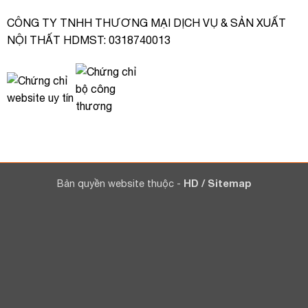
CÔNG TY TNHH THƯƠNG MẠI DỊCH VỤ & SẢN XUẤT
NỘI THẤT HDMST: 0318740013
Bản quyền website thuộc -
HD
/
Sitemap