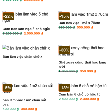
là:
tại
gốc
hiện
350.000 ₫.
là:
là:
tại
280.000 ₫.
3.200.000 ₫.
là:
2.500.000 ₫.
-22%
-15%
Bàn làm việc 1m2 x 70cm
Giá
Giá
650.000
₫
550.000
₫
Cụm bàn làm việc 5 chỗ ngồi
gốc
hiện
Giá
Giá
3.200.000
₫
2.500.000
₫
là:
tại
gốc
hiện
650.000 ₫.
là:
là:
tại
550.000 ₫.
3.200.000 ₫.
là:
2.500.000 ₫.
-30%
Bàn làm việc chân chữ x
Ghế xoay công thái học lưng
lưới
Giá
Giá
1.350.000
₫
950.000
₫
gốc
hiện
là:
tại
1.350.000 ₫.
là:
950.000 ₫
-5%
-18%
Cụm bàn 6 chỗ có hộc tủ
Giá
Giá
2.800.000
₫
2.300.000
₫
bàn làm việc 1m2 chân sắt
gốc
hiện
oval
là:
tại
2.800.000 ₫.
là:
Giá
Giá
400.000
₫
380.000
₫
2.300.00
gốc
hiện