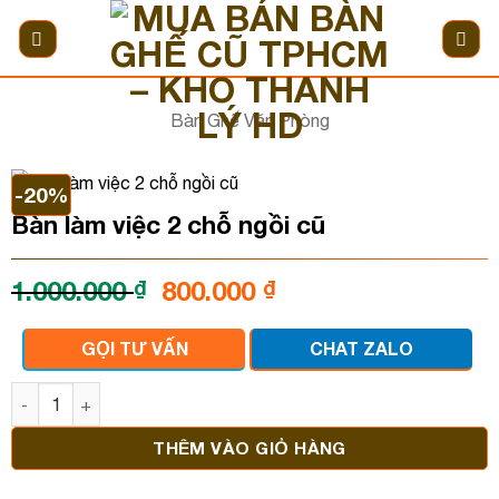
Bỏ
qua
nội
dung
Bàn Ghế Văn Phòng
-20%
Bàn làm việc 2 chỗ ngồi cũ
Giá
Giá
1.000.000
₫
800.000
₫
gốc
hiện
là:
tại
GỌI TƯ VẤN
CHAT ZALO
1.000.000 ₫.
là:
800.000 ₫.
Bàn làm việc 2 chỗ ngồi cũ số lượng
THÊM VÀO GIỎ HÀNG