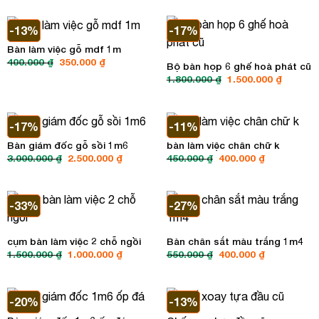
là:
tại
là:
tại
1.400.000 ₫.
là:
300.000 ₫.
là:
1.200.000 ₫.
250.000 ₫.
-13%
-17%
Bàn làm việc gỗ mdf 1m
Giá
Giá
400.000
₫
350.000
₫
Bộ bàn họp 6 ghế hoà phát cũ
gốc
hiện
Giá
Giá
1.800.000
₫
1.500.000
₫
là:
tại
gốc
hiện
400.000 ₫.
là:
là:
tại
350.000 ₫.
1.800.000 ₫.
là:
1.500.00
-17%
-11%
Bàn giám đốc gỗ sồi 1m6
bàn làm việc chân chữ k
Giá
Giá
Giá
Giá
3.000.000
₫
2.500.000
₫
450.000
₫
400.000
₫
gốc
hiện
gốc
hiện
là:
tại
là:
tại
3.000.000 ₫.
là:
450.000 ₫.
là:
2.500.000 ₫.
400.000 ₫.
-33%
-27%
cụm bàn làm việc 2 chỗ ngồi
Bàn chân sắt màu trắng 1m4
Giá
Giá
Giá
Giá
1.500.000
₫
1.000.000
₫
550.000
₫
400.000
₫
gốc
hiện
gốc
hiện
là:
tại
là:
tại
1.500.000 ₫.
là:
550.000 ₫.
là:
1.000.000 ₫.
400.000 ₫.
-20%
-13%