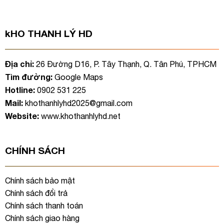
là:
tại
2.200.000 ₫.
là:
1.800.000 ₫.
kHO THANH LÝ HD
Địa chỉ:
26 Đường D16, P. Tây Thạnh, Q. Tân Phú, TPHCM
Tìm đường:
Google Maps
Hotline:
0902 531 225
Mail:
khothanhlyhd2025@gmail.com
Website:
www.khothanhlyhd.net
CHÍNH SÁCH
Chính sách bảo mật
Chính sách đổi trả
Chính sách thanh toán
Chính sách giao hàng