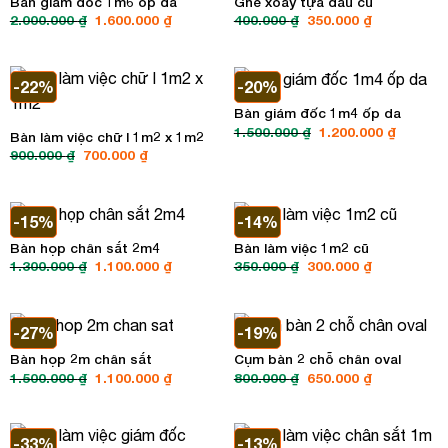
Bàn giám đốc 1m6 ốp đá
Ghế xoay tựa đầu cũ
Giá
Giá
Giá
Giá
2.000.000
₫
1.600.000
₫
400.000
₫
350.000
₫
gốc
hiện
gốc
hiện
là:
tại
là:
tại
2.000.000 ₫.
là:
400.000 ₫.
là:
1.600.000 ₫.
350.000 ₫.
-22%
-20%
Bàn giám đốc 1m4 ốp da
Giá
Giá
1.500.000
₫
1.200.000
₫
Bàn làm việc chữ l 1m2 x 1m2
gốc
hiện
Giá
Giá
900.000
₫
700.000
₫
là:
tại
gốc
hiện
1.500.000 ₫.
là:
là:
tại
1.200.00
900.000 ₫.
là:
700.000 ₫.
-15%
-14%
Bàn họp chân sắt 2m4
Bàn làm việc 1m2 cũ
Giá
Giá
Giá
Giá
1.300.000
₫
1.100.000
₫
350.000
₫
300.000
₫
gốc
hiện
gốc
hiện
là:
tại
là:
tại
1.300.000 ₫.
là:
350.000 ₫.
là:
1.100.000 ₫.
300.000 ₫.
-27%
-19%
Bàn họp 2m chân sắt
Cụm bàn 2 chỗ chân oval
Giá
Giá
Giá
Giá
1.500.000
₫
1.100.000
₫
800.000
₫
650.000
₫
gốc
hiện
gốc
hiện
là:
tại
là:
tại
1.500.000 ₫.
là:
800.000 ₫.
là:
1.100.000 ₫.
650.000 ₫.
-33%
-13%