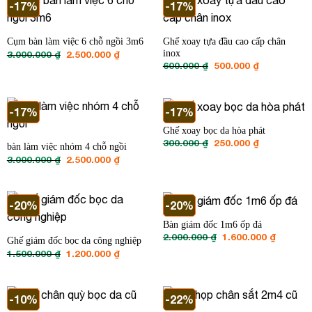
-17%
-17%
Ghế xoay tựa đầu cao cấp chân
Cụm bàn làm việc 6 chỗ ngồi 3m6
Giá
Giá
inox
3.000.000
₫
2.500.000
₫
gốc
hiện
Giá
Giá
600.000
₫
500.000
₫
là:
tại
gốc
hiện
3.000.000 ₫.
là:
là:
tại
2.500.000 ₫.
600.000 ₫.
là:
500.000 ₫.
-17%
-17%
Ghế xoay bọc da hòa phát
Giá
Giá
300.000
₫
250.000
₫
bàn làm việc nhóm 4 chỗ ngồi
gốc
hiện
Giá
Giá
3.000.000
₫
2.500.000
₫
là:
tại
gốc
hiện
300.000 ₫.
là:
là:
tại
250.000 ₫.
3.000.000 ₫.
là:
2.500.000 ₫.
-20%
-20%
Bàn giám đốc 1m6 ốp đá
Giá
Giá
2.000.000
₫
1.600.000
₫
Ghế giám đốc bọc da công nghiệp
gốc
hiện
Giá
Giá
1.500.000
₫
1.200.000
₫
là:
tại
gốc
hiện
2.000.000 ₫.
là:
là:
tại
1.600.00
1.500.000 ₫.
là:
1.200.000 ₫.
-10%
-22%