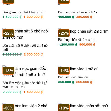
Bàn giám đốc chữ l trắng 1m8
Bàn làm việc chân sắt chữ x
Giá
Giá
Giá
Giá
1.600.000
₫
1.300.000
₫
400.000
₫
350.000
₫
gốc
hiện
gốc
hiện
là:
tại
là:
tại
1.600.000 ₫.
là:
400.000 ₫.
là:
1.300.000 ₫.
350.000 ₫.
-22%
-25%
Bàn họp chân sắt 2m x 1m
Giá
Giá
1.200.000
₫
900.000
₫
Bàn chân sắt 6 chỗ ngồi 2m4 gỗ
gốc
hiện
mdf
là:
tại
1.200.000 ₫.
là:
Giá
Giá
3.200.000
₫
2.500.000
₫
900.000 ₫
gốc
hiện
là:
tại
3.200.000 ₫.
là:
2.500.000 ₫.
-18%
-14%
Bàn làm việc 1m2 cũ
Giá
Giá
350.000
₫
300.000
₫
Bàn làm việc giám đốc chữ l gỗ
gốc
hiện
mdf 1m6 x 1m2
là:
tại
350.000 ₫.
là:
Giá
Giá
2.200.000
₫
1.800.000
₫
300.000 ₫.
gốc
hiện
là:
tại
2.200.000 ₫.
là:
1.800.000 ₫.
-33%
-13%