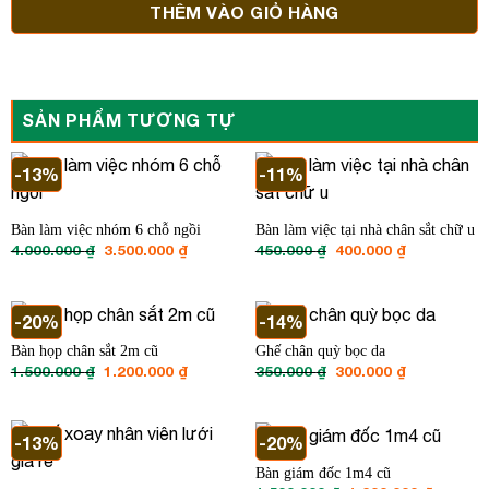
THÊM VÀO GIỎ HÀNG
SẢN PHẨM TƯƠNG TỰ
-13%
-11%
Bàn làm việc nhóm 6 chỗ ngồi
Bàn làm việc tại nhà chân sắt chữ u
Giá
Giá
Giá
Giá
4.000.000
₫
3.500.000
₫
450.000
₫
400.000
₫
gốc
hiện
gốc
hiện
là:
tại
là:
tại
4.000.000 ₫.
là:
450.000 ₫.
là:
3.500.000 ₫.
400.000 ₫.
-20%
-14%
Bàn họp chân sắt 2m cũ
Ghế chân quỳ bọc da
Giá
Giá
Giá
Giá
1.500.000
₫
1.200.000
₫
350.000
₫
300.000
₫
gốc
hiện
gốc
hiện
là:
tại
là:
tại
1.500.000 ₫.
là:
350.000 ₫.
là:
1.200.000 ₫.
300.000 ₫.
-13%
-20%
Bàn giám đốc 1m4 cũ