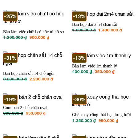
1.000.000 ₫.
là:
là:
tại
800.000 ₫.
500.000 ₫.
là:
450.000 ₫.
-25%
-13%
Bàn họp dai 2m4 chân sắt
Giá
Giá
1.600.000
₫
1.400.000
₫
Bàn làm việc chữ l có hộc tủ hồ sơ
gốc
hiện
Giá
Giá
1.200.000
₫
900.000
₫
là:
tại
gốc
hiện
1.600.000 ₫.
là:
là:
tại
1.400.00
1.200.000 ₫.
là:
900.000 ₫.
-31%
-13%
Bàn làm việc 1m thanh lý
Giá
Giá
400.000
₫
350.000
₫
Bàn họp chân sắt 14 chỗ ngồi
gốc
hiện
Giá
Giá
3.200.000
₫
2.200.000
₫
là:
tại
gốc
hiện
400.000 ₫.
là:
là:
tại
350.000 ₫.
3.200.000 ₫.
là:
2.200.000 ₫.
-19%
-30%
Cụm bàn 2 chỗ chân oval
Giá
Giá
800.000
₫
650.000
₫
Ghế xoay công thái học lưng lưới
gốc
hiện
Giá
Giá
1.350.000
₫
950.000
₫
là:
tại
gốc
hiện
800.000 ₫.
là:
là:
tại
650.000 ₫.
1.350.000 ₫.
là:
950.000 ₫