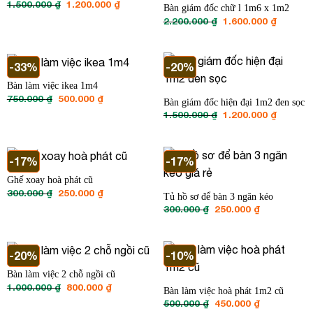
Giá
Giá
1.500.000
₫
1.200.000
₫
Bàn giám đốc chữ l 1m6 x 1m2
gốc
hiện
Giá
Giá
2.200.000
₫
1.600.000
₫
là:
tại
gốc
hiện
1.500.000 ₫.
là:
là:
tại
1.200.000 ₫.
2.200.000 ₫.
là:
1.600.00
-33%
-20%
Bàn làm việc ikea 1m4
Giá
Giá
750.000
₫
500.000
₫
Bàn giám đốc hiện đại 1m2 đen sọc
gốc
hiện
Giá
Giá
1.500.000
₫
1.200.000
₫
là:
tại
gốc
hiện
750.000 ₫.
là:
là:
tại
500.000 ₫.
1.500.000 ₫.
là:
1.200.00
-17%
-17%
Ghế xoay hoà phát cũ
Giá
Giá
300.000
₫
250.000
₫
Tủ hồ sơ để bàn 3 ngăn kéo
gốc
hiện
Giá
Giá
300.000
₫
250.000
₫
là:
tại
gốc
hiện
300.000 ₫.
là:
là:
tại
250.000 ₫.
300.000 ₫.
là:
250.000 ₫.
-20%
-10%
Bàn làm việc 2 chỗ ngồi cũ
Giá
Giá
1.000.000
₫
800.000
₫
Bàn làm việc hoà phát 1m2 cũ
gốc
hiện
Giá
Giá
500.000
₫
450.000
₫
là:
tại
gốc
hiện