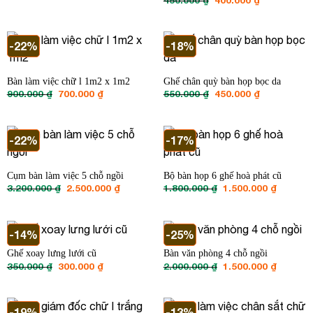
là:
tại
gốc
hiện
3.000.000 ₫.
là:
là:
tại
2.500.000 ₫.
450.000 ₫.
là:
400.000 ₫.
-22%
-18%
Bàn làm việc chữ l 1m2 x 1m2
Ghế chân quỳ bàn họp bọc da
Giá
Giá
Giá
Giá
900.000
₫
700.000
₫
550.000
₫
450.000
₫
gốc
hiện
gốc
hiện
là:
tại
là:
tại
900.000 ₫.
là:
550.000 ₫.
là:
700.000 ₫.
450.000 ₫.
-22%
-17%
Cụm bàn làm việc 5 chỗ ngồi
Bộ bàn họp 6 ghế hoà phát cũ
Giá
Giá
Giá
Giá
3.200.000
₫
2.500.000
₫
1.800.000
₫
1.500.000
₫
gốc
hiện
gốc
hiện
là:
tại
là:
tại
3.200.000 ₫.
là:
1.800.000 ₫.
là:
2.500.000 ₫.
1.500.00
-14%
-25%
Ghế xoay lưng lưới cũ
Bàn văn phòng 4 chỗ ngồi
Giá
Giá
Giá
Giá
350.000
₫
300.000
₫
2.000.000
₫
1.500.000
₫
gốc
hiện
gốc
hiện
là:
tại
là:
tại
350.000 ₫.
là:
2.000.000 ₫.
là:
300.000 ₫.
1.500.00
-19%
-13%