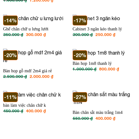
là:
tại
gốc
hiện
400.000 ₫.
là:
là:
tại
300.000 ₫.
1.600.000 ₫.
là:
1.200.000 ₫.
-14%
-17%
Ghế chân chữ u lưng lưới
Cabinet 3 ngăn kéo thanh lý
Giá
Giá
Giá
Giá
350.000
₫
300.000
₫
300.000
₫
250.000
₫
gốc
hiện
gốc
hiện
là:
tại
là:
tại
350.000 ₫.
là:
300.000 ₫.
là:
300.000 ₫.
250.000 ₫.
-20%
-20%
Bàn họp 1m8 thanh lý
Giá
Giá
1.000.000
₫
800.000
₫
Bàn họp gỗ mdf 2m4 giá rẻ
gốc
hiện
Giá
Giá
2.500.000
₫
2.000.000
₫
là:
tại
gốc
hiện
1.000.000 ₫.
là:
là:
tại
800.000 ₫
2.500.000 ₫.
là:
2.000.000 ₫.
-11%
-27%
bàn làm việc chân chữ k
Giá
Giá
450.000
₫
400.000
₫
Bàn chân sắt màu trắng 1m4
gốc
hiện
Giá
Giá
550.000
₫
400.000
₫
là:
tại
gốc
hiện
450.000 ₫.
là:
là:
tại
400.000 ₫.
550.000 ₫.
là:
400.000 ₫.