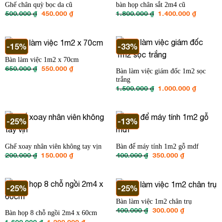
Ghế chân quỳ bọc da cũ
bàn họp chân sắt 2m4 cũ
Giá
Giá
Giá
Giá
500.000
₫
450.000
₫
1.800.000
₫
1.400.000
₫
gốc
hiện
gốc
hiện
là:
tại
là:
tại
500.000 ₫.
là:
1.800.000 ₫.
là:
450.000 ₫.
1.400.00
-15%
-33%
Bàn làm việc 1m2 x 70cm
Giá
Giá
650.000
₫
550.000
₫
Bàn làm việc giám đốc 1m2 sọc
gốc
hiện
trắng
là:
tại
650.000 ₫.
là:
Giá
Giá
1.500.000
₫
1.000.000
₫
550.000 ₫.
gốc
hiện
là:
tại
1.500.000 ₫.
là:
1.000.00
-25%
-13%
Ghế xoay nhân viên không tay vịn
Bàn để máy tính 1m2 gỗ mdf
Giá
Giá
Giá
Giá
200.000
₫
150.000
₫
400.000
₫
350.000
₫
gốc
hiện
gốc
hiện
là:
tại
là:
tại
200.000 ₫.
là:
400.000 ₫.
là:
150.000 ₫.
350.000 ₫.
-25%
-25%
Bàn làm việc 1m2 chân trụ
Giá
Giá
400.000
₫
300.000
₫
Bàn họp 8 chỗ ngồi 2m4 x 60cm
gốc
hiện
Giá
Giá
1.600.000
₫
1.200.000
₫