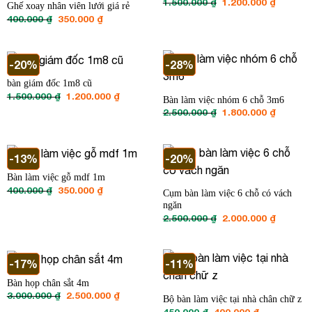
Giá
Giá
1.500.000
₫
1.200.000
₫
Ghế xoay nhân viên lưới giá rẻ
gốc
hiện
Giá
Giá
400.000
₫
350.000
₫
là:
tại
gốc
hiện
1.500.000 ₫.
là:
là:
tại
1.200.00
400.000 ₫.
là:
350.000 ₫.
-20%
-28%
bàn giám đốc 1m8 cũ
Giá
Giá
1.500.000
₫
1.200.000
₫
Bàn làm việc nhóm 6 chỗ 3m6
gốc
hiện
Giá
Giá
2.500.000
₫
1.800.000
₫
là:
tại
gốc
hiện
1.500.000 ₫.
là:
là:
tại
1.200.000 ₫.
2.500.000 ₫.
là:
1.800.00
-13%
-20%
Bàn làm việc gỗ mdf 1m
Giá
Giá
400.000
₫
350.000
₫
Cụm bàn làm việc 6 chỗ có vách
gốc
hiện
ngăn
là:
tại
400.000 ₫.
là:
Giá
Giá
2.500.000
₫
2.000.000
₫
350.000 ₫.
gốc
hiện
là:
tại
2.500.000 ₫.
là:
2.000.00
-17%
-11%
Bàn họp chân sắt 4m
Giá
Giá
3.000.000
₫
2.500.000
₫
Bộ bàn làm việc tại nhà chân chữ z
gốc
hiện
Giá
Giá
450.000
₫
400.000
₫