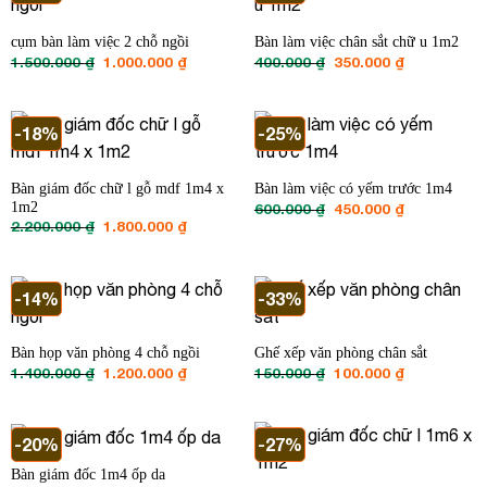
cụm bàn làm việc 2 chỗ ngồi
Bàn làm việc chân sắt chữ u 1m2
Giá
Giá
Giá
Giá
1.500.000
₫
1.000.000
₫
400.000
₫
350.000
₫
gốc
hiện
gốc
hiện
là:
tại
là:
tại
1.500.000 ₫.
là:
400.000 ₫.
là:
1.000.000 ₫.
350.000 ₫.
-18%
-25%
Bàn giám đốc chữ l gỗ mdf 1m4 x
Bàn làm việc có yếm trước 1m4
1m2
Giá
Giá
600.000
₫
450.000
₫
gốc
hiện
Giá
Giá
2.200.000
₫
1.800.000
₫
là:
tại
gốc
hiện
600.000 ₫.
là:
là:
tại
450.000 ₫.
2.200.000 ₫.
là:
1.800.000 ₫.
-14%
-33%
Bàn họp văn phòng 4 chỗ ngồi
Ghế xếp văn phòng chân sắt
Giá
Giá
Giá
Giá
1.400.000
₫
1.200.000
₫
150.000
₫
100.000
₫
gốc
hiện
gốc
hiện
là:
tại
là:
tại
1.400.000 ₫.
là:
150.000 ₫.
là:
1.200.000 ₫.
100.000 ₫.
-20%
-27%
Bàn giám đốc 1m4 ốp da