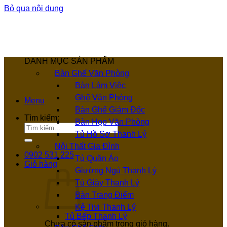
Bỏ qua nội dung
DANH MỤC SẢN PHẨM
Bàn Ghế Văn Phòng
Bàn Làm Việc
Ghế Văn Phòng
Menu
Bàn Ghế Giám Đốc
Tìm kiếm:
Bàn Họp Văn Phòng
Tủ Hồ Sơ Thanh Lý
Nội Thất Gia Đình
0902 531 225
Tủ Quần Áo
Giỏ hàng
Giường Ngủ Thanh Lý
Tủ Giày Thanh Lý
Bàn Trang Điểm
Kệ Tivi Thanh Lý
Tủ Bếp Thanh Lý
Chưa có sản phẩm trong giỏ hàng.