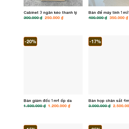
Cabinet 3 ngăn kéo thanh lý
Bàn để máy tính 1m2
Giá
Giá
Giá
300.000
₫
250.000
₫
400.000
₫
350.000
₫
gốc
hiện
gốc
là:
tại
là:
300.000 ₫.
là:
400.000 ₫.
250.000 ₫.
-20%
-17%
Bàn giám đốc 1m4 ốp da
Bàn họp chân sắt 4
Giá
Giá
Giá
1.500.000
₫
1.200.000
₫
3.000.000
₫
2.500.0
gốc
hiện
gốc
là:
tại
là:
1.500.000 ₫.
là:
3.000.00
1.200.000 ₫.
-15%
-25%