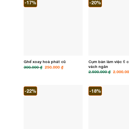
Cụm bàn làm việc 6 
Ghế xoay hoà phát cũ
vách ngăn
Giá
Giá
300.000
₫
250.000
₫
gốc
hiện
Giá
2.500.000
₫
2.000.0
là:
tại
gốc
300.000 ₫.
là:
là:
250.000 ₫.
2.500.00
-22%
-18%