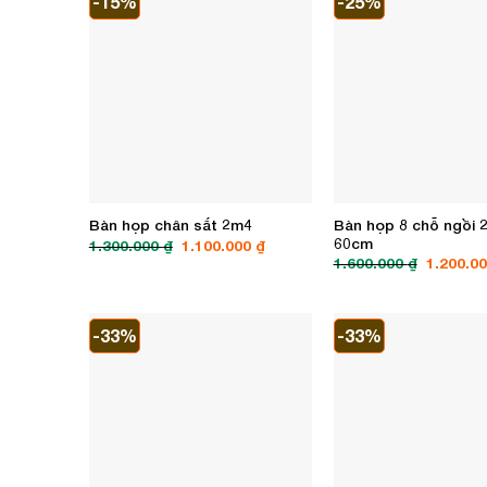
Bàn họp 8 chỗ ngồi 
Bàn họp chân sắt 2m4
60cm
Giá
Giá
1.300.000
₫
1.100.000
₫
gốc
hiện
Giá
1.600.000
₫
1.200.0
là:
tại
gốc
1.300.000 ₫.
là:
là:
1.100.000 ₫.
1.600.00
-33%
-33%