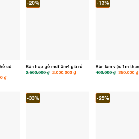
chỗ có
Bàn họp gỗ mdf 2m4 giá rẻ
Bàn làm việc 1m than
Giá
Giá
Giá
2.500.000
₫
2.000.000
₫
400.000
₫
350.000
₫
gốc
hiện
gốc
Giá
00
₫
là:
tại
là:
hiện
2.500.000 ₫.
là:
400.000 ₫.
tại
2.000.000 ₫.
0 ₫.
là:
2.000.000 ₫.
-33%
-25%