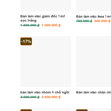
Bàn làm việc giám đốc 1m2
Bàn làm việc ikea 1m
sọc trắng
Giá
750.000
₫
500.000
₫
gốc
Giá
Giá
1.500.000
₫
1.000.000
₫
là:
gốc
hiện
750.000 ₫.
là:
tại
1.500.000 ₫.
là:
1.000.000 ₫.
-17%
bàn làm việc nhóm 4 chỗ ngồi
Bàn làm việc chân ch
Giá
Giá
3.000.000
₫
2.500.000
₫
gốc
hiện
là:
tại
3.000.000 ₫.
là:
2.500.000 ₫.
-17%
-20%