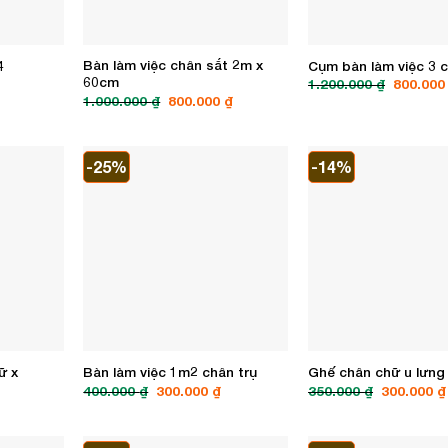
Bàn làm việc chân sắt 2m x
4
Cụm bàn làm việc 3 
60cm
Giá
Giá
1.200.000
₫
800.00
hiện
gốc
Giá
Giá
1.000.000
₫
800.000
₫
tại
là:
gốc
hiện
là:
1.200.00
là:
tại
500.000 ₫.
1.000.000 ₫.
là:
800.000 ₫.
-25%
-14%
ữ x
Bàn làm việc 1m2 chân trụ
Ghế chân chữ u lưng 
Giá
Giá
Giá
400.000
₫
300.000
₫
350.000
₫
300.000
₫
gốc
hiện
gốc
là:
tại
là:
400.000 ₫.
là:
350.000 ₫.
300.000 ₫.
-20%
-13%