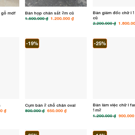
Bàn giám đốc chữ l 
 gỗ mdf
Bàn họp chân sắt 2m cũ
cũ
Giá
Giá
Giá
1.500.000
₫
1.200.000
₫
hiện
gốc
hiện
Giá
2.200.000
₫
1.800.0
tại
là:
tại
gốc
là:
1.500.000 ₫.
là:
là:
350.000 ₫.
1.200.000 ₫.
2.200.00
-19%
-25%
Bàn làm việc chữ l f
1m2
Giá
1.200.000
₫
900.00
gốc
là:
1.200.00
m
Cụm bàn 2 chỗ chân oval
Giá
Giá
Giá
00
₫
800.000
₫
650.000
₫
hiện
gốc
hiện
tại
là:
tại
0 ₫.
là:
800.000 ₫.
là:
2.500.000 ₫.
650.000 ₫.
-25%
-14%