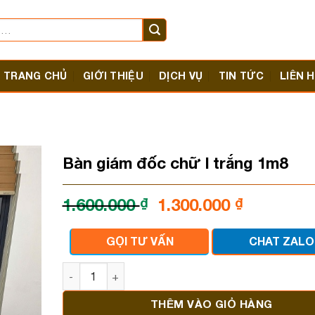
TRANG CHỦ
GIỚI THIỆU
DỊCH VỤ
TIN TỨC
LIÊN 
Bàn giám đốc chữ l trắng 1m8
Giá
Giá
1.600.000
₫
1.300.000
₫
gốc
hiện
là:
tại
GỌI TƯ VẤN
CHAT ZALO
1.600.000 ₫.
là:
1.300.000
Bàn giám đốc chữ l trắng 1m8 số lượng
THÊM VÀO GIỎ HÀNG