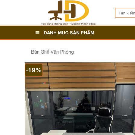
Bỏ
Tìm
qua
kiếm:
nội
dung
DANH MỤC SẢN PHẨM
Bàn Ghế Văn Phòng
-19%