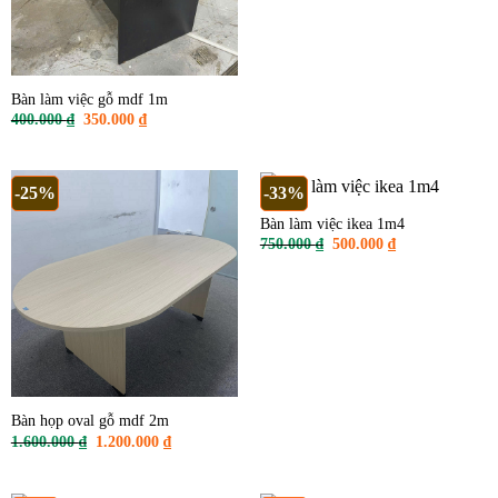
Bàn làm việc gỗ mdf 1m
Giá
Giá
400.000
₫
350.000
₫
gốc
hiện
là:
tại
400.000 ₫.
là:
350.000 ₫.
-25%
-33%
Bàn làm việc ikea 1m4
Giá
Giá
750.000
₫
500.000
₫
gốc
hiện
là:
tại
750.000 ₫.
là:
500.000 ₫.
Bàn họp oval gỗ mdf 2m
Giá
Giá
1.600.000
₫
1.200.000
₫
gốc
hiện
là:
tại
1.600.000 ₫.
là: