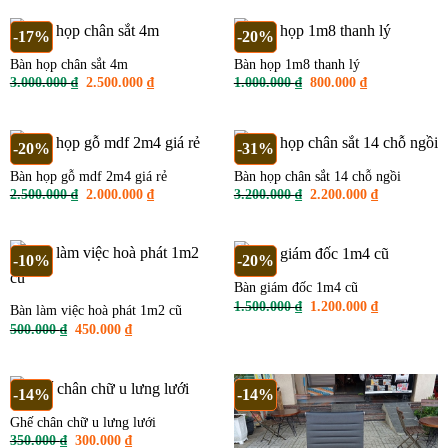
800.000 ₫.
là:
500.000 ₫.
là:
650.000 ₫.
450.000 ₫.
-17%
-20%
Bàn họp chân sắt 4m
Bàn họp 1m8 thanh lý
Giá
Giá
Giá
Giá
3.000.000
₫
2.500.000
₫
1.000.000
₫
800.000
₫
gốc
hiện
gốc
hiện
là:
tại
là:
tại
3.000.000 ₫.
là:
1.000.000 ₫.
là:
2.500.000 ₫.
800.000 ₫.
-20%
-31%
Bàn họp gỗ mdf 2m4 giá rẻ
Bàn họp chân sắt 14 chỗ ngồi
Giá
Giá
Giá
Giá
2.500.000
₫
2.000.000
₫
3.200.000
₫
2.200.000
₫
gốc
hiện
gốc
hiện
là:
tại
là:
tại
2.500.000 ₫.
là:
3.200.000 ₫.
là:
2.000.000 ₫.
2.200.000 ₫
-10%
-20%
Bàn giám đốc 1m4 cũ
Giá
Giá
1.500.000
₫
1.200.000
₫
Bàn làm việc hoà phát 1m2 cũ
gốc
hiện
Giá
Giá
500.000
₫
450.000
₫
là:
tại
gốc
hiện
1.500.000 ₫.
là:
là:
tại
1.200.000 ₫
500.000 ₫.
là:
450.000 ₫.
-14%
-14%
Ghế chân chữ u lưng lưới
Giá
Giá
350.000
₫
300.000
₫