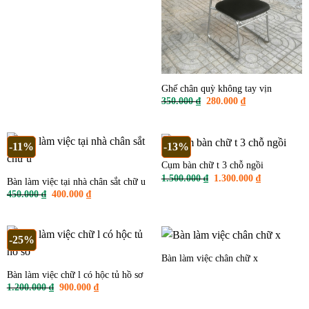
gốc
hiện
là:
tại
450.000 ₫.
là:
400.000 ₫.
Ghế chân quỳ không tay vịn
Giá
Giá
350.000
₫
280.000
₫
gốc
hiện
là:
tại
350.000 ₫.
là:
280.000 ₫.
-11%
-13%
Cụm bàn chữ t 3 chỗ ngồi
Giá
Giá
1.500.000
₫
1.300.000
₫
Bàn làm việc tại nhà chân sắt chữ u
gốc
hiện
Giá
Giá
450.000
₫
400.000
₫
là:
tại
gốc
hiện
1.500.000 ₫.
là:
là:
tại
1.300.000 ₫
450.000 ₫.
là:
400.000 ₫.
-25%
Bàn làm việc chân chữ x
Bàn làm việc chữ l có hộc tủ hồ sơ
Giá
Giá
1.200.000
₫
900.000
₫
gốc
hiện
là:
tại