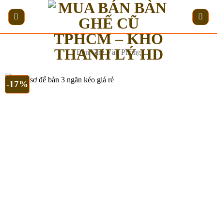
Bỏ
qua
nội
dung
Bàn Ghế Văn Phòng
-17%