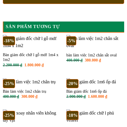
SẢN PHẨM TƯƠNG TỰ
-18%
-5%
Bàn giám đốc chữ l gỗ mdf 1m4 x
bàn làm việc 1m2 chân sắt oval
1m2
Giá
Giá
400.000
₫
380.000
₫
gốc
hiện
Giá
Giá
2.200.000
₫
1.800.000
₫
là:
tại
gốc
hiện
400.000 ₫.
là:
là:
tại
380.000 ₫.
2.200.000 ₫.
là:
1.800.000 ₫.
-25%
-20%
Bàn làm việc 1m2 chân trụ
Bàn giám đốc 1m6 ốp đá
Giá
Giá
Giá
Giá
400.000
₫
300.000
₫
2.000.000
₫
1.600.000
₫
gốc
hiện
gốc
hiện
là:
tại
là:
tại
400.000 ₫.
là:
2.000.000 ₫.
là:
300.000 ₫.
1.600.000 ₫
-25%
-18%