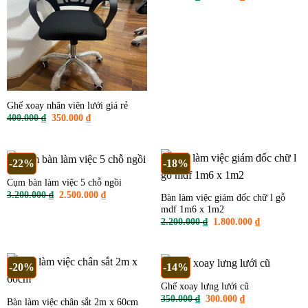
gốc
hiện
là:
tại
400.000 ₫.
là:
350.000 ₫.
Ghế xoay nhân viên lưới giá rẻ
Giá
Giá
400.000
₫
350.000
₫
gốc
hiện
là:
tại
400.000 ₫.
là:
350.000 ₫.
-22%
-18%
Cụm bàn làm việc 5 chỗ ngồi
Giá
Giá
3.200.000
₫
2.500.000
₫
Bàn làm việc giám đốc chữ l gỗ
gốc
hiện
mdf 1m6 x 1m2
là:
tại
3.200.000 ₫.
là:
Giá
Giá
2.200.000
₫
1.800.000
₫
2.500.000 ₫.
gốc
hiện
là:
tại
2.200.000 ₫.
là:
1.800.000 ₫
-20%
-14%
Ghế xoay lưng lưới cũ
Giá
Giá
350.000
₫
300.000
₫
Bàn làm việc chân sắt 2m x 60cm
gốc
hiện