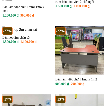
cụm bàn làm việc 2 chỗ ngồi
Giá
Giá
1.500.000
₫
1.000.000
₫
Bàn làm việc chữ l fami 1m4 x
gốc
hiện
1m2
là:
tại
1.500.000 ₫.
là:
Giá
Giá
1.200.000
₫
900.000
₫
1.000.000 ₫
gốc
hiện
là:
tại
1.200.000 ₫.
là:
900.000 ₫.
-27%
-22%
Bàn họp 2m chân sắt
Giá
Giá
1.500.000
₫
1.100.000
₫
gốc
hiện
là:
tại
1.500.000 ₫.
là:
1.100.000 ₫.
Bàn làm việc chữ l 1m2 x 1m2
Giá
Giá
900.000
₫
700.000
₫
gốc
hiện
là:
tại
900.000 ₫.
là:
700.000 ₫.
-17%
-13%