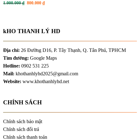
Giá
Giá
1.000.000
₫
800.000
₫
là:
tại
gốc
hiện
350.000 ₫.
là:
là:
tại
300.000 ₫.
1.000.000 ₫.
là:
800.000 ₫.
kHO THANH LÝ HD
Địa chỉ:
26 Đường D16, P. Tây Thạnh, Q. Tân Phú, TPHCM
Tìm đường:
Google Maps
Hotline:
0902 531 225
Mail:
khothanhlyhd2025@gmail.com
Website:
www.khothanhlyhd.net
CHÍNH SÁCH
Chính sách bảo mật
Chính sách đổi trả
Chính sách thanh toán