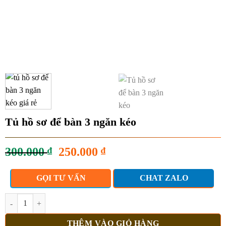
Tủ hồ sơ để bàn 3 ngăn kéo
Giá
Giá
300.000
₫
250.000
₫
gốc
hiện
là:
tại
GỌI TƯ VẤN
CHAT ZALO
300.000 ₫.
là:
250.000 ₫.
Tủ hồ sơ để bàn 3 ngăn kéo số lượng
THÊM VÀO GIỎ HÀNG