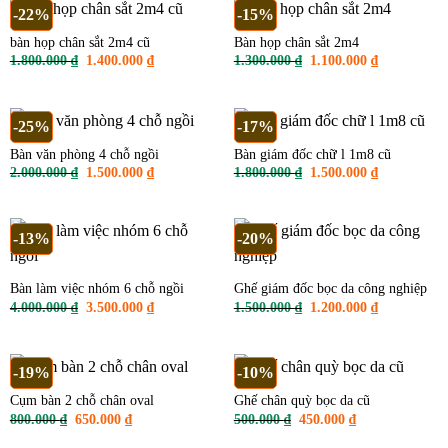
1.200.000 ₫.
-22%
-15%
bàn họp chân sắt 2m4 cũ
Bàn họp chân sắt 2m4
Giá
Giá
Giá
Giá
1.800.000
₫
1.400.000
₫
1.300.000
₫
1.100.000
₫
gốc
hiện
gốc
hiện
là:
tại
là:
tại
1.800.000 ₫.
là:
1.300.000 ₫.
là:
1.400.000 ₫.
1.100.000 ₫
-25%
-17%
Bàn văn phòng 4 chỗ ngồi
Bàn giám đốc chữ l 1m8 cũ
Giá
Giá
Giá
Giá
2.000.000
₫
1.500.000
₫
1.800.000
₫
1.500.000
₫
gốc
hiện
gốc
hiện
là:
tại
là:
tại
2.000.000 ₫.
là:
1.800.000 ₫.
là:
1.500.000 ₫.
1.500.000 ₫
-13%
-20%
Bàn làm việc nhóm 6 chỗ ngồi
Ghế giám đốc bọc da công nghiệp
Giá
Giá
Giá
Giá
4.000.000
₫
3.500.000
₫
1.500.000
₫
1.200.000
₫
gốc
hiện
gốc
hiện
là:
tại
là:
tại
4.000.000 ₫.
là:
1.500.000 ₫.
là:
3.500.000 ₫.
1.200.000 ₫
-19%
-10%
Cụm bàn 2 chỗ chân oval
Ghế chân quỳ bọc da cũ
Giá
Giá
Giá
Giá
800.000
₫
650.000
₫
500.000
₫
450.000
₫
gốc
hiện
gốc
hiện
là:
tại
là:
tại