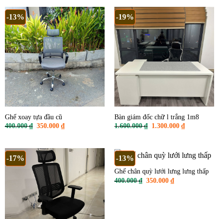
1.200.000 ₫.
là:
900.000 ₫.
-13%
-19%
Ghế xoay tựa đầu cũ
Bàn giám đốc chữ l trắng 1m8
Giá
Giá
Giá
Giá
400.000
₫
350.000
₫
1.600.000
₫
1.300.000
₫
gốc
hiện
gốc
hiện
là:
tại
là:
tại
400.000 ₫.
là:
1.600.000 ₫.
là:
350.000 ₫.
1.300.000 ₫
-17%
-13%
Ghế chân quỳ lưới lưng lưng thấp
Giá
Giá
400.000
₫
350.000
₫
gốc
hiện
là:
tại
400.000 ₫.
là:
350.000 ₫.