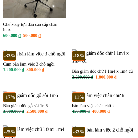
Ghế xoay tựa đầu cao cấp chân
inox
Giá
Giá
600.000
₫
500.000
₫
gốc
hiện
là:
tại
600.000 ₫.
là:
500.000 ₫.
-33%
-18%
Cụm bàn làm việc 3 chỗ ngồi
Giá
Giá
1.200.000
₫
800.000
₫
Bàn giám đốc chữ l 1m4 x 1m4 cũ
gốc
hiện
Giá
Giá
2.200.000
₫
1.800.000
₫
là:
tại
gốc
hiện
1.200.000 ₫.
là:
là:
tại
800.000 ₫.
2.200.000 ₫.
là:
1.800.000 ₫
-17%
-11%
Bàn giám đốc gỗ sồi 1m6
bàn làm việc chân chữ k
Giá
Giá
Giá
Giá
3.000.000
₫
2.500.000
₫
450.000
₫
400.000
₫
gốc
hiện
gốc
hiện
là:
tại
là:
tại
3.000.000 ₫.
là:
450.000 ₫.
là:
2.500.000 ₫.
400.000 ₫.
-25%
-33%