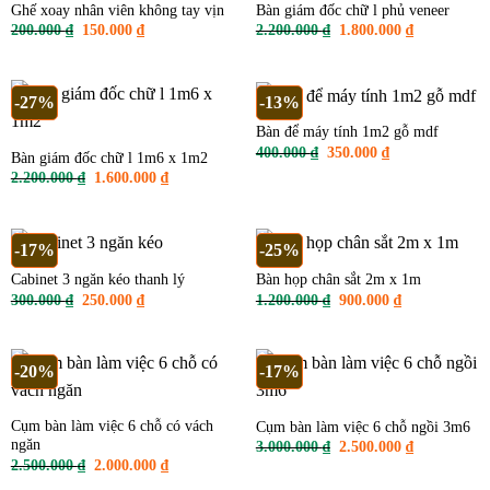
Ghế xoay nhân viên không tay vịn
Bàn giám đốc chữ l phủ veneer
Giá
Giá
Giá
Giá
200.000
₫
150.000
₫
2.200.000
₫
1.800.000
₫
gốc
hiện
gốc
hiện
là:
tại
là:
tại
200.000 ₫.
là:
2.200.000 ₫.
là:
150.000 ₫.
1.800.000 ₫
-27%
-13%
Bàn để máy tính 1m2 gỗ mdf
Giá
Giá
400.000
₫
350.000
₫
Bàn giám đốc chữ l 1m6 x 1m2
gốc
hiện
Giá
Giá
2.200.000
₫
1.600.000
₫
là:
tại
gốc
hiện
400.000 ₫.
là:
là:
tại
350.000 ₫.
2.200.000 ₫.
là:
1.600.000 ₫.
-17%
-25%
Cabinet 3 ngăn kéo thanh lý
Bàn họp chân sắt 2m x 1m
Giá
Giá
Giá
Giá
300.000
₫
250.000
₫
1.200.000
₫
900.000
₫
gốc
hiện
gốc
hiện
là:
tại
là:
tại
300.000 ₫.
là:
1.200.000 ₫.
là:
250.000 ₫.
900.000 ₫.
-20%
-17%
Cụm bàn làm việc 6 chỗ có vách
Cụm bàn làm việc 6 chỗ ngồi 3m6
ngăn
Giá
Giá
3.000.000
₫
2.500.000
₫
gốc
hiện
Giá
Giá
2.500.000
₫
2.000.000
₫
là:
tại
gốc
hiện
3.000.000 ₫.
là: