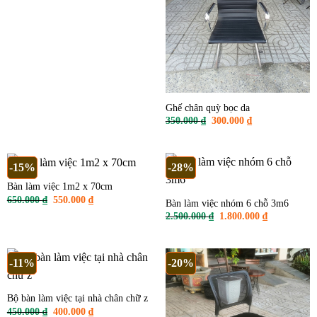
gốc
hiện
là:
tại
350.000 ₫.
là:
300.000 ₫.
Ghế chân quỳ bọc da
Giá
Giá
350.000
₫
300.000
₫
gốc
hiện
là:
tại
350.000 ₫.
là:
300.000 ₫.
-15%
-28%
Bàn làm việc 1m2 x 70cm
Giá
Giá
650.000
₫
550.000
₫
Bàn làm việc nhóm 6 chỗ 3m6
gốc
hiện
Giá
Giá
2.500.000
₫
1.800.000
₫
là:
tại
gốc
hiện
650.000 ₫.
là:
là:
tại
550.000 ₫.
2.500.000 ₫.
là:
1.800.000 ₫
-11%
-20%
Bộ bàn làm việc tại nhà chân chữ z
Giá
Giá
450.000
₫
400.000
₫