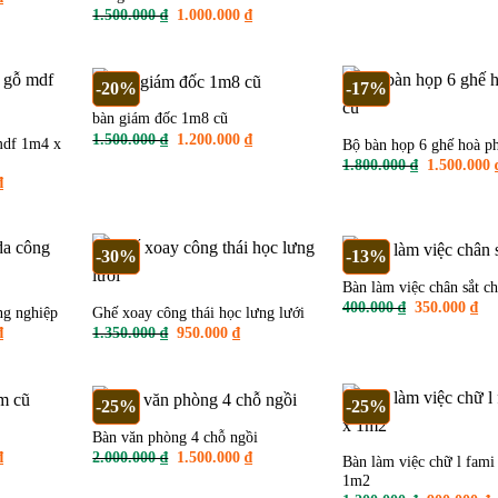
hiện
1.600.000 
Giá
Giá
1.500.000
₫
1.000.000
₫
tại
gốc
hiện
.
là:
là:
tại
1.800.000 ₫.
1.500.000 ₫.
là:
1.000.000 ₫.
-20%
-17%
bàn giám đốc 1m8 cũ
Giá
Giá
1.500.000
₫
1.200.000
₫
mdf 1m4 x
Bộ bàn họp 6 ghế hoà ph
gốc
hiện
Giá
1.800.000
₫
1.500.000
là:
tại
gốc
1.500.000 ₫.
là:
Giá
₫
là:
1.200.000 ₫.
hiện
1.800.000 
tại
.
là:
1.800.000 ₫.
-30%
-13%
Bàn làm việc chân sắt c
Giá
Gi
400.000
₫
350.000
₫
ng nghiệp
Ghế xoay công thái học lưng lưới
gốc
hiệ
Giá
Giá
Giá
₫
1.350.000
₫
950.000
₫
là:
tại
hiện
gốc
hiện
400.000 ₫.
là:
tại
là:
tại
350
.
là:
1.350.000 ₫.
là:
1.200.000 ₫.
950.000 ₫.
-25%
-25%
Bàn văn phòng 4 chỗ ngồi
Giá
Giá
Giá
₫
2.000.000
₫
1.500.000
₫
Bàn làm việc chữ l fam
hiện
gốc
hiện
1m2
tại
là:
tại