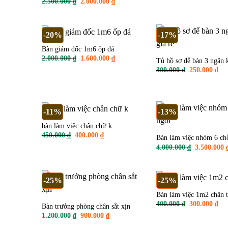
1.500.000 ₫
Giá
Giá
2.500.000
₫
2.000.000
₫
gốc
hiện
là:
tại
2.500.000 ₫.
là:
2.000.000 ₫.
-20%
-17%
Bàn giám đốc 1m6 ốp đá
Giá
Giá
2.000.000
₫
1.600.000
₫
Tủ hồ sơ để bàn 3 ngăn 
gốc
hiện
Giá
Giá
300.000
₫
250.000
₫
là:
tại
gốc
hiệ
2.000.000 ₫.
là:
là:
tại
1.600.000 ₫.
300.000 ₫.
là:
250
-11%
-13%
bàn làm việc chân chữ k
Giá
Giá
450.000
₫
400.000
₫
Bàn làm việc nhóm 6 ch
gốc
hiện
Giá
4.000.000
₫
3.500.000
là:
tại
gốc
450.000 ₫.
là:
là:
400.000 ₫.
4.000.000 ₫
-25%
-25%
Bàn làm việc 1m2 chân t
Giá
Giá
400.000
₫
300.000
₫
Bàn trưởng phòng chân sắt xịn
gốc
hiệ
Giá
Giá
1.200.000
₫
900.000
₫
là:
tại
gốc
hiện
400.000 ₫.
là: