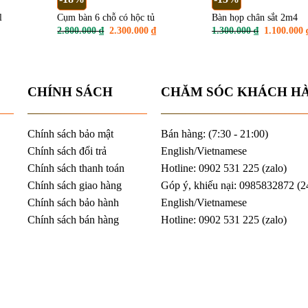
l
Cụm bàn 6 chỗ có hộc tủ
Bàn họp chân sắt 2m4
Giá
Giá
Giá
2.800.000
₫
2.300.000
₫
1.300.000
₫
1.100.000
n
gốc
hiện
gốc
là:
tại
là:
2.800.000 ₫.
là:
1.300.000 
.000 ₫.
2.300.000 ₫.
CHÍNH SÁCH
CHĂM SÓC KHÁCH H
Chính sách bảo mật
Bán hàng: (7:30 - 21:00)
Chính sách đổi trả
English/Vietnamese
Chính sách thanh toán
Hotline: 0902 531 225 (
zalo
)
Chính sách giao hàng
Góp ý, khiếu nại: 0985832872 (2
Chính sách bảo hành
English/Vietnamese
Chính sách bán hàng
Hotline: 0902 531 225 (
zalo
)