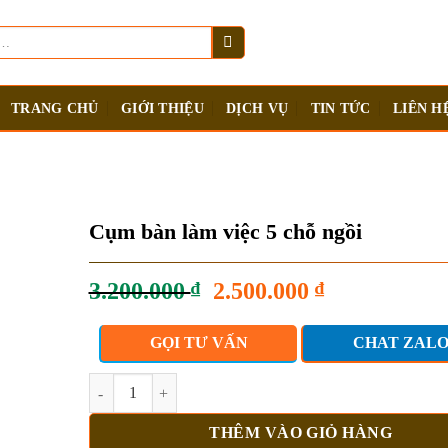
TRANG CHỦ
GIỚI THIỆU
DỊCH VỤ
TIN TỨC
LIÊN H
Cụm bàn làm việc 5 chỗ ngồi
Giá
Giá
3.200.000
₫
2.500.000
₫
gốc
hiện
là:
tại
GỌI TƯ VẤN
CHAT ZAL
3.200.000 ₫.
là:
2.500.000 ₫.
Cụm bàn làm việc 5 chỗ ngồi số lượng
THÊM VÀO GIỎ HÀNG