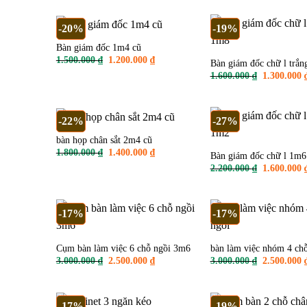
là:
tại
300
1.200.000 ₫.
là:
900.000 ₫.
-20%
-19%
Bàn giám đốc 1m4 cũ
Giá
Giá
1.500.000
₫
1.200.000
₫
Bàn giám đốc chữ l trắ
gốc
hiện
Giá
1.600.000
₫
1.300.000
là:
tại
gốc
1.500.000 ₫.
là:
là:
1.200.000 ₫.
1.600.000 ₫
-22%
-27%
bàn họp chân sắt 2m4 cũ
Giá
Giá
1.800.000
₫
1.400.000
₫
Bàn giám đốc chữ l 1m6
gốc
hiện
Giá
2.200.000
₫
1.600.000
là:
tại
gốc
1.800.000 ₫.
là:
là:
1.400.000 ₫.
2.200.000 ₫
-17%
-17%
Cụm bàn làm việc 6 chỗ ngồi 3m6
bàn làm việc nhóm 4 chỗ
Giá
Giá
Giá
3.000.000
₫
2.500.000
₫
3.000.000
₫
2.500.000
gốc
hiện
gốc
là:
tại
là:
3.000.000 ₫.
là:
3.000.000 ₫
2.500.000 ₫.
-17%
-19%