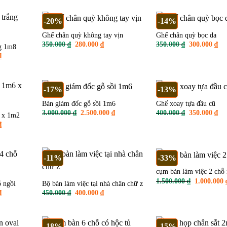
là:
tại
.000 ₫.
400.000 ₫.
là:
350.000 ₫.
-20%
-14%
Ghế chân quỳ không tay vịn
Ghế chân quỳ bọc da
Giá
Giá
Giá
Gi
350.000
₫
280.000
₫
350.000
₫
300.000
₫
ng 1m8
gốc
hiện
gốc
hiệ
Giá
₫
là:
tại
là:
tại
hiện
350.000 ₫.
là:
350.000 ₫.
là:
tại
280.000 ₫.
300
.
là:
1.300.000 ₫.
-17%
-13%
Bàn giám đốc gỗ sồi 1m6
Ghế xoay tựa đầu cũ
Giá
Giá
Giá
Gi
3.000.000
₫
2.500.000
₫
400.000
₫
350.000
₫
 x 1m2
gốc
hiện
gốc
hiệ
Giá
₫
là:
tại
là:
tại
hiện
3.000.000 ₫.
là:
400.000 ₫.
là:
tại
2.500.000 ₫.
350
.
là:
1.600.000 ₫.
-11%
-33%
cụm bàn làm việc 2 chỗ 
Giá
1.500.000
₫
1.000.000
 ngồi
Bộ bàn làm việc tại nhà chân chữ z
gốc
Giá
Giá
Giá
₫
450.000
₫
400.000
₫
là:
hiện
gốc
hiện
1.500.000 
tại
là:
tại
.
là:
450.000 ₫.
là:
2.500.000 ₫.
400.000 ₫.
-18%
-15%