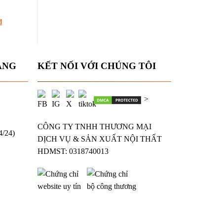
Giá
₫
hiện
tại
₫.
là:
1.100.000 ₫.
ÀNG
KẾT NỐI VỚI CHÚNG TÔI
>
CÔNG TY TNHH THƯƠNG MẠI
4/24)
DỊCH VỤ & SẢN XUẤT NỘI THẤT
HDMST: 0318740013