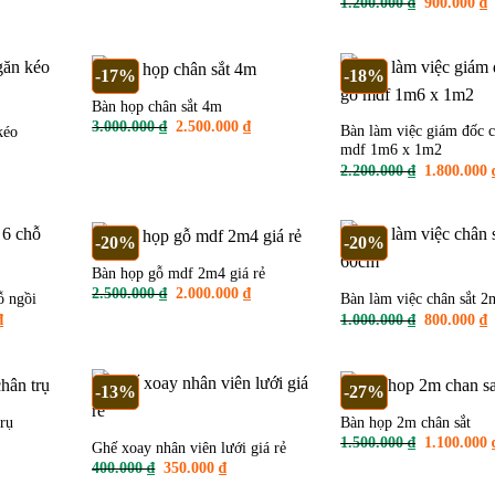
.
là:
2.000.000 ₫.
là:
Giá
G
1.200.000
₫
900.000
₫
1.200.000 ₫.
1.500.000 ₫.
gốc
h
là:
t
1.200.000 
l
9
-17%
-18%
Bàn họp chân sắt 4m
Giá
Giá
3.000.000
₫
2.500.000
₫
Bàn làm việc giám đốc c
kéo
gốc
hiện
mdf 1m6 x 1m2
là:
tại
n
3.000.000 ₫.
là:
Giá
2.200.000
₫
1.800.000
2.500.000 ₫.
gốc
là:
.000 ₫.
2.200.000 
-20%
-20%
Bàn họp gỗ mdf 2m4 giá rẻ
Giá
Giá
2.500.000
₫
2.000.000
₫
ỗ ngồi
Bàn làm việc chân sắt 
gốc
hiện
Giá
Giá
G
₫
1.000.000
₫
800.000
₫
là:
tại
hiện
gốc
h
2.500.000 ₫.
là:
tại
là:
t
2.000.000 ₫.
.
là:
1.000.000 
l
3.500.000 ₫.
8
-13%
-27%
rụ
Bàn họp 2m chân sắt
Giá
1.500.000
₫
1.100.000
Ghế xoay nhân viên lưới giá rẻ
n
gốc
Giá
Giá
400.000
₫
350.000
₫
là:
gốc
hiện
1.500.000 