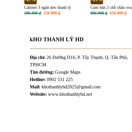
Cabinet 3 ngăn kéo thanh lý
Cụm bàn 2 chỗ chân ova
Giá
Giá
Giá
Giá
300.000
₫
250.000
₫
800.000
₫
650.000
₫
gốc
hiện
gốc
hiệ
là:
tại
là:
tại
300.000 ₫.
là:
800.000 ₫.
là:
250.000 ₫.
650
kHO THANH LÝ HD
Địa chỉ:
26 Đường D16, P. Tây Thạnh, Q. Tân Phú,
TPHCM
Tìm đường:
Google Maps
Hotline:
0902 531 225
Mail:
khothanhlyhd2025@gmail.com
Website:
www.khothanhlyhd.net