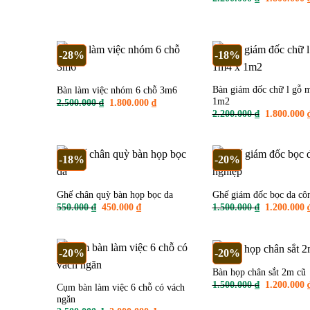
gốc
là:
2.200.000 ₫
-28%
-18%
Bàn giám đốc chữ l gỗ 
Bàn làm việc nhóm 6 chỗ 3m6
1m2
Giá
Giá
2.500.000
₫
1.800.000
₫
gốc
hiện
Giá
2.200.000
₫
1.800.000
là:
tại
gốc
2.500.000 ₫.
là:
là:
1.800.000 ₫.
2.200.000 ₫
-18%
-20%
Ghế chân quỳ bàn họp bọc da
Ghế giám đốc bọc da cô
Giá
Giá
Giá
550.000
₫
450.000
₫
1.500.000
₫
1.200.000
gốc
hiện
gốc
là:
tại
là:
550.000 ₫.
là:
1.500.000 ₫
450.000 ₫.
-20%
-20%
Bàn họp chân sắt 2m cũ
Giá
1.500.000
₫
1.200.000
Cụm bàn làm việc 6 chỗ có vách
gốc
ngăn
là: