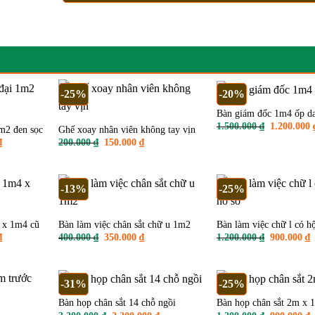
-25%
-20%
Bàn giám đốc 1m4 ốp d
Giá
1.500.000
₫
1.200.000
m2 đen sọc
Ghế xoay nhân viên không tay vịn
gốc
Giá
Giá
Giá
₫
200.000
₫
150.000
₫
là:
hiện
gốc
hiện
1.500.000 
tại
là:
tại
.
là:
200.000 ₫.
là:
1.200.000 ₫.
150.000 ₫.
-13%
-25%
 x 1m4 cũ
Bàn làm việc chân sắt chữ u 1m2
Bàn làm việc chữ l có hộ
Giá
Giá
Giá
Giá
G
₫
400.000
₫
350.000
₫
1.200.000
₫
900.000
₫
hiện
gốc
hiện
gốc
h
tại
là:
tại
là:
t
.
là:
400.000 ₫.
là:
1.200.000 
l
1.800.000 ₫.
350.000 ₫.
9
-31%
-25%
Bàn họp chân sắt 14 chỗ ngồi
Bàn họp chân sắt 2m x 