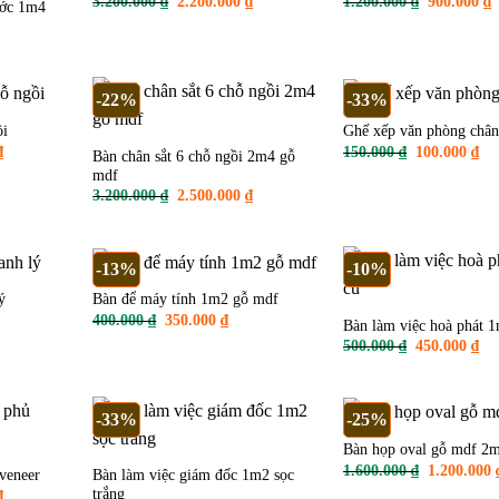
Giá
Giá
Giá
G
3.200.000
₫
2.200.000
₫
1.200.000
₫
900.000
₫
ước 1m4
gốc
hiện
gốc
h
là:
tại
là:
t
n
3.200.000 ₫.
là:
1.200.000 
l
2.200.000 ₫.
9
.000 ₫.
-22%
-33%
ồi
Ghế xếp văn phòng chân
Giá
Giá
Gi
₫
150.000
₫
100.000
₫
Bàn chân sắt 6 chỗ ngồi 2m4 gỗ
hiện
gốc
hiệ
mdf
tại
là:
tại
.
là:
150.000 ₫.
là:
Giá
Giá
3.200.000
₫
2.500.000
₫
1.300.000 ₫.
100
gốc
hiện
là:
tại
3.200.000 ₫.
là:
2.500.000 ₫.
-13%
-10%
ý
Bàn để máy tính 1m2 gỗ mdf
Giá
Giá
400.000
₫
350.000
₫
Bàn làm việc hoà phát 
n
gốc
hiện
Giá
Gi
500.000
₫
450.000
₫
là:
tại
gốc
hiệ
400.000 ₫.
là:
là:
tại
.000 ₫.
350.000 ₫.
500.000 ₫.
là:
450
-33%
-25%
Bàn họp oval gỗ mdf 2
Giá
1.600.000
₫
1.200.000
Bàn làm việc giám đốc 1m2 sọc
veneer
gốc
trắng
Giá
₫
là: