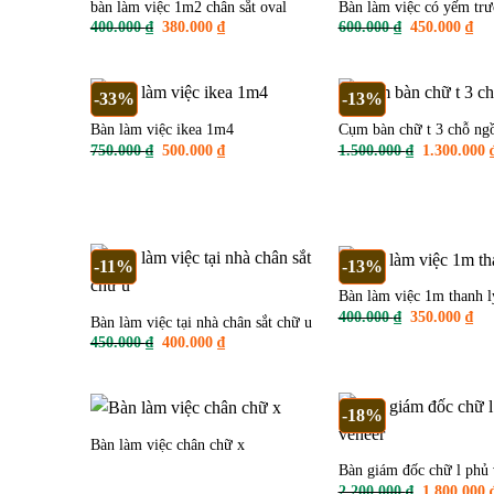
bàn làm việc 1m2 chân sắt oval
Bàn làm việc có yếm tr
Giá
Giá
Giá
Giá
400.000
₫
380.000
₫
600.000
₫
450.000
₫
gốc
hiện
gốc
hiệ
là:
tại
là:
tại
400.000 ₫.
là:
600.000 ₫.
là:
380.000 ₫.
450
-33%
-13%
Bàn làm việc ikea 1m4
Cụm bàn chữ t 3 chỗ ng
Giá
Giá
Giá
750.000
₫
500.000
₫
1.500.000
₫
1.300.000
gốc
hiện
gốc
là:
tại
là:
750.000 ₫.
là:
1.500.000 ₫
500.000 ₫.
-11%
-13%
Bàn làm việc 1m thanh l
Giá
Giá
400.000
₫
350.000
₫
Bàn làm việc tại nhà chân sắt chữ u
gốc
hiệ
Giá
Giá
450.000
₫
400.000
₫
là:
tại
gốc
hiện
400.000 ₫.
là:
là:
tại
350
450.000 ₫.
là:
400.000 ₫.
-18%
Bàn làm việc chân chữ x
Bàn giám đốc chữ l phủ 
Giá
2.200.000
₫
1.800.000