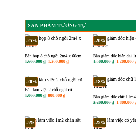
SẢN PHẨM TƯƠNG TỰ
-25%
-20%
Bàn họp 8 chỗ ngồi 2m4 x 60cm
Bàn giám đốc hiện đại 1
Giá
Giá
Giá
1.600.000
₫
1.200.000
₫
1.500.000
₫
1.200.000
gốc
hiện
gốc
là:
tại
là:
1.600.000 ₫.
là:
1.500.000 ₫
1.200.000 ₫.
-20%
-18%
Bàn làm việc 2 chỗ ngồi cũ
Giá
Giá
1.000.000
₫
800.000
₫
Bàn giám đốc chữ l 1m4
gốc
hiện
Giá
2.200.000
₫
1.800.000
là:
tại
gốc
1.000.000 ₫.
là:
là:
800.000 ₫.
2.200.000 ₫
-5%
-25%