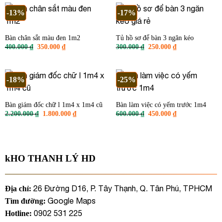
1.200.000 ₫.
250.000 ₫.
-13%
-17%
Bàn chân sắt màu đen 1m2
Tủ hồ sơ để bàn 3 ngăn kéo
Giá
Giá
Giá
Giá
400.000
₫
350.000
₫
300.000
₫
250.000
₫
gốc
hiện
gốc
hiện
là:
tại
là:
tại
400.000 ₫.
là:
300.000 ₫.
là:
350.000 ₫.
250.000 ₫.
-18%
-25%
Bàn giám đốc chữ l 1m4 x 1m4 cũ
Bàn làm việc có yếm trước 1m4
Giá
Giá
Giá
Giá
2.200.000
₫
1.800.000
₫
600.000
₫
450.000
₫
gốc
hiện
gốc
hiện
là:
tại
là:
tại
2.200.000 ₫.
là:
600.000 ₫.
là:
1.800.000 ₫.
450.000 ₫.
kHO THANH LÝ HD
26 Đường D16, P. Tây Thạnh, Q. Tân Phú, TPHCM
Địa chỉ:
Google Maps
Tìm đường:
0902 531 225
Hotline: