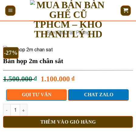
Bỏ
qua
nội
dung
Bàn Ghế Văn Phòng
-27%
Bàn họp 2m chân sắt
Giá
Giá
1.500.000
₫
1.100.000
₫
gốc
hiện
là:
tại
GỌI TƯ VẤN
CHAT ZALO
1.500.000 ₫.
là:
1.100.000 ₫.
Bàn họp 2m chân sắt số lượng
THÊM VÀO GIỎ HÀNG