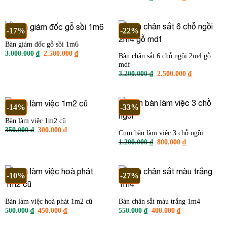
gốc
hiện
400.000 ₫.
là:
là:
tại
300.000 ₫.
1.000.000 ₫.
là:
800.000 ₫.
-17%
-22%
Bàn giám đốc gỗ sồi 1m6
Giá
Giá
3.000.000
₫
2.500.000
₫
Bàn chân sắt 6 chỗ ngồi 2m4 gỗ
gốc
hiện
mdf
là:
tại
3.000.000 ₫.
là:
Giá
Giá
3.200.000
₫
2.500.000
₫
2.500.000 ₫.
gốc
hiện
là:
tại
3.200.000 ₫.
là:
2.500.000 ₫
-14%
-33%
Bàn làm việc 1m2 cũ
Giá
Giá
350.000
₫
300.000
₫
Cụm bàn làm việc 3 chỗ ngồi
gốc
hiện
Giá
Giá
1.200.000
₫
800.000
₫
là:
tại
gốc
hiện
350.000 ₫.
là:
là:
tại
300.000 ₫.
1.200.000 ₫.
là:
800.000 ₫.
-10%
-27%
Bàn làm việc hoà phát 1m2 cũ
Bàn chân sắt màu trắng 1m4
Giá
Giá
Giá
Giá
500.000
₫
450.000
₫
550.000
₫
400.000
₫
gốc
hiện
gốc
hiện
là:
tại
là:
tại