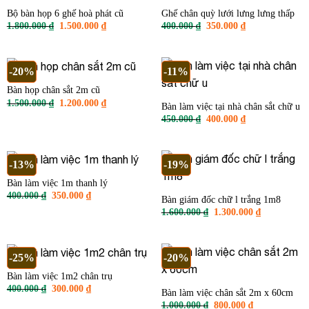
Bộ bàn họp 6 ghế hoà phát cũ
Ghế chân quỳ lưới lưng lưng thấp
Giá
Giá
Giá
Giá
1.800.000
₫
1.500.000
₫
400.000
₫
350.000
₫
gốc
hiện
gốc
hiện
là:
tại
là:
tại
1.800.000 ₫.
là:
400.000 ₫.
là:
1.500.000 ₫.
350.000 ₫.
-20%
-11%
Bàn họp chân sắt 2m cũ
Giá
Giá
1.500.000
₫
1.200.000
₫
Bàn làm việc tại nhà chân sắt chữ u
gốc
hiện
Giá
Giá
450.000
₫
400.000
₫
là:
tại
gốc
hiện
1.500.000 ₫.
là:
là:
tại
1.200.000 ₫.
450.000 ₫.
là:
400.000 ₫.
-13%
-19%
Bàn làm việc 1m thanh lý
Giá
Giá
400.000
₫
350.000
₫
Bàn giám đốc chữ l trắng 1m8
gốc
hiện
Giá
Giá
1.600.000
₫
1.300.000
₫
là:
tại
gốc
hiện
400.000 ₫.
là:
là:
tại
350.000 ₫.
1.600.000 ₫.
là:
1.300.000 ₫
-25%
-20%
Bàn làm việc 1m2 chân trụ
Giá
Giá
400.000
₫
300.000
₫
Bàn làm việc chân sắt 2m x 60cm
gốc
hiện
Giá
Giá
1.000.000
₫
800.000
₫
là:
tại