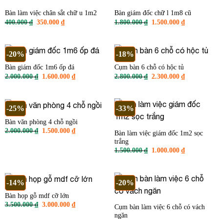
Bàn làm việc chân sắt chữ u 1m2
Bàn giám đốc chữ l 1m8 cũ
Giá
Giá
Giá
Giá
400.000
₫
350.000
₫
1.800.000
₫
1.500.000
₫
gốc
hiện
gốc
hiện
là:
tại
là:
tại
400.000 ₫.
là:
1.800.000 ₫.
là:
350.000 ₫.
1.500.000 ₫
-20%
-18%
Bàn giám đốc 1m6 ốp đá
Cụm bàn 6 chỗ có hộc tủ
Giá
Giá
Giá
Giá
2.000.000
₫
1.600.000
₫
2.800.000
₫
2.300.000
₫
gốc
hiện
gốc
hiện
là:
tại
là:
tại
2.000.000 ₫.
là:
2.800.000 ₫.
là:
1.600.000 ₫.
2.300.000 ₫
-25%
-33%
Bàn văn phòng 4 chỗ ngồi
Giá
Giá
2.000.000
₫
1.500.000
₫
Bàn làm việc giám đốc 1m2 sọc
gốc
hiện
trắng
là:
tại
2.000.000 ₫.
là:
Giá
Giá
1.500.000
₫
1.000.000
₫
1.500.000 ₫.
gốc
hiện
là:
tại
1.500.000 ₫.
là:
1.000.000 ₫
-14%
-20%
Bàn họp gỗ mdf cỡ lớn
Giá
Giá
3.500.000
₫
3.000.000
₫
Cụm bàn làm việc 6 chỗ có vách
gốc
hiện
ngăn
là:
tại