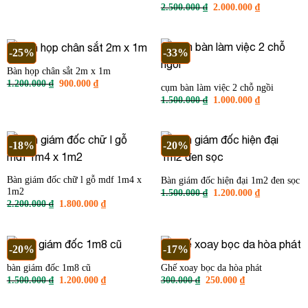
3.500.000 ₫.
là:
Giá
Giá
2.500.000
₫
2.000.000
₫
3.000.000 ₫.
gốc
hiện
là:
tại
2.500.000 ₫.
là:
2.000.000 ₫
-25%
-33%
Bàn họp chân sắt 2m x 1m
Giá
Giá
1.200.000
₫
900.000
₫
cụm bàn làm việc 2 chỗ ngồi
gốc
hiện
Giá
Giá
1.500.000
₫
1.000.000
₫
là:
tại
gốc
hiện
1.200.000 ₫.
là:
là:
tại
900.000 ₫.
1.500.000 ₫.
là:
1.000.000 ₫
-18%
-20%
Bàn giám đốc chữ l gỗ mdf 1m4 x
Bàn giám đốc hiện đại 1m2 đen sọc
1m2
Giá
Giá
1.500.000
₫
1.200.000
₫
gốc
hiện
Giá
Giá
2.200.000
₫
1.800.000
₫
là:
tại
gốc
hiện
1.500.000 ₫.
là:
là:
tại
1.200.000 ₫
2.200.000 ₫.
là:
1.800.000 ₫.
-20%
-17%
bàn giám đốc 1m8 cũ
Ghế xoay bọc da hòa phát
Giá
Giá
Giá
Giá
1.500.000
₫
1.200.000
₫
300.000
₫
250.000
₫
gốc
hiện
gốc
hiện
là:
tại
là:
tại
1.500.000 ₫.
là:
300.000 ₫.
là: