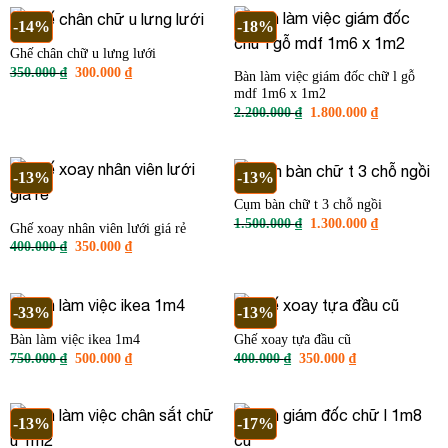
350.000 ₫.
380.000 ₫.
-14%
-18%
Ghế chân chữ u lưng lưới
Giá
Giá
350.000
₫
300.000
₫
Bàn làm việc giám đốc chữ l gỗ
gốc
hiện
mdf 1m6 x 1m2
là:
tại
350.000 ₫.
là:
Giá
Giá
2.200.000
₫
1.800.000
₫
300.000 ₫.
gốc
hiện
là:
tại
2.200.000 ₫.
là:
1.800.000 ₫
-13%
-13%
Cụm bàn chữ t 3 chỗ ngồi
Giá
Giá
1.500.000
₫
1.300.000
₫
Ghế xoay nhân viên lưới giá rẻ
gốc
hiện
Giá
Giá
400.000
₫
350.000
₫
là:
tại
gốc
hiện
1.500.000 ₫.
là:
là:
tại
1.300.000 ₫
400.000 ₫.
là:
350.000 ₫.
-33%
-13%
Bàn làm việc ikea 1m4
Ghế xoay tựa đầu cũ
Giá
Giá
Giá
Giá
750.000
₫
500.000
₫
400.000
₫
350.000
₫
gốc
hiện
gốc
hiện
là:
tại
là:
tại
750.000 ₫.
là:
400.000 ₫.
là:
500.000 ₫.
350.000 ₫.
-13%
-17%