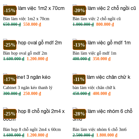
500.000 ₫.
là:
550.000 ₫.
là:
450.000 ₫.
400.000 ₫.
-15%
-20%
Bàn làm việc 1m2 x 70cm
Bàn làm việc 2 chỗ ngồi cũ
Giá
Giá
Giá
Giá
650.000
₫
550.000
₫
1.000.000
₫
800.000
₫
gốc
hiện
gốc
hiện
là:
tại
là:
tại
650.000 ₫.
là:
1.000.000 ₫.
là:
550.000 ₫.
800.000 ₫.
-25%
-13%
Bàn họp oval gỗ mdf 2m
Bàn làm việc gỗ mdf 1m
Giá
Giá
Giá
Giá
1.600.000
₫
1.200.000
₫
400.000
₫
350.000
₫
gốc
hiện
gốc
hiện
là:
tại
là:
tại
1.600.000 ₫.
là:
400.000 ₫.
là:
1.200.000 ₫.
350.000 ₫.
-17%
-11%
Cabinet 3 ngăn kéo thanh lý
bàn làm việc chân chữ k
Giá
Giá
Giá
Giá
300.000
₫
250.000
₫
450.000
₫
400.000
₫
gốc
hiện
gốc
hiện
là:
tại
là:
tại
300.000 ₫.
là:
450.000 ₫.
là:
250.000 ₫.
400.000 ₫.
-25%
-28%
Bàn họp 8 chỗ ngồi 2m4 x 60cm
Bàn làm việc nhóm 6 chỗ 3m6
Giá
Giá
Giá
Giá
1.600.000
₫
1.200.000
₫
2.500.000
₫
1.800.000
₫
gốc
hiện
gốc
hiện