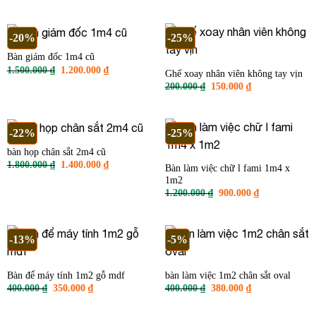
là:
tại
là:
tại
1.600.000 ₫.
là:
2.500.000 ₫.
là:
1.200.000 ₫.
1.800.000 ₫
-20%
-25%
Bàn giám đốc 1m4 cũ
Giá
Giá
1.500.000
₫
1.200.000
₫
Ghế xoay nhân viên không tay vịn
gốc
hiện
Giá
Giá
200.000
₫
150.000
₫
là:
tại
gốc
hiện
1.500.000 ₫.
là:
là:
tại
1.200.000 ₫.
200.000 ₫.
là:
150.000 ₫.
-22%
-25%
bàn họp chân sắt 2m4 cũ
Giá
Giá
1.800.000
₫
1.400.000
₫
Bàn làm việc chữ l fami 1m4 x
gốc
hiện
1m2
là:
tại
1.800.000 ₫.
là:
Giá
Giá
1.200.000
₫
900.000
₫
1.400.000 ₫.
gốc
hiện
là:
tại
1.200.000 ₫.
là:
900.000 ₫.
-13%
-5%
Bàn để máy tính 1m2 gỗ mdf
bàn làm việc 1m2 chân sắt oval
Giá
Giá
Giá
Giá
400.000
₫
350.000
₫
400.000
₫
380.000
₫
gốc
hiện
gốc
hiện
là:
tại
là:
tại
400.000 ₫.
là:
400.000 ₫.
là: