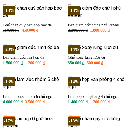
350.000 ₫.
là:
1.350.000 ₫.
là:
280.000 ₫.
950.000 ₫.
-18%
-18%
Ghế chân quỳ bàn họp bọc da
Bàn giám đốc chữ l phủ veneer
Giá
Giá
Giá
Giá
550.000
₫
450.000
₫
2.200.000
₫
1.800.000
₫
gốc
hiện
gốc
hiện
là:
tại
là:
tại
550.000 ₫.
là:
2.200.000 ₫.
là:
450.000 ₫.
1.800.000 ₫
-20%
-14%
Bàn giám đốc 1m4 ốp da
Ghế xoay lưng lưới cũ
Giá
Giá
Giá
Giá
1.500.000
₫
1.200.000
₫
350.000
₫
300.000
₫
gốc
hiện
gốc
hiện
là:
tại
là:
tại
1.500.000 ₫.
là:
350.000 ₫.
là:
1.200.000 ₫.
300.000 ₫.
-13%
-14%
Bàn làm việc nhóm 6 chỗ ngồi
Bàn họp văn phòng 4 chỗ ngồi
Giá
Giá
Giá
Giá
4.000.000
₫
3.500.000
₫
1.400.000
₫
1.200.000
₫
gốc
hiện
gốc
hiện
là:
tại
là:
tại
4.000.000 ₫.
là:
1.400.000 ₫.
là:
3.500.000 ₫.
1.200.000 ₫
-17%
-13%