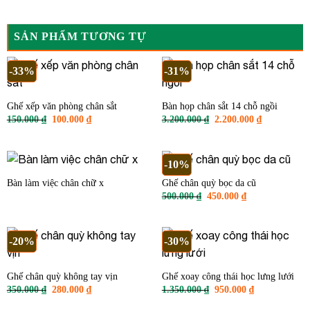
SẢN PHẨM TƯƠNG TỰ
-33%
-31%
Ghế xếp văn phòng chân sắt
Bàn họp chân sắt 14 chỗ ngồi
Giá
Giá
Giá
Giá
150.000
₫
100.000
₫
3.200.000
₫
2.200.000
₫
gốc
hiện
gốc
hiện
là:
tại
là:
tại
150.000 ₫.
là:
3.200.000 ₫.
là:
100.000 ₫.
2.200.000 ₫
-10%
Bàn làm việc chân chữ x
Ghế chân quỳ bọc da cũ
Giá
Giá
500.000
₫
450.000
₫
gốc
hiện
là:
tại
500.000 ₫.
là:
450.000 ₫.
-20%
-30%
Ghế chân quỳ không tay vịn
Ghế xoay công thái học lưng lưới
Giá
Giá
Giá
Giá
350.000
₫
280.000
₫
1.350.000
₫
950.000
₫
gốc
hiện
gốc
hiện
là:
tại
là:
tại