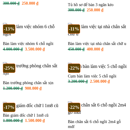
Giá
Giá
300.000
₫
250.000
₫
Tủ hồ sơ để bàn 3 ngăn kéo
gốc
hiện
Giá
Giá
300.000
₫
250.000
₫
là:
tại
gốc
hiện
300.000 ₫.
là:
là:
tại
250.000 ₫.
300.000 ₫.
là:
250.000 ₫.
-13%
-11%
Bàn làm việc nhóm 6 chỗ ngồi
Bàn làm việc tại nhà chân sắt chữ u
Giá
Giá
Giá
Giá
4.000.000
₫
3.500.000
₫
450.000
₫
400.000
₫
gốc
hiện
gốc
hiện
là:
tại
là:
tại
4.000.000 ₫.
là:
450.000 ₫.
là:
3.500.000 ₫.
400.000 ₫.
-25%
-22%
Cụm bàn làm việc 5 chỗ ngồi
Giá
Giá
3.200.000
₫
2.500.000
₫
Bàn trưởng phòng chân sắt xịn
gốc
hiện
Giá
Giá
1.200.000
₫
900.000
₫
là:
tại
gốc
hiện
3.200.000 ₫.
là:
là:
tại
2.500.000 ₫
1.200.000 ₫.
là:
900.000 ₫.
-17%
-22%
Bàn giám đốc chữ l 1m8 cũ
Giá
Giá
1.800.000
₫
1.500.000
₫
Bàn chân sắt 6 chỗ ngồi 2m4 gỗ
gốc
hiện
mdf
là:
tại