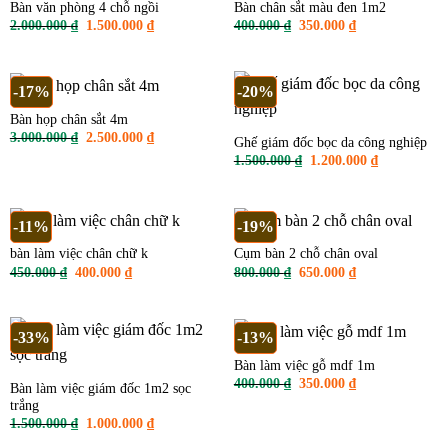
Bàn văn phòng 4 chỗ ngồi
Bàn chân sắt màu đen 1m2
Giá
Giá
Giá
Giá
2.000.000
₫
1.500.000
₫
400.000
₫
350.000
₫
gốc
hiện
gốc
hiện
là:
tại
là:
tại
2.000.000 ₫.
là:
400.000 ₫.
là:
1.500.000 ₫.
350.000 ₫.
-17%
-20%
Bàn họp chân sắt 4m
Giá
Giá
3.000.000
₫
2.500.000
₫
Ghế giám đốc bọc da công nghiệp
gốc
hiện
Giá
Giá
1.500.000
₫
1.200.000
₫
là:
tại
gốc
hiện
3.000.000 ₫.
là:
là:
tại
2.500.000 ₫.
1.500.000 ₫.
là:
1.200.000 ₫
-11%
-19%
bàn làm việc chân chữ k
Cụm bàn 2 chỗ chân oval
Giá
Giá
Giá
Giá
450.000
₫
400.000
₫
800.000
₫
650.000
₫
gốc
hiện
gốc
hiện
là:
tại
là:
tại
450.000 ₫.
là:
800.000 ₫.
là:
400.000 ₫.
650.000 ₫.
-33%
-13%
Bàn làm việc gỗ mdf 1m
Giá
Giá
400.000
₫
350.000
₫
Bàn làm việc giám đốc 1m2 sọc
gốc
hiện
trắng
là:
tại
400.000 ₫.
là:
Giá
Giá
1.500.000
₫
1.000.000
₫
350.000 ₫.
gốc
hiện