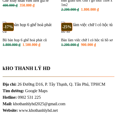
Bàn giám đốc chữ l gỗ mdf 1m4 x
Ghế xoay nhân viên lưới giá rẻ
1m2
Giá
Giá
400.000
₫
350.000
₫
gốc
hiện
Giá
Giá
2.200.000
₫
1.800.000
₫
là:
tại
gốc
hiện
400.000 ₫.
là:
là:
tại
350.000 ₫.
2.200.000 ₫.
là:
1.800.000 ₫
-17%
-25%
Bộ bàn họp 6 ghế hoà phát cũ
Bàn làm việc chữ l có hộc tủ hồ sơ
Giá
Giá
Giá
Giá
1.800.000
₫
1.500.000
₫
1.200.000
₫
900.000
₫
gốc
hiện
gốc
hiện
là:
tại
là:
tại
1.800.000 ₫.
là:
1.200.000 ₫.
là:
1.500.000 ₫.
900.000 ₫.
kHO THANH LÝ HD
Địa chỉ:
26 Đường D16, P. Tây Thạnh, Q. Tân Phú, TPHCM
Tìm đường:
Google Maps
Hotline:
0902 531 225
Mail:
khothanhlyhd2025@gmail.com
Website:
www.khothanhlyhd.net