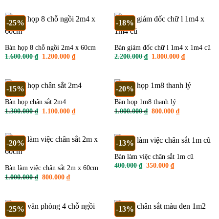
là:
tại
400.000 ₫.
900.000 ₫.
là:
700.000 ₫.
-25%
-18%
Bàn họp 8 chỗ ngồi 2m4 x 60cm
Bàn giám đốc chữ l 1m4 x 1m4 cũ
Giá
Giá
Giá
Giá
1.600.000
₫
1.200.000
₫
2.200.000
₫
1.800.000
₫
gốc
hiện
gốc
hiện
là:
tại
là:
tại
1.600.000 ₫.
là:
2.200.000 ₫.
là:
1.200.000 ₫.
1.800.000 ₫
-15%
-20%
Bàn họp chân sắt 2m4
Bàn họp 1m8 thanh lý
Giá
Giá
Giá
Giá
1.300.000
₫
1.100.000
₫
1.000.000
₫
800.000
₫
gốc
hiện
gốc
hiện
là:
tại
là:
tại
1.300.000 ₫.
là:
1.000.000 ₫.
là:
1.100.000 ₫.
800.000 ₫.
-20%
-13%
Bàn làm việc chân sắt 1m cũ
Giá
Giá
400.000
₫
350.000
₫
Bàn làm việc chân sắt 2m x 60cm
gốc
hiện
Giá
Giá
1.000.000
₫
800.000
₫
là:
tại
gốc
hiện
400.000 ₫.
là:
là:
tại
350.000 ₫.
1.000.000 ₫.
là:
800.000 ₫.
-25%
-13%