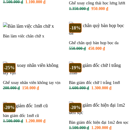
Giá
Giá
1.500.000
₫
1.100.000
₫
Ghế xoay công thái học lưng lưới
gốc
hiện
Giá
Giá
1.350.000
₫
950.000
₫
là:
tại
gốc
hiện
1.500.000 ₫.
là:
là:
tại
1.100.000 ₫.
1.350.000 ₫.
là:
950.000 ₫.
-18%
Bàn làm việc chân chữ x
Ghế chân quỳ bàn họp bọc da
Giá
Giá
550.000
₫
450.000
₫
gốc
hiện
là:
tại
550.000 ₫.
là:
450.000 ₫.
-25%
-19%
Ghế xoay nhân viên không tay vịn
Bàn giám đốc chữ l trắng 1m8
Giá
Giá
Giá
Giá
200.000
₫
150.000
₫
1.600.000
₫
1.300.000
₫
gốc
hiện
gốc
hiện
là:
tại
là:
tại
200.000 ₫.
là:
1.600.000 ₫.
là:
150.000 ₫.
1.300.000 ₫
-20%
-20%
bàn giám đốc 1m8 cũ
Giá
Giá
1.500.000
₫
1.200.000
₫
Bàn giám đốc hiện đại 1m2 đen sọc
gốc
hiện
Giá
Giá
1.500.000
₫
1.200.000
₫
là:
tại
gốc
hiện