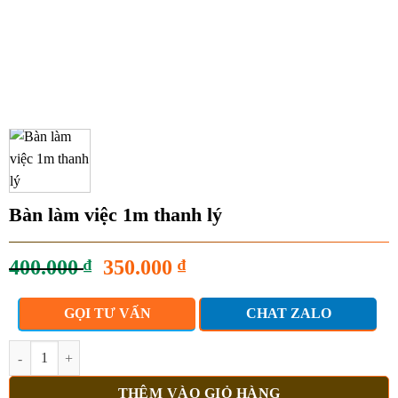
Bàn làm việc 1m thanh lý
Giá
Giá
400.000
₫
350.000
₫
gốc
hiện
là:
tại
GỌI TƯ VẤN
CHAT ZALO
400.000 ₫.
là:
350.000 ₫.
Bàn làm việc 1m thanh lý số lượng
THÊM VÀO GIỎ HÀNG