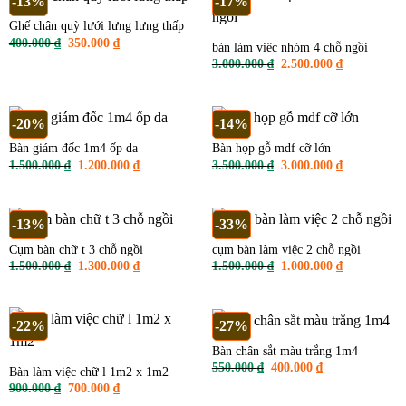
-13%
-17%
Ghế chân quỳ lưới lưng lưng thấp
Giá
Giá
400.000
₫
350.000
₫
bàn làm việc nhóm 4 chỗ ngồi
gốc
hiện
Giá
Giá
3.000.000
₫
2.500.000
₫
là:
tại
gốc
hiện
400.000 ₫.
là:
là:
tại
350.000 ₫.
3.000.000 ₫.
là:
2.500.000 ₫
-20%
-14%
Bàn giám đốc 1m4 ốp da
Bàn họp gỗ mdf cỡ lớn
Giá
Giá
Giá
Giá
1.500.000
₫
1.200.000
₫
3.500.000
₫
3.000.000
₫
gốc
hiện
gốc
hiện
là:
tại
là:
tại
1.500.000 ₫.
là:
3.500.000 ₫.
là:
1.200.000 ₫.
3.000.000 ₫
-13%
-33%
Cụm bàn chữ t 3 chỗ ngồi
cụm bàn làm việc 2 chỗ ngồi
Giá
Giá
Giá
Giá
1.500.000
₫
1.300.000
₫
1.500.000
₫
1.000.000
₫
gốc
hiện
gốc
hiện
là:
tại
là:
tại
1.500.000 ₫.
là:
1.500.000 ₫.
là:
1.300.000 ₫.
1.000.000 ₫
-22%
-27%
Bàn chân sắt màu trắng 1m4
Giá
Giá
550.000
₫
400.000
₫
Bàn làm việc chữ l 1m2 x 1m2
gốc
hiện
Giá
Giá
900.000
₫
700.000
₫
là:
tại
gốc
hiện
550.000 ₫.
là: