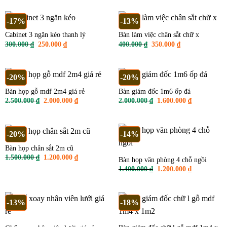
là:
tại
1.500.000 ₫.
là:
1.000.000 ₫.
-17%
-13%
Cabinet 3 ngăn kéo thanh lý
Bàn làm việc chân sắt chữ x
Giá
Giá
Giá
Giá
300.000
₫
250.000
₫
400.000
₫
350.000
₫
gốc
hiện
gốc
hiện
là:
tại
là:
tại
300.000 ₫.
là:
400.000 ₫.
là:
250.000 ₫.
350.000 ₫.
-20%
-20%
Bàn họp gỗ mdf 2m4 giá rẻ
Bàn giám đốc 1m6 ốp đá
Giá
Giá
Giá
Giá
2.500.000
₫
2.000.000
₫
2.000.000
₫
1.600.000
₫
gốc
hiện
gốc
hiện
là:
tại
là:
tại
2.500.000 ₫.
là:
2.000.000 ₫.
là:
2.000.000 ₫.
1.600.000 ₫
-20%
-14%
Bàn họp chân sắt 2m cũ
Giá
Giá
1.500.000
₫
1.200.000
₫
Bàn họp văn phòng 4 chỗ ngồi
gốc
hiện
Giá
Giá
1.400.000
₫
1.200.000
₫
là:
tại
gốc
hiện
1.500.000 ₫.
là:
là:
tại
1.200.000 ₫.
1.400.000 ₫.
là:
1.200.000 ₫
-13%
-18%