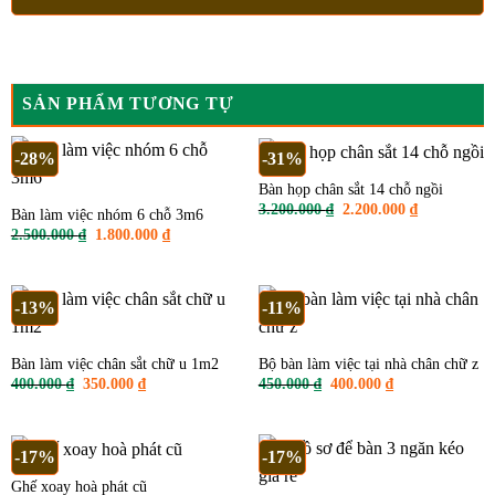
SẢN PHẨM TƯƠNG TỰ
-28%
-31%
Bàn họp chân sắt 14 chỗ ngồi
Giá
Giá
3.200.000
₫
2.200.000
₫
Bàn làm việc nhóm 6 chỗ 3m6
gốc
hiện
Giá
Giá
2.500.000
₫
1.800.000
₫
là:
tại
gốc
hiện
3.200.000 ₫.
là:
là:
tại
2.200.000 ₫
2.500.000 ₫.
là:
1.800.000 ₫.
-13%
-11%
Bàn làm việc chân sắt chữ u 1m2
Bộ bàn làm việc tại nhà chân chữ z
Giá
Giá
Giá
Giá
400.000
₫
350.000
₫
450.000
₫
400.000
₫
gốc
hiện
gốc
hiện
là:
tại
là:
tại
400.000 ₫.
là:
450.000 ₫.
là:
350.000 ₫.
400.000 ₫.
-17%
-17%
Ghế xoay hoà phát cũ