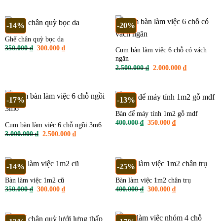
1.500.000 ₫.
là:
là:
tại
1.200.000 ₫.
1.500.000 ₫.
là:
1.200.000 ₫
-14%
-20%
Ghế chân quỳ bọc da
Giá
Giá
350.000
₫
300.000
₫
Cụm bàn làm việc 6 chỗ có vách
gốc
hiện
ngăn
là:
tại
350.000 ₫.
là:
Giá
Giá
2.500.000
₫
2.000.000
₫
300.000 ₫.
gốc
hiện
là:
tại
2.500.000 ₫.
là:
2.000.000 ₫
-17%
-13%
Bàn để máy tính 1m2 gỗ mdf
Giá
Giá
400.000
₫
350.000
₫
Cụm bàn làm việc 6 chỗ ngồi 3m6
gốc
hiện
Giá
Giá
3.000.000
₫
2.500.000
₫
là:
tại
gốc
hiện
400.000 ₫.
là:
là:
tại
350.000 ₫.
3.000.000 ₫.
là:
2.500.000 ₫.
-14%
-25%
Bàn làm việc 1m2 cũ
Bàn làm việc 1m2 chân trụ
Giá
Giá
Giá
Giá
350.000
₫
300.000
₫
400.000
₫
300.000
₫
gốc
hiện
gốc
hiện
là:
tại
là:
tại
350.000 ₫.
là:
400.000 ₫.
là:
300.000 ₫.
300.000 ₫.