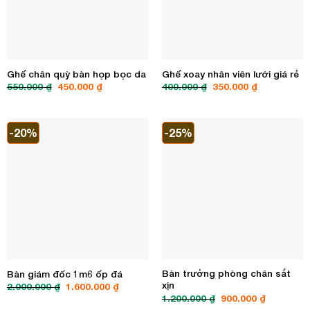
Ghế chân quỳ bàn họp bọc da
Ghế xoay nhân viên lưới giá rẻ
Giá
Giá
Giá
Giá
550.000
₫
450.000
₫
400.000
₫
350.000
₫
gốc
hiện
gốc
hiện
là:
tại
là:
tại
550.000 ₫.
là:
400.000 ₫.
là:
450.000 ₫.
350.000 ₫.
-20%
-25%
Bàn trưởng phòng chân sắt
Bàn giám đốc 1m6 ốp đá
xịn
Giá
Giá
2.000.000
₫
1.600.000
₫
gốc
hiện
Giá
Giá
1.200.000
₫
900.000
₫
là:
tại
gốc
hiện