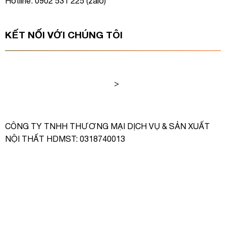
Hotline: 0902 531 225 (
zalo
)
KẾT NỐI VỚI CHÚNG TÔI
>
CÔNG TY TNHH THƯƠNG MẠI DỊCH VỤ & SẢN XUẤT
NỘI THẤT HDMST: 0318740013