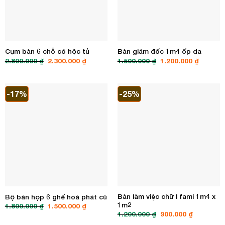
Cụm bàn 6 chỗ có hộc tủ
Bàn giám đốc 1m4 ốp da
Giá
Giá
Giá
Giá
2.800.000
₫
2.300.000
₫
1.500.000
₫
1.200.000
₫
gốc
hiện
gốc
hiện
là:
tại
là:
tại
2.800.000 ₫.
là:
1.500.000 ₫.
là:
2.300.000 ₫.
1.200.00
-17%
-25%
Bàn làm việc chữ l fami 1m4 x
Bộ bàn họp 6 ghế hoà phát cũ
1m2
Giá
Giá
1.800.000
₫
1.500.000
₫
gốc
hiện
Giá
Giá
1.200.000
₫
900.000
₫
là:
tại
gốc
hiện
1.800.000 ₫.
là: