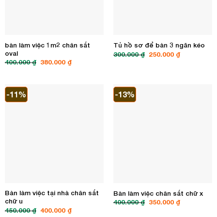
bàn làm việc 1m2 chân sắt
Tủ hồ sơ để bàn 3 ngăn kéo
oval
Giá
Giá
300.000
₫
250.000
₫
gốc
hiện
Giá
Giá
400.000
₫
380.000
₫
là:
tại
gốc
hiện
300.000 ₫.
là:
là:
tại
250.000 ₫.
400.000 ₫.
là:
380.000 ₫.
-11%
-13%
Bàn làm việc tại nhà chân sắt
Bàn làm việc chân sắt chữ x
chữ u
Giá
Giá
400.000
₫
350.000
₫
gốc
hiện
Giá
Giá
450.000
₫
400.000
₫
là:
tại
gốc
hiện