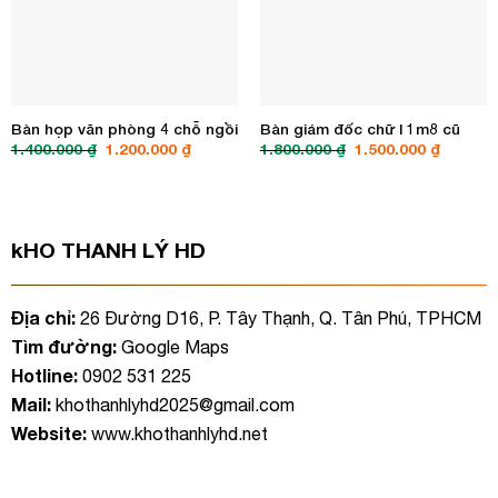
Bàn họp văn phòng 4 chỗ ngồi
Bàn giám đốc chữ l 1m8 cũ
Giá
Giá
Giá
Giá
1.400.000
₫
1.200.000
₫
1.800.000
₫
1.500.000
₫
gốc
hiện
gốc
hiện
là:
tại
là:
tại
1.400.000 ₫.
là:
1.800.000 ₫.
là:
1.200.000 ₫.
1.500.00
kHO THANH LÝ HD
Địa chỉ:
26 Đường D16, P. Tây Thạnh, Q. Tân Phú, TPHCM
Tìm đường:
Google Maps
Hotline:
0902 531 225
Mail:
khothanhlyhd2025@gmail.com
Website:
www.khothanhlyhd.net