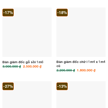
400.000 ₫.
là:
là:
tại
350.000 ₫.
450.000 ₫.
là:
400.000 ₫.
-17%
-18%
Bàn giám đốc chữ l 1m4 x 1m4
Bàn giám đốc gỗ sồi 1m6
cũ
Giá
Giá
3.000.000
₫
2.500.000
₫
gốc
hiện
Giá
Giá
2.200.000
₫
1.800.000
₫
là:
tại
gốc
hiện
3.000.000 ₫.
là:
là:
tại
2.500.000 ₫.
2.200.000 ₫.
là:
1.800.00
-27%
-13%