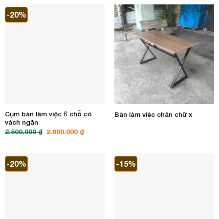
800.000 ₫.
là:
1.500.000 ₫.
là:
650.000 ₫.
1.000.00
-20%
Cụm bàn làm việc 6 chỗ có
Bàn làm việc chân chữ x
vách ngăn
Giá
Giá
2.500.000
₫
2.000.000
₫
gốc
hiện
là:
tại
2.500.000 ₫.
là:
2.000.000 ₫.
-20%
-15%