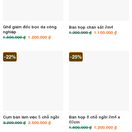
Ghế giám đốc bọc da công
Bàn họp chân sắt 2m4
nghiệp
Giá
Giá
1.300.000
₫
1.100.000
₫
gốc
hiện
Giá
Giá
1.500.000
₫
1.200.000
₫
là:
tại
gốc
hiện
1.300.000 ₫.
là:
là:
tại
1.100.00
1.500.000 ₫.
là:
1.200.000 ₫.
-22%
-25%
Bàn họp 8 chỗ ngồi 2m4 x
Cụm bàn làm việc 5 chỗ ngồi
60cm
Giá
Giá
3.200.000
₫
2.500.000
₫
gốc
hiện
Giá
Giá
1.600.000
₫
1.200.000
₫
là:
tại
gốc
hiện