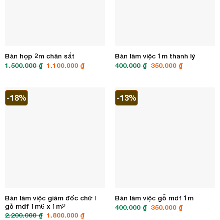
Bàn họp 2m chân sắt
Bàn làm việc 1m thanh lý
Giá
Giá
Giá
Giá
1.500.000
₫
1.100.000
₫
400.000
₫
350.000
₫
gốc
hiện
gốc
hiện
là:
tại
là:
tại
1.500.000 ₫.
là:
400.000 ₫.
là:
1.100.000 ₫.
350.000 ₫.
-18%
-13%
Bàn làm việc giám đốc chữ l
Bàn làm việc gỗ mdf 1m
gỗ mdf 1m6 x 1m2
Giá
Giá
400.000
₫
350.000
₫
gốc
hiện
Giá
Giá
2.200.000
₫
1.800.000
₫
là:
tại