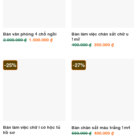
Bàn làm việc chân sắt chữ u
Bàn văn phòng 4 chỗ ngồi
1m2
Giá
Giá
2.000.000
₫
1.500.000
₫
gốc
hiện
Giá
Giá
400.000
₫
350.000
₫
là:
tại
gốc
hiện
2.000.000 ₫.
là:
là:
tại
1.500.000 ₫.
400.000 ₫.
là:
350.000 ₫.
-25%
-27%
Bàn làm việc chữ l có hộc tủ
Bàn chân sắt màu trắng 1m4
hồ sơ
Giá
Giá
550.000
₫
400.000
₫
gốc
hiện