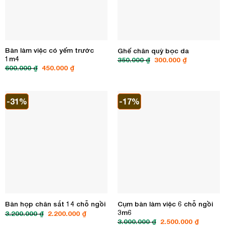
Bàn làm việc có yếm trước
Ghế chân quỳ bọc da
1m4
Giá
Giá
350.000
₫
300.000
₫
gốc
hiện
Giá
Giá
600.000
₫
450.000
₫
là:
tại
gốc
hiện
350.000 ₫.
là:
là:
tại
300.000 ₫.
600.000 ₫.
là:
450.000 ₫.
-31%
-17%
Cụm bàn làm việc 6 chỗ ngồi
Bàn họp chân sắt 14 chỗ ngồi
3m6
Giá
Giá
3.200.000
₫
2.200.000
₫
gốc
hiện
Giá
Giá
3.000.000
₫
2.500.000
₫