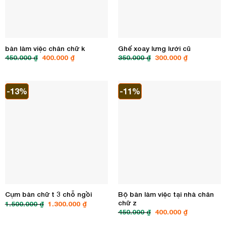
bàn làm việc chân chữ k
Ghế xoay lưng lưới cũ
Giá
Giá
Giá
Giá
450.000
₫
400.000
₫
350.000
₫
300.000
₫
gốc
hiện
gốc
hiện
là:
tại
là:
tại
450.000 ₫.
là:
350.000 ₫.
là:
400.000 ₫.
300.000 ₫.
-13%
-11%
Bộ bàn làm việc tại nhà chân
Cụm bàn chữ t 3 chỗ ngồi
chữ z
Giá
Giá
1.500.000
₫
1.300.000
₫
gốc
hiện
Giá
Giá
450.000
₫
400.000
₫
là:
tại
gốc
hiện
1.500.000 ₫.
là:
là:
tại