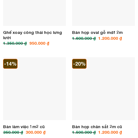
Ghế xoay công thái học lưng
Bàn họp oval gỗ mdf 2m
lưới
Giá
Giá
1.600.000
₫
1.200.000
₫
gốc
hiện
Giá
Giá
1.350.000
₫
950.000
₫
là:
tại
gốc
hiện
1.600.000 ₫.
là:
là:
tại
1.200.00
1.350.000 ₫.
là:
950.000 ₫.
-14%
-20%
Bàn làm việc 1m2 cũ
Bàn họp chân sắt 2m cũ
Giá
Giá
Giá
Giá
350.000
₫
300.000
₫
1.500.000
₫
1.200.000
₫
gốc
hiện
gốc
hiện