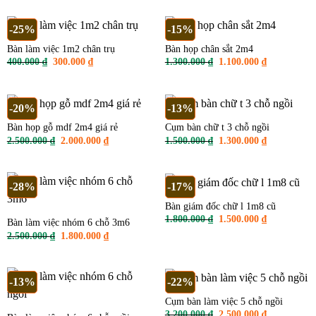
là:
tại
1.400.000 ₫.
2.200.000 ₫.
là:
1.800.000 ₫
-25%
-15%
Bàn làm việc 1m2 chân trụ
Bàn họp chân sắt 2m4
Giá
Giá
Giá
Giá
400.000
₫
300.000
₫
1.300.000
₫
1.100.000
₫
gốc
hiện
gốc
hiện
là:
tại
là:
tại
400.000 ₫.
là:
1.300.000 ₫.
là:
300.000 ₫.
1.100.000 ₫
-20%
-13%
Bàn họp gỗ mdf 2m4 giá rẻ
Cụm bàn chữ t 3 chỗ ngồi
Giá
Giá
Giá
Giá
2.500.000
₫
2.000.000
₫
1.500.000
₫
1.300.000
₫
gốc
hiện
gốc
hiện
là:
tại
là:
tại
2.500.000 ₫.
là:
1.500.000 ₫.
là:
2.000.000 ₫.
1.300.000 ₫
-28%
-17%
Bàn giám đốc chữ l 1m8 cũ
Giá
Giá
1.800.000
₫
1.500.000
₫
Bàn làm việc nhóm 6 chỗ 3m6
gốc
hiện
Giá
Giá
2.500.000
₫
1.800.000
₫
là:
tại
gốc
hiện
1.800.000 ₫.
là:
là:
tại
1.500.000 ₫
2.500.000 ₫.
là:
1.800.000 ₫.
-13%
-22%
Cụm bàn làm việc 5 chỗ ngồi
Giá
Giá
3.200.000
₫
2.500.000
₫