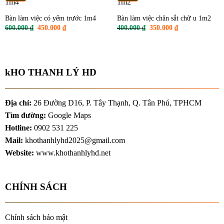
Bàn làm việc có yếm trước 1m4
Bàn làm việc chân sắt chữ u 1m2
Giá
Giá
Giá
Giá
600.000
₫
450.000
₫
400.000
₫
350.000
₫
gốc
hiện
gốc
hiện
là:
tại
là:
tại
600.000 ₫.
là:
400.000 ₫.
là:
450.000 ₫.
350.000 ₫.
kHO THANH LÝ HD
Địa chỉ:
26 Đường D16, P. Tây Thạnh, Q. Tân Phú, TPHCM
Tìm đường:
Google Maps
Hotline:
0902 531 225
Mail:
khothanhlyhd2025@gmail.com
Website:
www.khothanhlyhd.net
CHÍNH SÁCH
Chính sách bảo mật