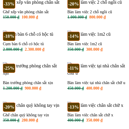
-33%
-20%
Ghế xếp văn phòng chân sắt
Bàn làm việc 2 chỗ ngồi cũ
Giá
Giá
Giá
Giá
150.000
₫
100.000
₫
1.000.000
₫
800.000
₫
gốc
hiện
gốc
hiện
là:
tại
là:
tại
150.000 ₫.
là:
1.000.000 ₫.
là:
100.000 ₫.
800.000 ₫.
-18%
-14%
Cụm bàn 6 chỗ có hộc tủ
Bàn làm việc 1m2 cũ
Giá
Giá
Giá
Giá
2.800.000
₫
2.300.000
₫
350.000
₫
300.000
₫
gốc
hiện
gốc
hiện
là:
tại
là:
tại
2.800.000 ₫.
là:
350.000 ₫.
là:
2.300.000 ₫.
300.000 ₫.
-25%
-11%
Bàn trưởng phòng chân sắt xịn
Bàn làm việc tại nhà chân sắt chữ u
Giá
Giá
Giá
Giá
1.200.000
₫
900.000
₫
450.000
₫
400.000
₫
gốc
hiện
gốc
hiện
là:
tại
là:
tại
1.200.000 ₫.
là:
450.000 ₫.
là:
900.000 ₫.
400.000 ₫.
-20%
-13%
Ghế chân quỳ không tay vịn
Bàn làm việc chân sắt chữ x
Giá
Giá
Giá
Giá
350.000
₫
280.000
₫
400.000
₫
350.000
₫
gốc
hiện
gốc
hiện
là:
tại
là:
tại