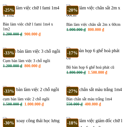
350.000 ₫.
là:
400.000 ₫.
là:
280.000 ₫.
350.000 ₫.
-25%
-20%
Bàn làm việc chữ l fami 1m4 x
Bàn làm việc chân sắt 2m x 60cm
1m2
Giá
Giá
1.000.000
₫
800.000
₫
gốc
hiện
Giá
Giá
1.200.000
₫
900.000
₫
là:
tại
gốc
hiện
1.000.000 ₫.
là:
là:
tại
800.000 ₫.
1.200.000 ₫.
là:
900.000 ₫.
-33%
-17%
Cụm bàn làm việc 3 chỗ ngồi
Giá
Giá
1.200.000
₫
800.000
₫
Bộ bàn họp 6 ghế hoà phát cũ
gốc
hiện
Giá
Giá
1.800.000
₫
1.500.000
₫
là:
tại
gốc
hiện
1.200.000 ₫.
là:
là:
tại
800.000 ₫.
1.800.000 ₫.
là:
1.500.000 ₫
-33%
-27%
cụm bàn làm việc 2 chỗ ngồi
Bàn chân sắt màu trắng 1m4
Giá
Giá
Giá
Giá
1.500.000
₫
1.000.000
₫
550.000
₫
400.000
₫
gốc
hiện
gốc
hiện
là:
tại
là:
tại
1.500.000 ₫.
là:
550.000 ₫.
là:
1.000.000 ₫.
400.000 ₫.
-30%
-18%