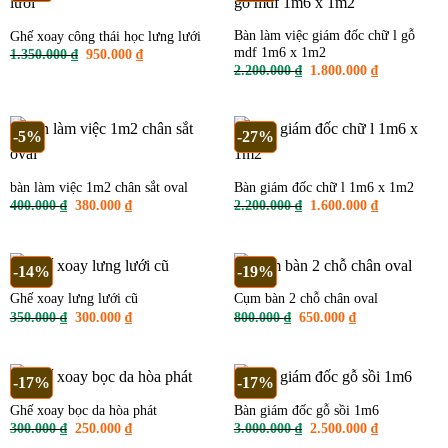
Bàn làm việc giám đốc chữ l gỗ
Ghế xoay công thái học lưng lưới
mdf 1m6 x 1m2
Giá
Giá
1.350.000
₫
950.000
₫
gốc
hiện
Giá
Giá
2.200.000
₫
1.800.000
₫
là:
tại
gốc
hiện
1.350.000 ₫.
là:
là:
tại
950.000 ₫.
2.200.000 ₫.
là:
1.800.000 ₫
-5%
-27%
bàn làm việc 1m2 chân sắt oval
Bàn giám đốc chữ l 1m6 x 1m2
Giá
Giá
Giá
Giá
400.000
₫
380.000
₫
2.200.000
₫
1.600.000
₫
gốc
hiện
gốc
hiện
là:
tại
là:
tại
400.000 ₫.
là:
2.200.000 ₫.
là:
380.000 ₫.
1.600.000 ₫
-14%
-19%
Ghế xoay lưng lưới cũ
Cụm bàn 2 chỗ chân oval
Giá
Giá
Giá
Giá
350.000
₫
300.000
₫
800.000
₫
650.000
₫
gốc
hiện
gốc
hiện
là:
tại
là:
tại
350.000 ₫.
là:
800.000 ₫.
là:
300.000 ₫.
650.000 ₫.
-17%
-17%
Ghế xoay bọc da hòa phát
Bàn giám đốc gỗ sồi 1m6
Giá
Giá
Giá
Giá
300.000
₫
250.000
₫
3.000.000
₫
2.500.000
₫
gốc
hiện
gốc
hiện