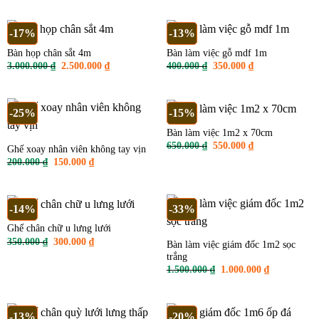
là:
tại
là:
tại
300.000 ₫.
là:
3.000.000 ₫.
là:
250.000 ₫.
2.500.000 ₫
-17%
-13%
Bàn họp chân sắt 4m
Bàn làm việc gỗ mdf 1m
Giá
Giá
Giá
Giá
3.000.000
₫
2.500.000
₫
400.000
₫
350.000
₫
gốc
hiện
gốc
hiện
là:
tại
là:
tại
3.000.000 ₫.
là:
400.000 ₫.
là:
2.500.000 ₫.
350.000 ₫.
-25%
-15%
Bàn làm việc 1m2 x 70cm
Giá
Giá
650.000
₫
550.000
₫
Ghế xoay nhân viên không tay vịn
gốc
hiện
Giá
Giá
200.000
₫
150.000
₫
là:
tại
gốc
hiện
650.000 ₫.
là:
là:
tại
550.000 ₫.
200.000 ₫.
là:
150.000 ₫.
-14%
-33%
Ghế chân chữ u lưng lưới
Giá
Giá
350.000
₫
300.000
₫
Bàn làm việc giám đốc 1m2 sọc
gốc
hiện
trắng
là:
tại
350.000 ₫.
là:
Giá
Giá
1.500.000
₫
1.000.000
₫
300.000 ₫.
gốc
hiện
là:
tại
1.500.000 ₫.
là:
1.000.000 ₫
-13%
-20%