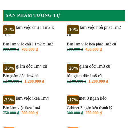
SẢN PHẨM TƯƠNG TỰ
-22%
-10%
Bàn làm việc chữ l 1m2 x 1m2
Bàn làm việc hoà phát 1m2 cũ
Giá
Giá
Giá
Giá
900.000
₫
700.000
₫
500.000
₫
450.000
₫
gốc
hiện
gốc
hiện
là:
tại
là:
tại
900.000 ₫.
là:
500.000 ₫.
là:
700.000 ₫.
450.000 ₫.
-20%
-20%
Bàn giám đốc 1m4 cũ
bàn giám đốc 1m8 cũ
Giá
Giá
Giá
Giá
1.500.000
₫
1.200.000
₫
1.500.000
₫
1.200.000
₫
gốc
hiện
gốc
hiện
là:
tại
là:
tại
1.500.000 ₫.
là:
1.500.000 ₫.
là:
1.200.000 ₫.
1.200.000 ₫
-33%
-17%
Bàn làm việc ikea 1m4
Cabinet 3 ngăn kéo thanh lý
Giá
Giá
Giá
Giá
750.000
₫
500.000
₫
300.000
₫
250.000
₫
gốc
hiện
gốc
hiện
là:
tại
là:
tại
750.000 ₫.
là:
300.000 ₫.
là:
500.000 ₫.
250.000 ₫.