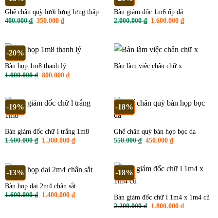
Ghế chân quỳ lưới lưng lưng thấp
Bàn giám đốc 1m6 ốp đá
Giá
Giá
Giá
Giá
400.000
₫
350.000
₫
2.000.000
₫
1.600.000
₫
gốc
hiện
gốc
hiện
là:
tại
là:
tại
400.000 ₫.
là:
2.000.000 ₫.
là:
350.000 ₫.
1.600.000 ₫
-20%
Bàn họp 1m8 thanh lý
Bàn làm việc chân chữ x
Giá
Giá
1.000.000
₫
800.000
₫
gốc
hiện
là:
tại
1.000.000 ₫.
là:
800.000 ₫.
-19%
-18%
Bàn giám đốc chữ l trắng 1m8
Ghế chân quỳ bàn họp bọc da
Giá
Giá
Giá
Giá
1.600.000
₫
1.300.000
₫
550.000
₫
450.000
₫
gốc
hiện
gốc
hiện
là:
tại
là:
tại
1.600.000 ₫.
là:
550.000 ₫.
là:
1.300.000 ₫.
450.000 ₫.
-13%
-18%
Bàn họp dai 2m4 chân sắt
Giá
Giá
1.600.000
₫
1.400.000
₫
Bàn giám đốc chữ l 1m4 x 1m4 cũ
gốc
hiện
Giá
Giá
2.200.000
₫
1.800.000
₫
là:
tại
gốc
hiện
1.600.000 ₫.
là: