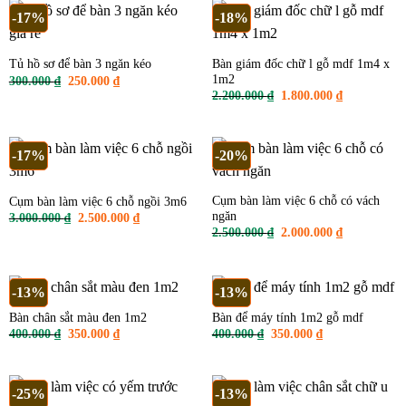
2.500.000 ₫.
-17%
-18%
Bàn giám đốc chữ l gỗ mdf 1m4 x
Tủ hồ sơ để bàn 3 ngăn kéo
1m2
Giá
Giá
300.000
₫
250.000
₫
gốc
hiện
Giá
Giá
2.200.000
₫
1.800.000
₫
là:
tại
gốc
hiện
300.000 ₫.
là:
là:
tại
250.000 ₫.
2.200.000 ₫.
là:
1.800.000 ₫
-17%
-20%
Cụm bàn làm việc 6 chỗ có vách
Cụm bàn làm việc 6 chỗ ngồi 3m6
ngăn
Giá
Giá
3.000.000
₫
2.500.000
₫
gốc
hiện
Giá
Giá
2.500.000
₫
2.000.000
₫
là:
tại
gốc
hiện
3.000.000 ₫.
là:
là:
tại
2.500.000 ₫.
2.500.000 ₫.
là:
2.000.000 ₫
-13%
-13%
Bàn chân sắt màu đen 1m2
Bàn để máy tính 1m2 gỗ mdf
Giá
Giá
Giá
Giá
400.000
₫
350.000
₫
400.000
₫
350.000
₫
gốc
hiện
gốc
hiện
là:
tại
là:
tại
400.000 ₫.
là:
400.000 ₫.
là:
350.000 ₫.
350.000 ₫.
-25%
-13%