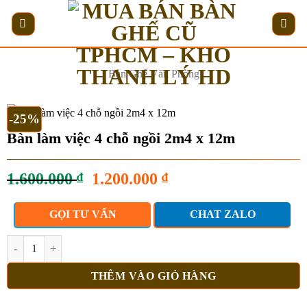
Bỏ
qua
nội
dung
Bàn Ghế Văn Phòng
-25%
Bàn làm việc 4 chỗ ngồi 2m4 x 12m
Giá
Giá
1.600.000
₫
1.200.000
₫
gốc
hiện
là:
tại
GỌI TƯ VẤN
CHAT ZALO
1.600.000 ₫.
là:
1.200.000 ₫.
Bàn làm việc 4 chỗ ngồi 2m4 x 12m số lượng
THÊM VÀO GIỎ HÀNG