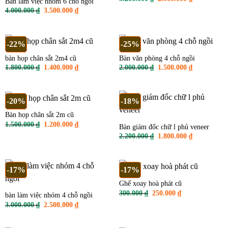
Bàn làm việc nhóm 6 chỗ ngồi
gốc
hiện
Giá
Giá
4.000.000
₫
3.500.000
₫
là:
tại
gốc
hiện
3.200.000 ₫.
là:
là:
tại
2.500.000 ₫
4.000.000 ₫.
là:
3.500.000 ₫.
-22%
-25%
bàn họp chân sắt 2m4 cũ
Bàn văn phòng 4 chỗ ngồi
Giá
Giá
Giá
Giá
1.800.000
₫
1.400.000
₫
2.000.000
₫
1.500.000
₫
gốc
hiện
gốc
hiện
là:
tại
là:
tại
1.800.000 ₫.
là:
2.000.000 ₫.
là:
1.400.000 ₫.
1.500.000 ₫
-20%
-18%
Bàn họp chân sắt 2m cũ
Giá
Giá
1.500.000
₫
1.200.000
₫
Bàn giám đốc chữ l phủ veneer
gốc
hiện
Giá
Giá
2.200.000
₫
1.800.000
₫
là:
tại
gốc
hiện
1.500.000 ₫.
là:
là:
tại
1.200.000 ₫.
2.200.000 ₫.
là:
1.800.000 ₫
-17%
-17%
Ghế xoay hoà phát cũ
Giá
Giá
300.000
₫
250.000
₫
bàn làm việc nhóm 4 chỗ ngồi
gốc
hiện
Giá
Giá
3.000.000
₫
2.500.000
₫
là:
tại
gốc
hiện
300.000 ₫.
là:
là:
tại
250.000 ₫.
3.000.000 ₫.
là: