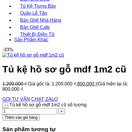
Tủ Kệ Trưng Bày
Quầy Lễ Tân
Bàn Ghế Nhà Hàng
Bàn Ghế Cafe
Thiết Bị Điện Tử
Sản Phẩm Khác
-33%
Tủ kệ hồ sơ gỗ mdf 1m2 cũ
1.200.000
₫
Giá gốc là: 1.200.000 ₫.
800.000
₫
Giá hiện tại là:
800.000 ₫.
GỌI TƯ VẤN
CHAT ZALO
Tủ kệ hồ sơ gỗ mdf 1m2 cũ số lượng
Thêm vào giỏ hàng
Sản phẩm tương tự