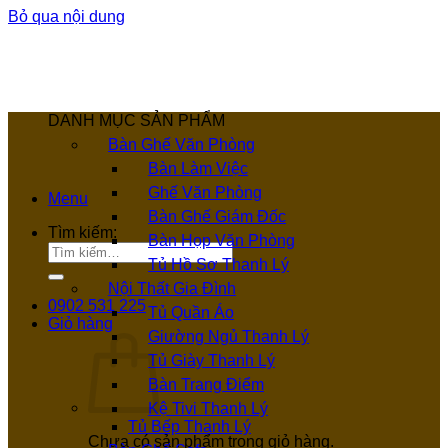
Bỏ qua nội dung
DANH MỤC SẢN PHẨM
Bàn Ghế Văn Phòng
Bàn Làm Việc
Ghế Văn Phòng
Menu
Bàn Ghế Giám Đốc
Tìm kiếm:
Bàn Họp Văn Phòng
Tủ Hồ Sơ Thanh Lý
Nội Thất Gia Đình
0902 531 225
Tủ Quần Áo
Giỏ hàng
Giường Ngủ Thanh Lý
Tủ Giày Thanh Lý
Bàn Trang Điểm
Kệ Tivi Thanh Lý
Tủ Bếp Thanh Lý
Chưa có sản phẩm trong giỏ hàng.