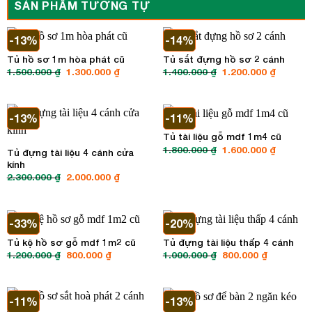
SẢN PHẨM TƯƠNG TỰ
-13%
-14%
Tủ hồ sơ 1m hòa phát cũ
Tủ sắt đựng hồ sơ 2 cánh
1.500.000
₫
Giá
1.300.000
₫
Giá
1.400.000
₫
Giá
1.200.000
₫
Giá
gốc
hiện
gốc
hiện
là:
tại
là:
tại
1.500.000 ₫.
là:
1.400.000 ₫.
là:
1.300.000 ₫.
1.200.00
-13%
-11%
Tủ tài liệu gỗ mdf 1m4 cũ
1.800.000
₫
Giá
1.600.000
₫
Giá
Tủ đựng tài liệu 4 cánh cửa
gốc
hiện
kính
là:
tại
1.800.000 ₫.
là:
2.300.000
₫
Giá
2.000.000
₫
Giá
1.600.00
gốc
hiện
là:
tại
2.300.000 ₫.
là:
2.000.000 ₫.
-33%
-20%
Tủ kệ hồ sơ gỗ mdf 1m2 cũ
Tủ đựng tài liệu thấp 4 cánh
1.200.000
₫
Giá
800.000
₫
Giá
1.000.000
₫
Giá
800.000
₫
Giá
gốc
hiện
gốc
hiện
là:
tại
là:
tại
1.200.000 ₫.
là:
1.000.000 ₫.
là:
800.000 ₫.
800.000 ₫.
-11%
-13%