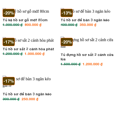
là:
tại
là:
tại
300.000 ₫.
là:
600.000 ₫.
là:
250.000 ₫.
500.000 ₫.
-20%
-13%
Tủ kệ hồ sơ gỗ mdf 80cm
Tủ hồ sơ để bàn 3 ngăn kéo
1.000.000
₫
Giá
800.000
₫
Giá
400.000
₫
Giá
350.000
₫
Giá
gốc
hiện
gốc
hiện
là:
tại
là:
tại
1.000.000 ₫.
là:
400.000 ₫.
là:
800.000 ₫.
350.000 ₫.
-17%
-20%
Tủ hồ sơ sắt 2 cánh hòa phát
1.200.000
₫
Giá
1.000.000
₫
Giá
Tủ đựng hồ sơ sắt 2 cánh cửa
gốc
hiện
lùa
là:
tại
1.200.000 ₫.
là:
1.500.000
₫
Giá
1.200.000
₫
Giá
1.000.000 ₫.
gốc
hiện
là:
tại
1.500.000 ₫.
là:
1.200.00
-17%
Tủ hồ sơ để bàn 3 ngăn kéo
300.000
₫
Giá
250.000
₫
Giá
gốc
hiện
là:
tại
300.000 ₫.
là:
250.000 ₫.