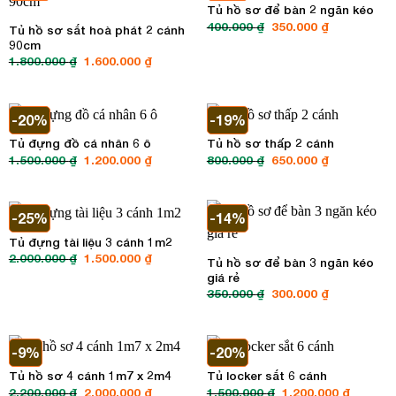
Tủ hồ sơ để bàn 2 ngăn kéo
400.000
₫
Giá
350.000
₫
Giá
Tủ hồ sơ sắt hoà phát 2 cánh
gốc
hiện
90cm
là:
tại
400.000 ₫.
là:
1.800.000
₫
Giá
1.600.000
₫
Giá
350.000 ₫.
gốc
hiện
là:
tại
1.800.000 ₫.
là:
1.600.000 ₫.
-20%
-19%
Tủ đựng đồ cá nhân 6 ô
Tủ hồ sơ thấp 2 cánh
1.500.000
₫
Giá
1.200.000
₫
Giá
800.000
₫
Giá
650.000
₫
Giá
gốc
hiện
gốc
hiện
là:
tại
là:
tại
1.500.000 ₫.
là:
800.000 ₫.
là:
1.200.000 ₫.
650.000 ₫.
-25%
-14%
Tủ đựng tài liệu 3 cánh 1m2
2.000.000
₫
Giá
1.500.000
₫
Giá
Tủ hồ sơ để bàn 3 ngăn kéo
gốc
hiện
giá rẻ
là:
tại
2.000.000 ₫.
là:
350.000
₫
Giá
300.000
₫
Giá
1.500.000 ₫.
gốc
hiện
là:
tại
350.000 ₫.
là:
300.000 ₫.
-9%
-20%
Tủ hồ sơ 4 cánh 1m7 x 2m4
Tủ locker sắt 6 cánh
2.200.000
₫
Giá
2.000.000
₫
Giá
1.500.000
₫
Giá
1.200.000
₫
Giá