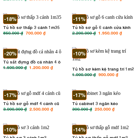
gốc
hiện
gốc
hiện
là:
tại
là:
tại
2.200.000 ₫.
là:
1.500.000 ₫.
là:
2.000.000 ₫.
1.200.00
-18%
-11%
Tủ hồ sơ thấp 3 cánh 1m35
Tủ hồ sơ gỗ 6 cánh cửa kính
850.000
₫
Giá
700.000
₫
Giá
2.200.000
₫
Giá
1.950.000
₫
Giá
gốc
hiện
gốc
hiện
là:
tại
là:
tại
850.000 ₫.
là:
2.200.000 ₫.
là:
700.000 ₫.
1.950.00
-20%
-10%
Tủ sắt đựng đồ cá nhân 4 ô
1.500.000
₫
Giá
1.200.000
₫
Giá
Tủ hồ sơ kèm kệ trang trí 1m2
gốc
hiện
1.000.000
₫
Giá
900.000
₫
Giá
là:
tại
gốc
hiện
1.500.000 ₫.
là:
là:
tại
1.200.000 ₫.
1.000.000 ₫.
là:
900.000 ₫.
-17%
-17%
Tủ hồ sơ gỗ mdf 4 cánh cũ
Tủ cabinet 3 ngăn kéo
3.000.000
₫
Giá
2.500.000
₫
Giá
300.000
₫
Giá
250.000
₫
Giá
gốc
hiện
gốc
hiện
là:
tại
là:
tại
3.000.000 ₫.
là:
300.000 ₫.
là:
2.500.000 ₫.
250.000 ₫.
-10%
-14%
Tủ hồ sơ 3 cánh 1m2
Tủ hồ sơ thấp gỗ mdf 1m2