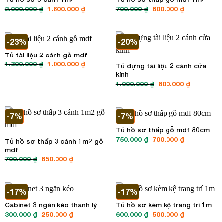
2.000.000
₫
Giá
1.800.000
₫
Giá
700.000
₫
Giá
600.000
₫
Giá
gốc
hiện
gốc
hiện
là:
tại
là:
tại
2.000.000 ₫.
là:
700.000 ₫.
là:
1.800.000 ₫.
600.000 ₫.
-23%
-20%
Tủ tài liệu 2 cánh gỗ mdf
1.300.000
₫
Giá
1.000.000
₫
Giá
Tủ đựng tài liệu 2 cánh cửa
gốc
hiện
kính
là:
tại
1.300.000 ₫.
là:
1.000.000
₫
Giá
800.000
₫
Giá
1.000.000 ₫.
gốc
hiện
là:
tại
1.000.000 ₫.
là:
800.000 ₫.
-7%
-7%
Tủ hồ sơ thấp gỗ mdf 80cm
750.000
₫
Giá
700.000
₫
Giá
Tủ hồ sơ thấp 3 cánh 1m2 gỗ
gốc
hiện
mdf
là:
tại
750.000 ₫.
là:
700.000
₫
Giá
650.000
₫
Giá
700.000 ₫.
gốc
hiện
là:
tại
700.000 ₫.
là:
650.000 ₫.
-17%
-17%
Cabinet 3 ngăn kéo thanh lý
Tủ hồ sơ kèm kệ trang trí 1m
300.000
₫
Giá
250.000
₫
Giá
600.000
₫
Giá
500.000
₫
Giá
gốc
hiện
gốc
hiện