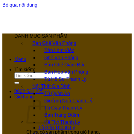
Bỏ qua nội dung
DANH MỤC SẢN PHẨM
Bàn Ghế Văn Phòng
Bàn Làm Việc
Ghế Văn Phòng
Menu
Bàn Ghế Giám Đốc
Tìm kiếm:
Bàn Họp Văn Phòng
Tủ Hồ Sơ Thanh Lý
Nội Thất Gia Đình
0902 531 225
Tủ Quần Áo
Giỏ hàng
Giường Ngủ Thanh Lý
Tủ Giày Thanh Lý
Bàn Trang Điểm
Kệ Tivi Thanh Lý
Tủ Bếp Thanh Lý
Chưa có sản phẩm trong giỏ hàng.