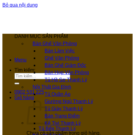
Bỏ qua nội dung
DANH MỤC SẢN PHẨM
Bàn Ghế Văn Phòng
Bàn Làm Việc
Ghế Văn Phòng
Menu
Bàn Ghế Giám Đốc
Tìm kiếm:
Bàn Họp Văn Phòng
Tủ Hồ Sơ Thanh Lý
Nội Thất Gia Đình
0902 531 225
Tủ Quần Áo
Giỏ hàng
Giường Ngủ Thanh Lý
Tủ Giày Thanh Lý
Bàn Trang Điểm
Kệ Tivi Thanh Lý
Tủ Bếp Thanh Lý
Chưa có sản phẩm trong giỏ hàng.