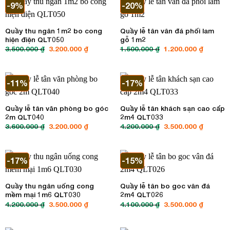
-9%
-20%
Quầy thu ngân 1m2 bo cong
Quầy lễ tân vân đá phối lam
hiện điện QLT050
gỗ 1m2
3.500.000
₫
Giá
3.200.000
₫
Giá
1.500.000
₫
Giá
1.200.000
₫
Giá
gốc
hiện
gốc
hiện
là:
tại
là:
tại
3.500.000 ₫.
là:
1.500.000 ₫.
là:
3.200.000 ₫.
1.200.00
-11%
-17%
Quầy lễ tân văn phòng bo góc
Quầy lễ tân khách sạn cao cấp
2m QLT040
2m4 QLT033
3.600.000
₫
Giá
3.200.000
₫
Giá
4.200.000
₫
Giá
3.500.000
₫
Giá
gốc
hiện
gốc
hiện
là:
tại
là:
tại
3.600.000 ₫.
là:
4.200.000 ₫.
là:
3.200.000 ₫.
3.500.00
-17%
-15%
Quầy thu ngân uống cong
Quầy lễ tân bo goc vân đá
mềm mại 1m6 QLT030
2m4 QLT026
4.200.000
₫
Giá
3.500.000
₫
Giá
4.100.000
₫
Giá
3.500.000
₫
Giá
gốc
hiện
gốc
hiện
là:
tại
là:
tại
4.200.000 ₫.
là:
4.100.000 ₫.
là: