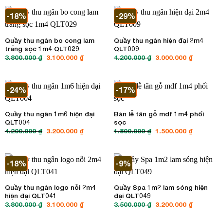
4.200.000 ₫.
là:
4.200.000 ₫.
là:
3.600.000 ₫.
3.200.00
-18%
-29%
Quầy thu ngân bo cong lam
Quầy thu ngân hiện đại 2m4
trắng sọc 1m4 QLT029
QLT009
3.800.000
₫
Giá
3.100.000
₫
Giá
4.200.000
₫
Giá
3.000.000
₫
Giá
gốc
hiện
gốc
hiện
là:
tại
là:
tại
3.800.000 ₫.
là:
4.200.000 ₫.
là:
3.100.000 ₫.
3.000.00
-24%
-17%
Quầy thu ngân 1m6 hiện đại
Bàn lễ tân gỗ mdf 1m4 phối
QLT004
sọc
4.200.000
₫
Giá
3.200.000
₫
Giá
1.800.000
₫
Giá
1.500.000
₫
Giá
gốc
hiện
gốc
hiện
là:
tại
là:
tại
4.200.000 ₫.
là:
1.800.000 ₫.
là:
3.200.000 ₫.
1.500.00
-18%
-9%
Quầy thu ngân logo nỗi 2m4
Quầy Spa 1m2 lam sóng hiện
hiện đại QLT041
đại QLT049
3.800.000
₫
Giá
3.100.000
₫
Giá
3.500.000
₫
Giá
3.200.000
₫
Giá
gốc
hiện
gốc
hiện
là:
tại
là:
tại