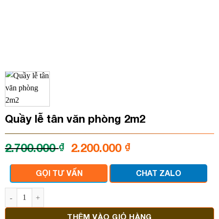
Quầy lễ tân văn phòng 2m2
Giá
Giá
2.700.000
₫
2.200.000
₫
gốc
hiện
là:
tại
GỌI TƯ VẤN
CHAT ZALO
2.700.000 ₫.
là:
2.200.000 ₫.
Quầy lễ tân văn phòng 2m2 số lượng
THÊM VÀO GIỎ HÀNG