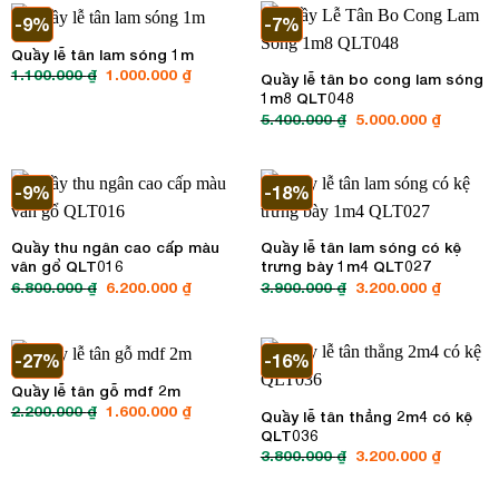
3.400.000 ₫.
1.600.00
-9%
-7%
Quầy lễ tân lam sóng 1m
1.100.000
₫
Giá
1.000.000
₫
Giá
Quầy lễ tân bo cong lam sóng
gốc
hiện
1m8 QLT048
là:
tại
1.100.000 ₫.
là:
5.400.000
₫
Giá
5.000.000
₫
Giá
1.000.000 ₫.
gốc
hiện
là:
tại
5.400.000 ₫.
là:
5.000.00
-9%
-18%
Quầy thu ngân cao cấp màu
Quầy lễ tân lam sóng có kệ
vân gổ QLT016
trưng bày 1m4 QLT027
6.800.000
₫
Giá
6.200.000
₫
Giá
3.900.000
₫
Giá
3.200.000
₫
Giá
gốc
hiện
gốc
hiện
là:
tại
là:
tại
6.800.000 ₫.
là:
3.900.000 ₫.
là:
6.200.000 ₫.
3.200.00
-27%
-16%
Quầy lễ tân gỗ mdf 2m
2.200.000
₫
Giá
1.600.000
₫
Giá
Quầy lễ tân thẳng 2m4 có kệ
gốc
hiện
QLT036
là:
tại
2.200.000 ₫.
là:
3.800.000
₫
Giá
3.200.000
₫
Giá
1.600.000 ₫.
gốc
hiện
là:
tại
3.800.000 ₫.
là: