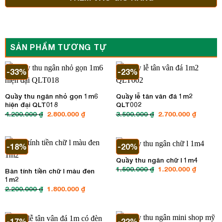
SẢN PHẨM TƯƠNG TỰ
-33%
-23%
Quầy thu ngân nhỏ gọn 1m6
Quầy lễ tân vân đá 1m2
hiện đại QLT018
QLT002
4.200.000
₫
Giá
2.800.000
₫
Giá
3.500.000
₫
Giá
2.700.000
₫
Giá
gốc
hiện
gốc
hiện
là:
tại
là:
tại
4.200.000 ₫.
là:
3.500.000 ₫.
là:
2.800.000 ₫.
2.700.00
-18%
-20%
Quầy thu ngân chữ l 1m4
1.500.000
₫
Giá
1.200.000
₫
Giá
Bàn tính tiền chữ l màu đen
gốc
hiện
1m2
là:
tại
1.500.000 ₫.
là:
2.200.000
₫
Giá
1.800.000
₫
Giá
1.200.00
gốc
hiện
là:
tại
2.200.000 ₫.
là:
1.800.000 ₫.
-17%
-22%