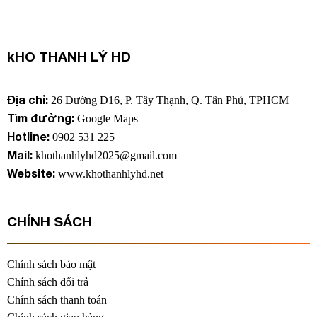
gốc
hiện
gốc
hiện
là:
tại
là:
tại
3.800.000 ₫.
là:
2.200.000 ₫.
là:
3.200.000 ₫.
1.800.00
kHO THANH LÝ HD
Địa chỉ:
26 Đường D16, P. Tây Thạnh, Q. Tân Phú, TPHCM
Tìm đường:
Google Maps
Hotline:
0902 531 225
Mail:
khothanhlyhd2025@gmail.com
Website:
www.khothanhlyhd.net
CHÍNH SÁCH
Chính sách bảo mật
Chính sách đổi trả
Chính sách thanh toán