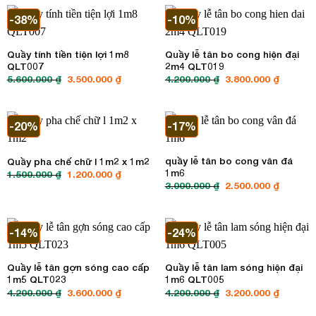
3.200.00
-38%
-10%
Quầy tính tiền tiện lợi 1m8
Quầy lễ tân bo cong hiện đại
QLT007
2m4 QLT019
5.600.000
₫
Giá
3.500.000
₫
Giá
4.200.000
₫
Giá
3.800.000
₫
Giá
gốc
hiện
gốc
hiện
là:
tại
là:
tại
5.600.000 ₫.
là:
4.200.000 ₫.
là:
3.500.000 ₫.
3.800.00
-20%
-17%
quầy lễ tân bo cong vân đá
Quầy pha chế chữ l 1m2 x 1m2
1m6
1.500.000
₫
Giá
1.200.000
₫
Giá
gốc
hiện
3.000.000
₫
Giá
2.500.000
₫
Giá
là:
tại
gốc
hiện
1.500.000 ₫.
là:
là:
tại
1.200.000 ₫.
3.000.000 ₫.
là:
2.500.00
-14%
-24%
Quầy lễ tân gợn sóng cao cấp
Quầy lễ tân lam sóng hiện đại
1m5 QLT023
1m6 QLT005
4.200.000
₫
Giá
3.600.000
₫
Giá
4.200.000
₫
Giá
3.200.000
₫
Giá
gốc
hiện
gốc
hiện
là:
tại
là:
tại