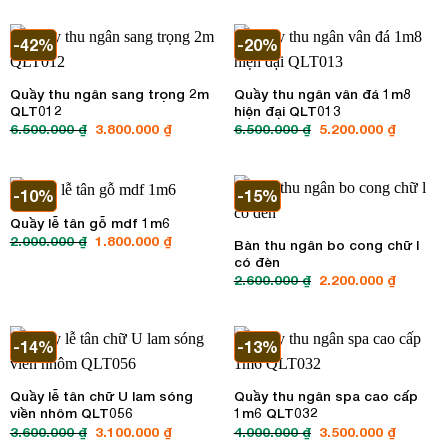
là:
tại
là:
tại
3.800.000 ₫.
là:
7.800.000 ₫.
là:
3.200.000 ₫.
5.200.00
-42%
-20%
Quầy thu ngân sang trọng 2m
Quầy thu ngân vân đá 1m8
QLT012
hiện đại QLT013
6.500.000
₫
Giá
3.800.000
₫
Giá
6.500.000
₫
Giá
5.200.000
₫
Giá
gốc
hiện
gốc
hiện
là:
tại
là:
tại
6.500.000 ₫.
là:
6.500.000 ₫.
là:
3.800.000 ₫.
5.200.00
-10%
-15%
Quầy lễ tân gỗ mdf 1m6
2.000.000
₫
Giá
1.800.000
₫
Giá
Bàn thu ngân bo cong chữ l
gốc
hiện
có đèn
là:
tại
2.000.000 ₫.
là:
2.600.000
₫
Giá
2.200.000
₫
Giá
1.800.000 ₫.
gốc
hiện
là:
tại
2.600.000 ₫.
là:
2.200.00
-14%
-13%
Quầy lễ tân chữ U lam sóng
Quầy thu ngân spa cao cấp
viền nhôm QLT056
1m6 QLT032
3.600.000
₫
Giá
3.100.000
₫
Giá
4.000.000
₫
Giá
3.500.000
₫
Giá
gốc
hiện
gốc
hiện