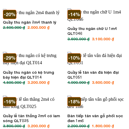
là:
tại
là:
tại
3.600.000 ₫.
là:
4.000.000 ₫.
là:
3.100.000 ₫.
3.500.00
-20%
-14%
Quầy thu ngân 2m4 thanh lý
2.500.000
₫
Giá
2.000.000
₫
Giá
Quầy thu ngân chữ U 1m4
gốc
hiện
QLT046
là:
tại
2.500.000 ₫.
là:
3.600.000
₫
Giá
3.100.000
₫
Giá
2.000.000 ₫.
gốc
hiện
là:
tại
3.600.000 ₫.
là:
3.100.00
-29%
-10%
Quầy thu ngân có kệ trưng
Quầy lễ tân vân đá hiện đại
bày hiện đại QLT014
QLT051
4.500.000
₫
Giá
3.200.000
₫
Giá
4.000.000
₫
Giá
3.600.000
₫
Giá
gốc
hiện
gốc
hiện
là:
tại
là:
tại
4.500.000 ₫.
là:
4.000.000 ₫.
là:
3.200.000 ₫.
3.600.00
-16%
-18%
Quầy lễ tân thẳng 2m4 có lam
Bàn tiếp tân vân gỗ phối sọc
sóng QLT025
đen 1m6
3.800.000
₫
Giá
3.200.000
₫
Giá
2.200.000
₫
Giá
1.800.000
₫
Giá