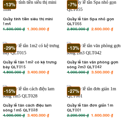
3.500.000 ₫.
3.500.00
-13%
-7%
Quầy tính tiền siêu thị mini
Quầy lễ tân Spa nhỏ gọn
1m4
QLT055
1.500.000
₫
Giá
1.300.000
₫
Giá
2.800.000
₫
Giá
2.600.000
₫
Giá
gốc
hiện
gốc
hiện
là:
tại
là:
tại
1.500.000 ₫.
là:
2.800.000 ₫.
là:
1.300.000 ₫.
2.600.00
-29%
-13%
Quầy lễ tân 1m2 có kệ trưng
Quầy lễ tân văn phòng gợn
bày QLT015
sóng 2m3 QLT042
4.800.000
₫
Giá
3.400.000
₫
Giá
4.000.000
₫
Giá
3.500.000
₫
Giá
gốc
hiện
gốc
hiện
là:
tại
là:
tại
4.800.000 ₫.
là:
4.000.000 ₫.
là:
3.400.000 ₫.
3.500.00
-15%
-27%
Quầy lễ tân cách điệu lam
Quầy lễ tân đơn giản 1m
sóng 1m5 QLT028
QLT001
4.000.000
₫
Giá
3.400.000
₫
Giá
2.200.000
₫
Giá
1.600.000
₫
Giá
gốc
hiện
gốc
hiện
là:
tại
là:
tại
4.000.000 ₫.
là:
2.200.000 ₫.
là: