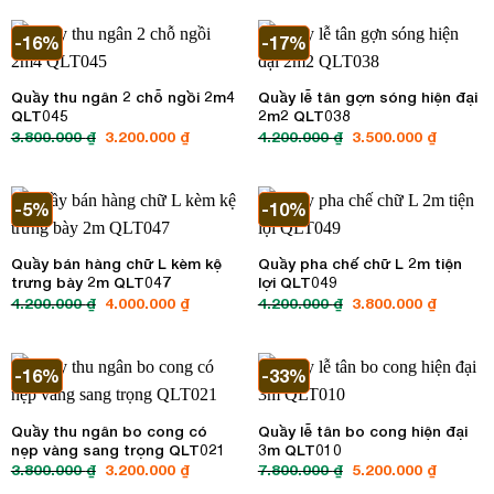
3.800.000 ₫.
là:
3.500.000 ₫.
là:
3.100.000 ₫.
3.200.00
-16%
-17%
Quầy thu ngân 2 chỗ ngồi 2m4
Quầy lễ tân gợn sóng hiện đại
QLT045
2m2 QLT038
3.800.000
₫
Giá
3.200.000
₫
Giá
4.200.000
₫
Giá
3.500.000
₫
Giá
gốc
hiện
gốc
hiện
là:
tại
là:
tại
3.800.000 ₫.
là:
4.200.000 ₫.
là:
3.200.000 ₫.
3.500.00
-5%
-10%
Quầy bán hàng chữ L kèm kệ
Quầy pha chế chữ L 2m tiện
trưng bày 2m QLT047
lợi QLT049
4.200.000
₫
Giá
4.000.000
₫
Giá
4.200.000
₫
Giá
3.800.000
₫
Giá
gốc
hiện
gốc
hiện
là:
tại
là:
tại
4.200.000 ₫.
là:
4.200.000 ₫.
là:
4.000.000 ₫.
3.800.00
-16%
-33%
Quầy thu ngân bo cong có
Quầy lễ tân bo cong hiện đại
nẹp vàng sang trọng QLT021
3m QLT010
3.800.000
₫
Giá
3.200.000
₫
Giá
7.800.000
₫
Giá
5.200.000
₫
Giá
gốc
hiện
gốc
hiện