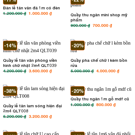
Bàn lễ tân vân đá 1m có đèn
1.200.000
₫
Giá
1.000.000
₫
Giá
Quầy thu ngân mini shop mỹ
gốc
hiện
phẩm
là:
tại
1.200.000 ₫.
là:
900.000
₫
Giá
700.000
₫
Giá
1.000.000 ₫.
gốc
hiện
là:
tại
900.000 ₫.
là:
700.000 ₫.
-14%
-20%
Quầy lễ tân văn phòng viền
Quầy pha chế chữ l kèm bồn
hình chữ nhật 2m4 QLT039
rửa
4.200.000
₫
Giá
3.600.000
₫
Giá
5.000.000
₫
Giá
4.000.000
₫
Giá
gốc
hiện
gốc
hiện
là:
tại
là:
tại
4.200.000 ₫.
là:
5.000.000 ₫.
là:
3.600.000 ₫.
4.000.00
-38%
-20%
Quầy thu ngân 1m gỗ mdf cũ
1.000.000
₫
Giá
800.000
₫
Giá
Quầy lễ tân lam sóng hiện đại
gốc
hiện
2m4 QLT008
là:
tại
1.000.000 ₫.
là:
5.200.000
₫
Giá
3.200.000
₫
Giá
800.000 ₫.
gốc
hiện
là:
tại
5.200.000 ₫.
là:
3.200.000 ₫.