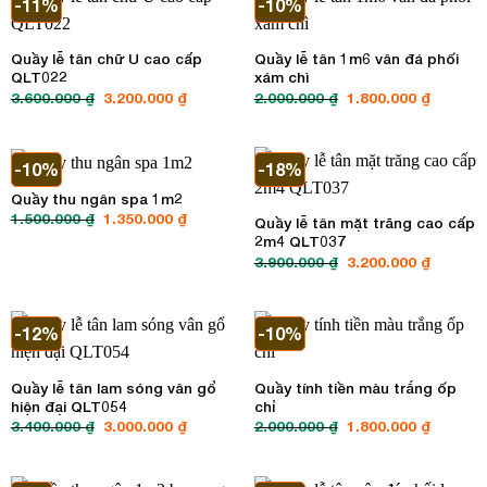
-11%
-10%
Quầy lễ tân chữ U cao cấp
Quầy lễ tân 1m6 vân đá phối
QLT022
xám chì
3.600.000
₫
Giá
3.200.000
₫
Giá
2.000.000
₫
Giá
1.800.000
₫
Giá
gốc
hiện
gốc
hiện
là:
tại
là:
tại
3.600.000 ₫.
là:
2.000.000 ₫.
là:
3.200.000 ₫.
1.800.00
-10%
-18%
Quầy thu ngân spa 1m2
1.500.000
₫
Giá
1.350.000
₫
Giá
Quầy lễ tân mặt trăng cao cấp
gốc
hiện
2m4 QLT037
là:
tại
1.500.000 ₫.
là:
3.900.000
₫
Giá
3.200.000
₫
Giá
1.350.000 ₫.
gốc
hiện
là:
tại
3.900.000 ₫.
là:
3.200.00
-12%
-10%
Quầy lễ tân lam sóng vân gổ
Quầy tính tiền màu trắng ốp
hiện đại QLT054
chỉ
3.400.000
₫
Giá
3.000.000
₫
Giá
2.000.000
₫
Giá
1.800.000
₫
Giá
gốc
hiện
gốc
hiện
là:
tại
là:
tại
3.400.000 ₫.
là:
2.000.000 ₫.
là:
3.000.000 ₫.
1.800.00