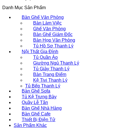
Danh Mục Sản Phẩm
Bàn Ghế Văn Phòng
Bàn Làm Việc
Ghế Văn Phòng
Bàn Ghế Giám Đốc
Bàn Họp Văn Phòng
Tủ Hồ Sơ Thanh Lý
Nội Thất Gia Đình
Tủ Quần Áo
Giường Ngủ Thanh Lý
Tủ Giày Thanh Lý
Bàn Trang Điểm
Kệ Tivi Thanh Lý
Tủ Bếp Thanh Lý
Bàn Ghế Sofa
Tủ Kệ Trưng Bày
Quầy Lễ Tân
Bàn Ghế Nhà Hàng
Bàn Ghế Cafe
Thiết Bị Điện Tử
Sản Phẩm Khác