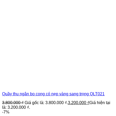
Quầy thu ngân bo cong có nẹp vàng sang trọng QLT021
3.800.000
₫
Giá gốc là: 3.800.000 ₫.
3.200.000
₫
Giá hiện tại
là: 3.200.000 ₫.
-7%