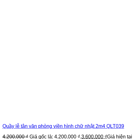
Quầy lễ tân văn phòng viền hình chữ nhật 2m4 QLT039
4.200.000
₫
Giá gốc là: 4.200.000 ₫.
3.600.000
₫
Giá hiện tại