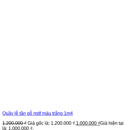
Quầy lễ tân gỗ mdf màu trắng 1m4
1.200.000
₫
Giá gốc là: 1.200.000 ₫.
1.000.000
₫
Giá hiện tại
là: 1.000.000 ₫.