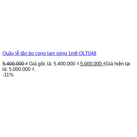
Quầy lễ tân bo cong lam sóng 1m8 QLT048
5.400.000
₫
Giá gốc là: 5.400.000 ₫.
5.000.000
₫
Giá hiện tại
là: 5.000.000 ₫.
-11%