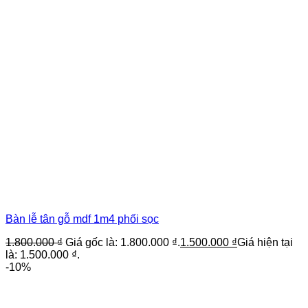
Bàn lễ tân gỗ mdf 1m4 phối sọc
1.800.000
₫
Giá gốc là: 1.800.000 ₫.
1.500.000
₫
Giá hiện tại
là: 1.500.000 ₫.
-10%