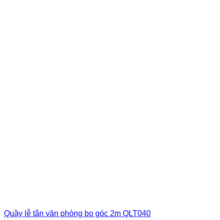
Quầy lễ tân văn phòng bo góc 2m QLT040