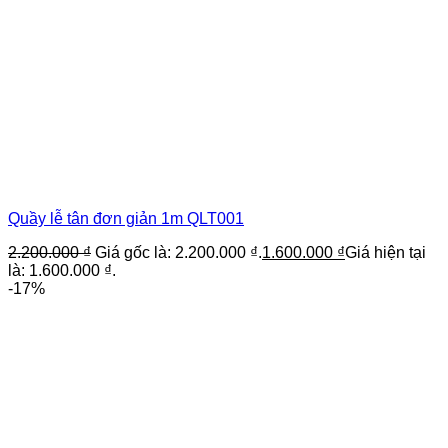
Quầy lễ tân đơn giản 1m QLT001
2.200.000
₫
Giá gốc là: 2.200.000 ₫.
1.600.000
₫
Giá hiện tại
là: 1.600.000 ₫.
-17%