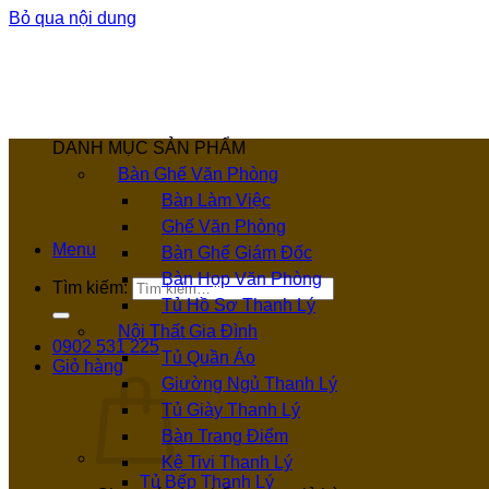
Bỏ qua nội dung
DANH MỤC SẢN PHẨM
Bàn Ghế Văn Phòng
Bàn Làm Việc
Ghế Văn Phòng
Menu
Bàn Ghế Giám Đốc
Bàn Họp Văn Phòng
Tìm kiếm:
Tủ Hồ Sơ Thanh Lý
Nội Thất Gia Đình
0902 531 225
Tủ Quần Áo
Giỏ hàng
Giường Ngủ Thanh Lý
Tủ Giày Thanh Lý
Bàn Trang Điểm
Kệ Tivi Thanh Lý
Tủ Bếp Thanh Lý