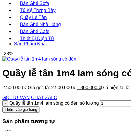
Bàn Ghế Sofa
Tủ Kệ Trưng Bày
Quầy Lễ Tân
Bàn Ghế Nhà Hàng
Bàn Ghế Cafe
Thiết Bị Điện Tử
Sản Phẩm Khác
-28%
Quầy lễ tân 1m4 lam sóng c
2.500.000
₫
Giá gốc là: 2.500.000 ₫.
1.800.000
₫
Giá hiện tại là
GỌI TƯ VẤN
CHAT ZALO
Quầy lễ tân 1m4 lam sóng có đèn số lượng
Thêm vào giỏ hàng
Sản phẩm tương tự