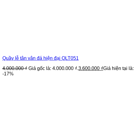
Quầy lễ tân vân đá hiện đại QLT051
4.000.000
₫
Giá gốc là: 4.000.000 ₫.
3.600.000
₫
Giá hiện tại là
-17%