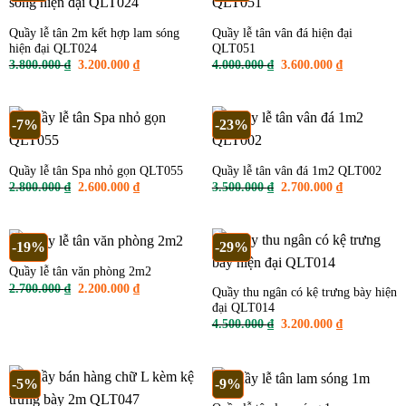
Quầy lễ tân 2m kết hợp lam sóng
Quầy lễ tân vân đá hiện đại
hiện đại QLT024
QLT051
Giá
Giá
Giá
Giá
3.800.000
₫
3.200.000
₫
4.000.000
₫
3.600.000
₫
gốc
hiện
gốc
hiện
là:
tại
là:
tại
3.800.000 ₫.
là:
4.000.000 ₫.
là:
3.200.000 ₫.
3.600.000 ₫
-7%
-23%
Quầy lễ tân Spa nhỏ gọn QLT055
Quầy lễ tân vân đá 1m2 QLT002
Giá
Giá
Giá
Giá
2.800.000
₫
2.600.000
₫
3.500.000
₫
2.700.000
₫
gốc
hiện
gốc
hiện
là:
tại
là:
tại
2.800.000 ₫.
là:
3.500.000 ₫.
là:
2.600.000 ₫.
2.700.000 ₫
-19%
-29%
Quầy lễ tân văn phòng 2m2
Giá
Giá
2.700.000
₫
2.200.000
₫
Quầy thu ngân có kệ trưng bày hiện
gốc
hiện
đại QLT014
là:
tại
2.700.000 ₫.
là:
Giá
Giá
4.500.000
₫
3.200.000
₫
2.200.000 ₫.
gốc
hiện
là:
tại
4.500.000 ₫.
là:
3.200.000 ₫
-5%
-9%