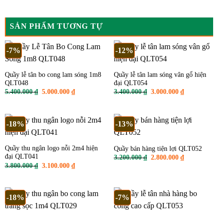
SẢN PHẨM TƯƠNG TỰ
-7%
-12%
Quầy lễ tân bo cong lam sóng 1m8
Quầy lễ tân lam sóng vân gổ hiện
QLT048
đại QLT054
Giá
Giá
Giá
Giá
5.400.000
₫
5.000.000
₫
3.400.000
₫
3.000.000
₫
gốc
hiện
gốc
hiện
là:
tại
là:
tại
5.400.000 ₫.
là:
3.400.000 ₫.
là:
5.000.000 ₫.
3.000.000 ₫
-18%
-13%
Quầy thu ngân logo nỗi 2m4 hiện
Quầy bán hàng tiện lợi QLT052
đại QLT041
Giá
Giá
3.200.000
₫
2.800.000
₫
gốc
hiện
Giá
Giá
3.800.000
₫
3.100.000
₫
là:
tại
gốc
hiện
3.200.000 ₫.
là:
là:
tại
2.800.000 ₫
3.800.000 ₫.
là:
3.100.000 ₫.
-18%
-7%