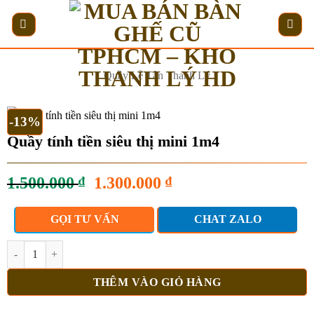
Bỏ
qua
nội
dung
Quầy Lễ Tân Thanh Lý
-13%
Quầy tính tiền siêu thị mini 1m4
Giá
Giá
1.500.000
₫
1.300.000
₫
gốc
hiện
là:
tại
GỌI TƯ VẤN
CHAT ZALO
1.500.000 ₫.
là:
1.300.000 ₫.
Quầy tính tiền siêu thị mini 1m4 số lượng
THÊM VÀO GIỎ HÀNG