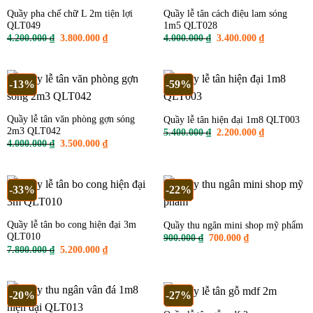
Quầy pha chế chữ L 2m tiện lợi
Quầy lễ tân cách điệu lam sóng
QLT049
1m5 QLT028
Giá
Giá
Giá
Giá
4.200.000
₫
3.800.000
₫
4.000.000
₫
3.400.000
₫
gốc
hiện
gốc
hiện
là:
tại
là:
tại
4.200.000 ₫.
là:
4.000.000 ₫.
là:
3.800.000 ₫.
3.400.000 ₫
-13%
-59%
Quầy lễ tân văn phòng gợn sóng
Quầy lễ tân hiện đại 1m8 QLT003
2m3 QLT042
Giá
Giá
5.400.000
₫
2.200.000
₫
gốc
hiện
Giá
Giá
4.000.000
₫
3.500.000
₫
là:
tại
gốc
hiện
5.400.000 ₫.
là:
là:
tại
2.200.000 ₫
4.000.000 ₫.
là:
3.500.000 ₫.
-33%
-22%
Quầy lễ tân bo cong hiện đại 3m
Quầy thu ngân mini shop mỹ phẩm
QLT010
Giá
Giá
900.000
₫
700.000
₫
gốc
hiện
Giá
Giá
7.800.000
₫
5.200.000
₫
là:
tại
gốc
hiện
900.000 ₫.
là:
là:
tại
700.000 ₫.
7.800.000 ₫.
là:
5.200.000 ₫.
-20%
-27%