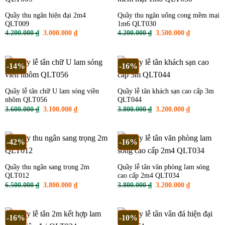
Quầy thu ngân hiện đại 2m4
Quầy thu ngân uống cong mềm mại
QLT009
1m6 QLT030
Giá
Giá
Giá
Giá
4.200.000
₫
3.000.000
₫
4.200.000
₫
3.500.000
₫
gốc
hiện
gốc
hiện
là:
tại
là:
tại
4.200.000 ₫.
là:
4.200.000 ₫.
là:
3.000.000 ₫.
3.500.000 ₫
-14%
-16%
Quầy lễ tân chữ U lam sóng viền
Quầy lễ tân khách sạn cao cấp 3m
nhôm QLT056
QLT044
Giá
Giá
Giá
Giá
3.600.000
₫
3.100.000
₫
3.800.000
₫
3.200.000
₫
gốc
hiện
gốc
hiện
là:
tại
là:
tại
3.600.000 ₫.
là:
3.800.000 ₫.
là:
3.100.000 ₫.
3.200.000 ₫
-42%
-16%
Quầy thu ngân sang trọng 2m
Quầy lễ tân văn phòng lam sóng
QLT012
cao cấp 2m4 QLT034
Giá
Giá
Giá
Giá
6.500.000
₫
3.800.000
₫
3.800.000
₫
3.200.000
₫
gốc
hiện
gốc
hiện
là:
tại
là:
tại
6.500.000 ₫.
là:
3.800.000 ₫.
là:
3.800.000 ₫.
3.200.000 ₫
-16%
-10%