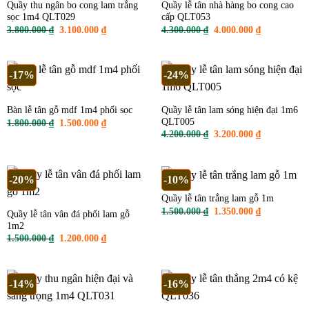
Quầy thu ngân bo cong lam trắng
Quầy lễ tân nhà hàng bo cong cao
sọc 1m4 QLT029
cấp QLT053
Giá
Giá
Giá
Giá
3.800.000
₫
3.100.000
₫
4.300.000
₫
4.000.000
₫
gốc
hiện
gốc
hiện
là:
tại
là:
tại
3.800.000 ₫.
là:
4.300.000 ₫.
là:
3.100.000 ₫.
4.000.000 ₫
-17%
-24%
Quầy lễ tân lam sóng hiện đại 1m6
Bàn lễ tân gỗ mdf 1m4 phối sọc
QLT005
Giá
Giá
1.800.000
₫
1.500.000
₫
gốc
hiện
Giá
Giá
4.200.000
₫
3.200.000
₫
là:
tại
gốc
hiện
1.800.000 ₫.
là:
là:
tại
1.500.000 ₫.
4.200.000 ₫.
là:
3.200.000 ₫
-20%
-10%
Quầy lễ tân trắng lam gỗ 1m
Giá
Giá
1.500.000
₫
1.350.000
₫
Quầy lễ tân vân đá phối lam gỗ
gốc
hiện
1m2
là:
tại
1.500.000 ₫.
là:
Giá
Giá
1.500.000
₫
1.200.000
₫
1.350.000 ₫
gốc
hiện
là:
tại
1.500.000 ₫.
là:
1.200.000 ₫.
-14%
-16%