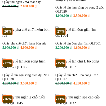
Quầy thu ngân 2m4 thanh lý
Giá
Giá
2.500.000
₫
2.000.000
₫
Quầy lễ tân lam sóng bo cong 2 góc
gốc
hiện
QLT020
là:
tại
2.500.000 ₫.
là:
Giá
Giá
4.000.000
₫
3.500.000
₫
2.000.000 ₫.
gốc
hiện
là:
tại
4.000.000 ₫.
là:
3.500.000 ₫
-20%
-27%
Quầy pha chế chữ l kèm bồn rửa
Quầy lễ tân đơn giản 1m QLT001
Giá
Giá
Giá
Giá
5.000.000
₫
4.000.000
₫
2.200.000
₫
1.600.000
₫
gốc
hiện
gốc
hiện
là:
tại
là:
tại
5.000.000 ₫.
là:
2.200.000 ₫.
là:
4.000.000 ₫.
1.600.000 ₫
-17%
-35%
Quầy lễ tân gợn sóng hiện đại 2m2
Quầy lễ tân chữ L bo cong 1m7
QLT038
QLT017
Giá
Giá
Giá
Giá
4.200.000
₫
3.500.000
₫
6.500.000
₫
4.200.000
₫
gốc
hiện
gốc
hiện
là:
tại
là:
tại
4.200.000 ₫.
là:
6.500.000 ₫.
là:
3.500.000 ₫.
4.200.000 ₫
-16%
-13%