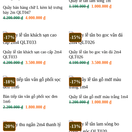
Quầy lễ tân lam sóng 1m
Giá
Giá
1.100.000
₫
1.000.000
₫
Quầy bán hàng chữ L kèm kệ trưng
gốc
hiện
bày 2m QLT047
là:
tại
1.100.000 ₫.
là:
Giá
Giá
4.200.000
₫
4.000.000
₫
1.000.000 ₫
gốc
hiện
là:
tại
4.200.000 ₫.
là:
4.000.000 ₫.
-17%
-15%
Quầy lễ tân khách sạn cao cấp 2m4
Quầy lễ tân bo goc vân đá 2m4
QLT033
QLT026
Giá
Giá
Giá
Giá
4.200.000
₫
3.500.000
₫
4.100.000
₫
3.500.000
₫
gốc
hiện
gốc
hiện
là:
tại
là:
tại
4.200.000 ₫.
là:
4.100.000 ₫.
là:
3.500.000 ₫.
3.500.000 ₫
-18%
-17%
Bàn tiếp tân vân gỗ phối sọc đen
Quầy lễ tân gỗ mdf màu trắng 1m4
1m6
Giá
Giá
1.200.000
₫
1.000.000
₫
gốc
hiện
Giá
Giá
2.200.000
₫
1.800.000
₫
là:
tại
gốc
hiện
1.200.000 ₫.
là:
là:
tại
1.000.000 ₫
2.200.000 ₫.
là:
1.800.000 ₫.
-20%
-13%