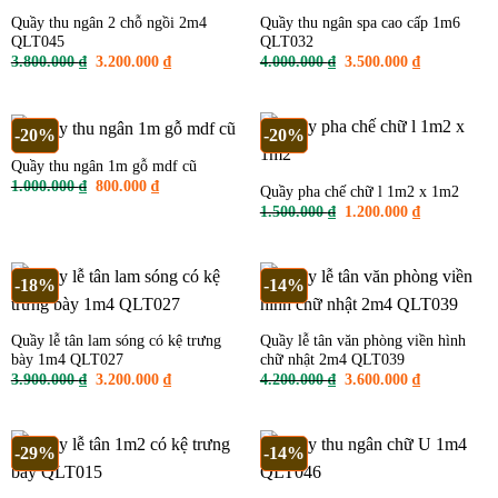
Quầy thu ngân 2 chỗ ngồi 2m4
Quầy thu ngân spa cao cấp 1m6
QLT045
QLT032
Giá
Giá
Giá
Giá
3.800.000
₫
3.200.000
₫
4.000.000
₫
3.500.000
₫
gốc
hiện
gốc
hiện
là:
tại
là:
tại
3.800.000 ₫.
là:
4.000.000 ₫.
là:
3.200.000 ₫.
3.500.000 ₫
-20%
-20%
Quầy thu ngân 1m gỗ mdf cũ
Giá
Giá
1.000.000
₫
800.000
₫
Quầy pha chế chữ l 1m2 x 1m2
gốc
hiện
Giá
Giá
1.500.000
₫
1.200.000
₫
là:
tại
gốc
hiện
1.000.000 ₫.
là:
là:
tại
800.000 ₫.
1.500.000 ₫.
là:
1.200.000 ₫
-18%
-14%
Quầy lễ tân lam sóng có kệ trưng
Quầy lễ tân văn phòng viền hình
bày 1m4 QLT027
chữ nhật 2m4 QLT039
Giá
Giá
Giá
Giá
3.900.000
₫
3.200.000
₫
4.200.000
₫
3.600.000
₫
gốc
hiện
gốc
hiện
là:
tại
là:
tại
3.900.000 ₫.
là:
4.200.000 ₫.
là:
3.200.000 ₫.
3.600.000 ₫
-29%
-14%