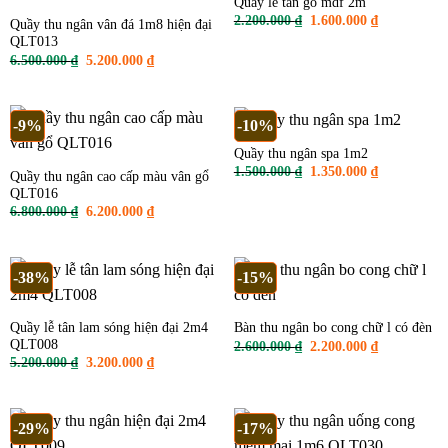
Quầy lễ tân gỗ mdf 2m
Giá
Giá
2.200.000
₫
1.600.000
₫
Quầy thu ngân vân đá 1m8 hiện đại
gốc
hiện
QLT013
là:
tại
2.200.000 ₫.
là:
Giá
Giá
6.500.000
₫
5.200.000
₫
1.600.000 ₫
gốc
hiện
là:
tại
6.500.000 ₫.
là:
5.200.000 ₫.
-9%
-10%
Quầy thu ngân spa 1m2
Giá
Giá
1.500.000
₫
1.350.000
₫
Quầy thu ngân cao cấp màu vân gổ
gốc
hiện
QLT016
là:
tại
1.500.000 ₫.
là:
Giá
Giá
6.800.000
₫
6.200.000
₫
1.350.000 ₫
gốc
hiện
là:
tại
6.800.000 ₫.
là:
6.200.000 ₫.
-38%
-15%
Quầy lễ tân lam sóng hiện đại 2m4
Bàn thu ngân bo cong chữ l có đèn
QLT008
Giá
Giá
2.600.000
₫
2.200.000
₫
gốc
hiện
Giá
Giá
5.200.000
₫
3.200.000
₫
là:
tại
gốc
hiện
2.600.000 ₫.
là:
là:
tại
2.200.000 ₫
5.200.000 ₫.
là:
3.200.000 ₫.
-29%
-17%