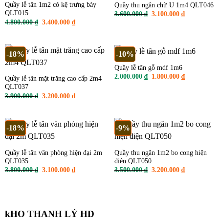
Quầy lễ tân 1m2 có kệ trưng bày
Quầy thu ngân chữ U 1m4 QLT046
QLT015
Giá
Giá
3.600.000
₫
3.100.000
₫
gốc
hiện
Giá
Giá
4.800.000
₫
3.400.000
₫
là:
tại
gốc
hiện
3.600.000 ₫.
là:
là:
tại
3.100.000 ₫
4.800.000 ₫.
là:
3.400.000 ₫.
-18%
-10%
Quầy lễ tân gỗ mdf 1m6
Giá
Giá
2.000.000
₫
1.800.000
₫
Quầy lễ tân mặt trăng cao cấp 2m4
gốc
hiện
QLT037
là:
tại
2.000.000 ₫.
là:
Giá
Giá
3.900.000
₫
3.200.000
₫
1.800.000 ₫
gốc
hiện
là:
tại
3.900.000 ₫.
là:
3.200.000 ₫.
-18%
-9%
Quầy lễ tân văn phòng hiện đại 2m
Quầy thu ngân 1m2 bo cong hiện
QLT035
điện QLT050
Giá
Giá
Giá
Giá
3.800.000
₫
3.100.000
₫
3.500.000
₫
3.200.000
₫
gốc
hiện
gốc
hiện
là:
tại
là:
tại
3.800.000 ₫.
là:
3.500.000 ₫.
là:
3.100.000 ₫.
3.200.000 ₫
kHO THANH LÝ HD