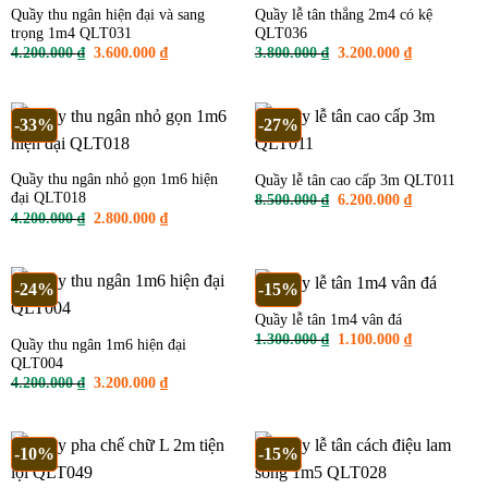
Quầy thu ngân hiện đại và sang
Quầy lễ tân thẳng 2m4 có kệ
trọng 1m4 QLT031
QLT036
Giá
Giá
Giá
Giá
4.200.000
₫
3.600.000
₫
3.800.000
₫
3.200.000
₫
gốc
hiện
gốc
hiện
là:
tại
là:
tại
4.200.000 ₫.
là:
3.800.000 ₫.
là:
3.600.000 ₫.
3.200.000 ₫
-33%
-27%
Quầy thu ngân nhỏ gọn 1m6 hiện
Quầy lễ tân cao cấp 3m QLT011
đại QLT018
Giá
Giá
8.500.000
₫
6.200.000
₫
gốc
hiện
Giá
Giá
4.200.000
₫
2.800.000
₫
là:
tại
gốc
hiện
8.500.000 ₫.
là:
là:
tại
6.200.000 ₫
4.200.000 ₫.
là:
2.800.000 ₫.
-24%
-15%
Quầy lễ tân 1m4 vân đá
Giá
Giá
1.300.000
₫
1.100.000
₫
Quầy thu ngân 1m6 hiện đại
gốc
hiện
QLT004
là:
tại
1.300.000 ₫.
là:
Giá
Giá
4.200.000
₫
3.200.000
₫
1.100.000 ₫
gốc
hiện
là:
tại
4.200.000 ₫.
là:
3.200.000 ₫.
-10%
-15%