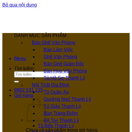
Bỏ qua nội dung
DANH MỤC SẢN PHẨM
Bàn Ghế Văn Phòng
Bàn Làm Việc
Ghế Văn Phòng
Menu
Bàn Ghế Giám Đốc
Tìm kiếm:
Bàn Họp Văn Phòng
Tủ Hồ Sơ Thanh Lý
Nội Thất Gia Đình
0902 531 225
Tủ Quần Áo
Giỏ hàng
Giường Ngủ Thanh Lý
Tủ Giày Thanh Lý
Bàn Trang Điểm
Kệ Tivi Thanh Lý
Tủ Bếp Thanh Lý
Chưa có sản phẩm trong giỏ hàng.