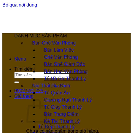
Bỏ qua nội dung
DANH MỤC SẢN PHẨM
Bàn Ghế Văn Phòng
Bàn Làm Việc
Ghế Văn Phòng
Menu
Bàn Ghế Giám Đốc
Tìm kiếm:
Bàn Họp Văn Phòng
Tủ Hồ Sơ Thanh Lý
Nội Thất Gia Đình
0902 531 225
Tủ Quần Áo
Giỏ hàng
Giường Ngủ Thanh Lý
Tủ Giày Thanh Lý
Bàn Trang Điểm
Kệ Tivi Thanh Lý
Tủ Bếp Thanh Lý
Chưa có sản phẩm trong giỏ hàng.